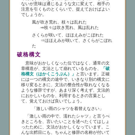
ないが意味は通じるような文に変えて、相手の
注意を引くものとくらいで、捉えておけばよい
でしょうか。
風が吹き荒れ、枝々は乱れた
⇒枝々は吹き荒れ、風は乱れた
さくらが咲いて、ほほえみがこぼれた
⇒ほほえみが咲いて、さくらがこぼれ
た
破格構文
意味がおかしくなった位ではなく、通常の文
章構造が、文法として崩れているものを、
「破
格構文（はかくこうぶん）」
と言います。正確
には一つの構文の途中で、いきなり別の構文に
移り変るときに、文法の整合性が取れなくなる
ような修辞ですが、あまり深く考えず、文法的
におかしいものを、利用するときの言葉とし
て、覚えておけば良いでしょう。
「激しい雨のシャツを着替えなさい」
「激しい雨の中で、濡れたシャツ」と言うべ
きところを、言いたいことを述べたくてはしょ
ったために、文法がおかしくなっています。こ
んな出鱈目にも、ちゃんと修辞の名称が付いて