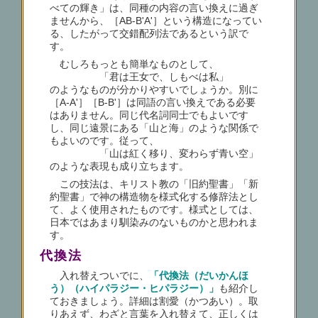
べての輝き」は、同種の内容の言い換えに過ぎ
ませんから、［AB-B'A'］という構造になってい
る、したがって交錯配列法であるという訳で
す。
むしろもっとも簡単なものとして、
「君は王女で、しもべは私」
のようなものが分かりやすいでしょうか。別に
［A-A'］［B-B'］は同語の言い換えである必要
はありません。同じ代名詞同士でもよいです
し、同じ遠景にある「山と海」のような関係で
もよいのです。従って、
「山は紅く移り、変わらず青い空」
のような表現も成り立ちます。
この技法は、キリスト教の「旧約聖書」「新
約聖書」で神の構造物を様式化する修辞法とし
て、よく使用されたものです。様式としては、
日本ではあまり馴染みのないものかと思われま
す。
代換法
入れ替えついでに、
「代換法（だいかんほ
う）（ハイパラジー・ヒパラジー）」
も紹介し
ておきましょう。詳細は割愛（かつあい）。取
りあえず、わざと言葉を入れ替えて、正しくは