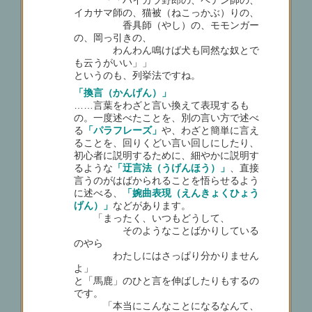
イカサマ師の、猫被（ねこっかぶ）りの、
香具師（やし）の、モモンガー
の、岡っ引きの、
わんわん鳴けば犬も同然な奴とで
も云うがいい」」
というのも、列挙法ですね。
「換言（かんげん）」
……言葉をわざと言い換えて表現するも
の。一度述べたことを、別の言い方で述べ
る
「パラフレーズ」
や、わざと簡単に言え
ることを、回りくどい言い回しにしたり、
初心者に説明するために、細やかに説明す
るような
「迂言法（うげんほう）」
、直接
言うのがはばかられることを悟らせるよう
に述べる、
「婉曲表現（えんきょくひょう
げん）」
などがあります。
「まったく、いつもどうして、
そのようなことばかりしている
のやら
わたしにはさっぱり分かりません
よ」
と「馬鹿」のひと言を伸ばしたりもするの
です。
「本当にこんなことになるなんて、