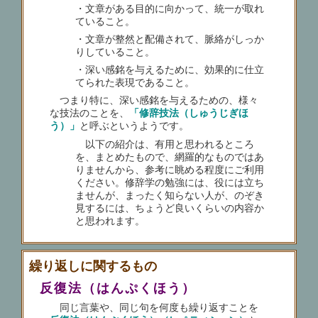
・文章がある目的に向かって、統一が取れ
ていること。
・文章が整然と配備されて、脈絡がしっか
りしていること。
・深い感銘を与えるために、効果的に仕立
てられた表現であること。
つまり特に、深い感銘を与えるための、様々
な技法のことを、
「修辞技法（しゅうじぎほ
う）」
と呼ぶというようです。
以下の紹介は、有用と思われるところ
を、まとめたもので、網羅的なものではあ
りませんから、参考に眺める程度にご利用
ください。修辞学の勉強には、役には立ち
ませんが、まったく知らない人が、のぞき
見するには、ちょうど良いくらいの内容か
と思われます。
繰り返しに関するもの
反復法（はんぷくほう）
同じ言葉や、同じ句を何度も繰り返すことを