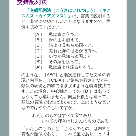
交錯配列法
「交錯配列法（こうさはいれつほう）（キア
スムス・カイアズマス）」
は、言葉で説明する
と、非常にややこしいことになりますので、実
例を眺めてください。
［A ］ 私は旅に立つ。
［B ］ かの山を越えて、
［C ］ 港より見知らぬ国へと、
［D ］ 荒れた海のはるか彼方へ。
［C'］ いつか見知らぬ国より、
［B'］ その海を渡って、
［A'］ 私は旅より帰るだろう。
のような、［ABC］と順次進行してた文章の表
現と内容を、［C'B'A'］と逆転進行させながら、
類似の表現と内容で引き戻すような特殊技法で
す。この場合、中心軸としての［D ］はあって
もなくても構いません。同型反復とは違って、
類似の表現であればよいので、上のような長い
ものではややこしいですが、
わたしのものはすべて宝であり、
すべての輝きはじぶんのものである。
「わたしのもの」と「じぶんのもの」は内容と
表現が類似であり、「すべて宝であり」と「す