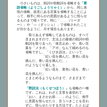
小さいものは、助詞や助動詞を省略する
「要
語省略（ようごしょうりゃく）」
から、同じ表
現の省略、故意にある言葉を省略することによ
って、相手に何らかの意図があるように悟らせ
るものまで様々です。特に「……（リーダ
ー）」や「―（ダッシュ）」で省略されたこと
が分かるように、示す場合もあります。
取りあえず省略してあるものは、すべて
含まれますので、文法上の最後の助詞や助
動詞を取り去った「体言止め」や、長い言
葉を「メタボ」「アポ」なんて縮めるのも
省略ですし、「くびき語法」といって、
「紅い花を摘んだ。黄色い花を
摘んだ。青い花を摘んだ。」
のようなくり返しを、
「紅い花を、黄色い花を、青い
花を摘んだ」
とまとめるようなものまで、さまざまで
す。
「黙説法（もくせつほう）」
も省略の一種
です。これは、わざと文章を途切れて、
「おい、まさかお前……」のように、相手
に意図を悟らせたり、言うべきことを言わ
ずに、悟らせたりする方法です。たとえば