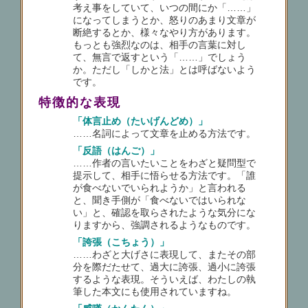
考え事をしていて、いつの間にか「……」
になってしまうとか、怒りのあまり文章が
断絶するとか、様々なやり方があります。
もっとも強烈なのは、相手の言葉に対し
て、無言で返すという「……」でしょう
か。ただし「しかと法」とは呼ばないよう
です。
特徴的な表現
「体言止め（たいげんどめ）」
……名詞によって文章を止める方法です。
「反語（はんご）」
……作者の言いたいことをわざと疑問型で
提示して、相手に悟らせる方法です。「誰
が食べないでいられようか」と言われる
と、聞き手側が「食べないではいられな
い」と、確認を取らされたような気分にな
りますから、強調されるようなものです。
「誇張（こちょう）」
……わざと大げさに表現して、またその部
分を際だたせて、過大に誇張、過小に誇張
するような表現。そういえば、わたしの執
筆した本文にも使用されていますね。