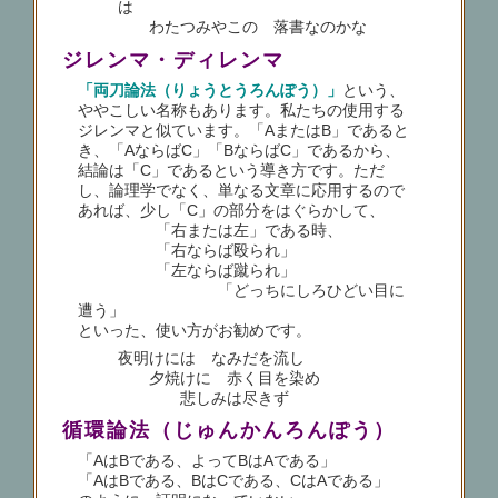
は
わたつみやこの 落書なのかな
ジレンマ・ディレンマ
「両刀論法（りょうとうろんぽう）」
という、
ややこしい名称もあります。私たちの使用する
ジレンマと似ています。「AまたはB」であると
き、「AならばC」「BならばC」であるから、
結論は「C」であるという導き方です。ただ
し、論理学でなく、単なる文章に応用するので
あれば、少し「C」の部分をはぐらかして、
「右または左」である時、
「右ならば殴られ」
「左ならば蹴られ」
「どっちにしろひどい目に
遭う」
といった、使い方がお勧めです。
夜明けには なみだを流し
夕焼けに 赤く目を染め
悲しみは尽きず
循環論法（じゅんかんろんぽう）
「AはBである、よってBはAである」
「AはBである、BはCである、CはAである」