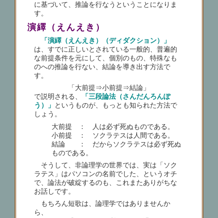
に基づいて、推論を行なうということになりま
す。
演繹（えんえき）
「演繹（えんえき）（ディダクション）」
は、すでに正しいとされている一般的、普遍的
な前提条件を元にして、個別のもの、特殊なも
のへの推論を行ない、結論を導き出す方法で
す。
「大前提⇒小前提⇒結論」
で説明される、
「三段論法（さんだんろんぽ
う）」
というものが、もっとも知られた方法で
しょう。
大前提 ： 人は必ず死ぬものである。
小前提 ： ソクラテスは人間である。
結論 ： だからソクラテスは必ず死ぬ
ものである。
そうして、非論理学の世界では、実は「ソク
ラテス」はパソコンの名前でした、というオチ
で、論法が破綻するのも、これまたありがちな
お話しです。
もちろん短歌は、論理学ではありませんか
ら、