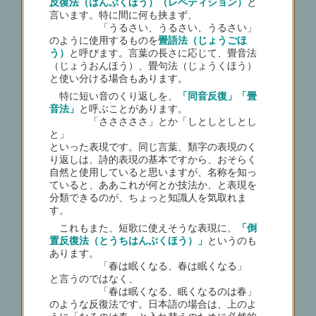
反復法（はんぷくほう）（レペティション）
と
言います。特に間に何も挟まず、
「うるさい、うるさい、うるさい」
のように使用するものを
畳語法（じょうごほ
う）
と呼びます。言葉の長さに応じて、畳音法
（じょうおんほう）、畳句法（じょうくほう）
と使い分ける場合もあります。
特に短い音のくり返しを、
「同音反復」「畳
音法」
と呼ぶことがあります。
「さささささ」とか「しとしとしとし
と」
といった表現です。同じ言葉、類字の表現のく
り返しは、詩的表現の基本ですから、おそらく
自然と使用していると思いますが、名称を知っ
ていると、ああこれが何とか技法か、と表現を
分類できるのが、ちょっと知識人を気取れま
す。
これもまた、短歌に使えそうな表現に、
「倒
置反復法（とうちはんぷくほう）」
というのも
あります。
「春は眠くなる、春は眠くなる」
と言うのではなく、
「春は眠くなる、眠くなるのは春」
のような反復法です。日本語の場合は、上のよ