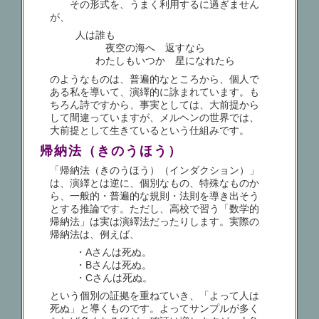
その形式を、うまく利用するに過ぎません
が、
人は誰も
夜空の海へ 返すなら
わたしもいつか 星になれたら
のようなものは、普遍的なところから、個人で
ある私を導いて、演繹的に詠まれています。も
ちろん詩ですから、事実としては、大前提から
して間違っていますが、メルヘンの世界では、
大前提として生きているという仕組みです。
帰納法（きのうほう）
「帰納法（きのうほう）（インダクション）」
は、演繹とは逆に、個別なもの、特殊なものか
ら、一般的・普遍的な規則・法則を導き出そう
とする推論です。ただし、高校で習う「数学的
帰納法」は実は演繹法だったりします。実際の
帰納法は、例えば、
・Aさんは死ぬ。
・Bさんは死ぬ。
・Cさんは死ぬ。
という個別の証拠を重ねていき、「よって人は
死ぬ」と導くものです。よってサンプルが多く