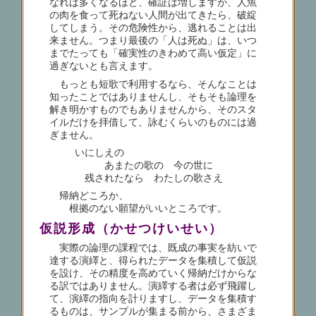
なれば多くなるほど、確証は増しますが、人魚
の肉を食って死ねない人間が出てきたら、破綻
してしまう。その危険性から、逃れることは出
来ません。つまり最後の「人は死ぬ」は、いつ
までたっても「確実性のきわめて高い仮定」に
過ぎないとも言えます。
もっとも短歌で利用するなら、そんなことは
知ったことではありませんし、そもそも論理を
解き明かすものでもありませんから、そのスタ
イルだけを拝借して、詠むくらいのものには過
ぎません。
いにしえの
あまたの歌の 今の世に
残されたなら わたしの歌さえ
帰納どころか、
根拠のない願望がいいところです。
仮説形成（かせつけいせい）
実際の論理の課程では、既成の事実を紡いで
達する演繹と、得られたデータを集積して仮説
を設け、その精度を高めていく帰納だけからな
る訳ではありません。演繹する者は必ず飛躍し
て、演繹の指向を計りますし、データを集積す
るものは、サンプルが集まる前から、さまざま