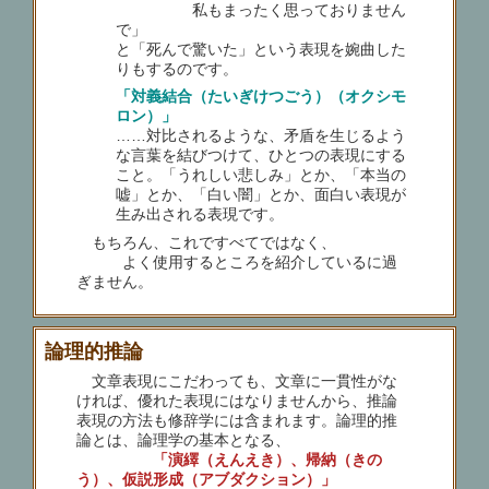
私もまったく思っておりません
で」
と「死んで驚いた」という表現を婉曲した
りもするのです。
「対義結合（たいぎけつごう）（オクシモ
ロン）」
……対比されるような、矛盾を生じるよう
な言葉を結びつけて、ひとつの表現にする
こと。「うれしい悲しみ」とか、「本当の
嘘」とか、「白い闇」とか、面白い表現が
生み出される表現です。
もちろん、これですべてではなく、
よく使用するところを紹介しているに過
ぎません。
論理的推論
文章表現にこだわっても、文章に一貫性がな
ければ、優れた表現にはなりませんから、推論
表現の方法も修辞学には含まれます。論理的推
論とは、論理学の基本となる、
「演繹（えんえき）、帰納（きの
う）、仮説形成（アブダクション）」