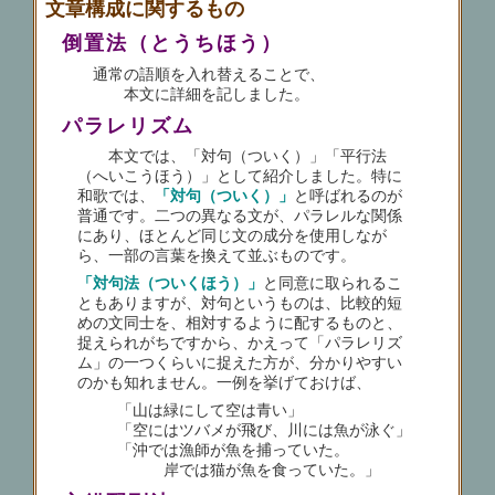
文章構成に関するもの
倒置法（とうちほう）
通常の語順を入れ替えることで、
本文に詳細を記しました。
パラレリズム
本文では、「対句（ついく）」「平行法
（へいこうほう）」として紹介しました。特に
和歌では、
「対句（ついく）」
と呼ばれるのが
普通です。二つの異なる文が、パラレルな関係
にあり、ほとんど同じ文の成分を使用しなが
ら、一部の言葉を換えて並ぶものです。
「対句法（ついくほう）」
と同意に取られるこ
ともありますが、対句というものは、比較的短
めの文同士を、相対するように配するものと、
捉えられがちですから、かえって「パラレリズ
ム」の一つくらいに捉えた方が、分かりやすい
のかも知れません。一例を挙げておけば、
「山は緑にして空は青い」
「空にはツバメが飛び、川には魚が泳ぐ」
「沖では漁師が魚を捕っていた。
岸では猫が魚を食っていた。」