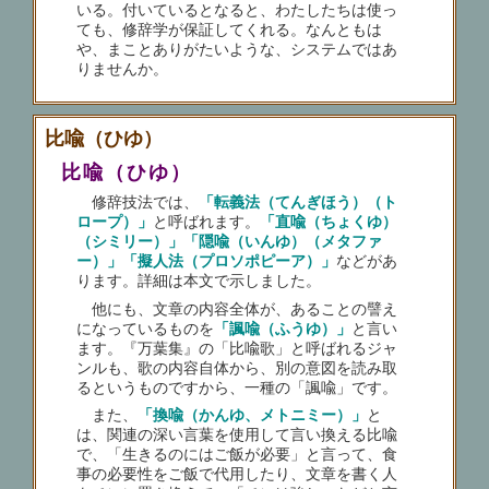
いる。付いているとなると、わたしたちは使っ
ても、修辞学が保証してくれる。なんともは
や、まことありがたいような、システムではあ
りませんか。
比喩（ひゆ）
比喩（ひゆ）
修辞技法では、
「転義法（てんぎほう）（ト
ロープ）」
と呼ばれます。
「直喩（ちょくゆ）
（シミリー）」「隠喩（いんゆ）（メタファ
ー）」「擬人法（プロソポピーア）」
などがあ
ります。詳細は本文で示しました。
他にも、文章の内容全体が、あることの譬え
になっているものを
「諷喩（ふうゆ）」
と言い
ます。『万葉集』の「比喩歌」と呼ばれるジャ
ンルも、歌の内容自体から、別の意図を読み取
るというものですから、一種の「諷喩」です。
また、
「換喩（かんゆ、メトニミー）」
と
は、関連の深い言葉を使用して言い換える比喩
で、「生きるのにはご飯が必要」と言って、食
事の必要性をご飯で代用したり、文章を書く人