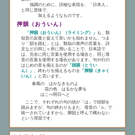
強調のために、詳細な表現を、「日本人」
と同じ意味で、
加えるようなものです。
押韻（おういん）
「押韻（おういん）（ライミング）」
も、類
似音の反復と捉えて良いかも知れません。つま
り「韻を踏む」とは、類似の発声の言葉を、詩
文などの同じヶ所に用いることで、日本語で
は、完全に同じ言葉を使用する場合と、同じ母
音の言葉を使用する場合があります。句や行の
はじめの音を揃えるのが
「頭韻（とうい
ん）」
、終わりを揃えるものを
「脚韻（きゃく
いん）」
と言います。
春風の はかなきものよ
花の色 はるかな夢を
はこべ明日へと
ここで、それぞれの句の頭が「は」で頭韻を
踏みますが、句の終わりもまた、母音の「o」で
統一されていますから、脚韻と呼んで構わない
という理屈です。