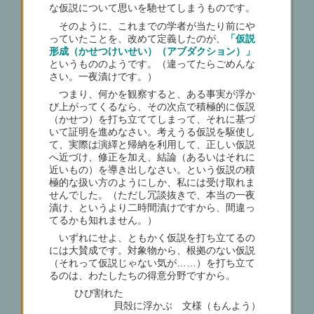
な仮説について思いを馳せてしまうものです。
そのように、これまでの学者が当たり前にや
っていたことを、改めて定義したのが、
「仮説
形成（かせつけいせい）（アブダクション）」
というもののようです。（違ってたらごめんな
さい。一夜漬けです。）
つまり、何かを観察すると、ある事実が浮か
び上がってくるなら、その次点で積極的に仮説
（かせつ）を打ち立ててしまって、それに基づ
いて証明を進めなさい。考えうる仮説を駆使し
て、実際は演繹と帰納を利用して、正しい仮説
へ近づけ、修正を加え、結論（あるいはそれに
近いもの）を導き出しなさい。という仮説の積
極的な扱い方のようにしか、私には受け取れま
せんでした。（ただし冗談抜きで、本当の一夜
漬け、というより二時間漬けですから、間違っ
てるかも知れません。）
いずれにせよ、ともかく仮説を打ち立てるの
には大賛成です。対象物から、根拠のない仮説
（それって仮説じゃない気が……）を打ち立て
るのは、わたしたちの得意分野ですから。
ひび割れた
貝殻に浮かぶ 文様（もんよう）