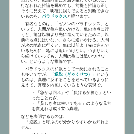
行なわれた推論を眺めても、前提も推論も正し
そうに見えて、明確に誤りであると判断できな
いものを、
パラドックス
と呼びます。
有名なものは、「ゼノンのパラドックス」と
いって、人間が亀を追いかける。亀の地点に行
くと、亀は以前より先に進んでいるために、以
前の地点にはいない。さらに追いかける。人間
が次の地点に行くと、亀は以前より先に進んで
いるために、亀には追いつけない。つまりいく
ら続けていっても、人間は亀には追いつけな
い。というような推論です。
パラドックスの和訳として一緒にされること
も多いですが、
「逆説（ぎゃくせつ）」
という
ものは、真理に反することを述べているように
見えて、真理を内包しているような表現で、
・「急がば回れ」や「負けるが勝ち」とい
ったことわざ。
・「貧しき者は幸いである」のような見方
を変えれば成り立つ真理。
などを表明するものは、
「逆説」と呼ぶのが分かりやすいかも知れま
せん。