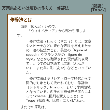
（朗読）
万葉集あるいは短歌の作り方 修辞法
[Topへ]
修辞法とは
面倒（めんど）いので、
「ウィキペディア」から部分引用しま
す。
修辞技法（しゅうじぎほう）とは、文章
やスピーチなどに豊かな表現を与えるため
の一連の技法のこと。英語の「figure of
speech」やフランス語の「figure de
style」などから翻訳された現代語的表現
で、かつての日本語では文彩（ぶんさ
い）、また単に彩（あや）などといってい
た。
修辞技法はギリシア・ローマ時代から学
問的な対象として扱われており、修辞学
（レトリック、Rhetoric）という学問領域
となっている。西洋の古典修辞学者らによ
ってScheme（配列を変えること）と
Trope（転義法、比喩）に大別された。
またその原則は、