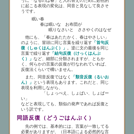
うに「なるのは春」と入れ替えのために必然的
に起こる表現の変化は、同音と見なして良さそ
うです。
眠い春
春は眠いな お布団が
眠りなさいと ささやくのはなぜ
他にも、「春はあたたかく、春はやさしい」
のように、冒頭に同じ言葉を繰り返す
「首句反
復（しゅくはんぷく）」
。逆に文の最後を同じ
言葉で繰り返す
「結句反復（けっくはんぷ
く）」
など、細部に分類されますが、ともか
く、何らかの言葉の反復が行なわれていれば、
反復法くらいで構いません。
また、同音反復ではなく
「類音反復（るいお
ん）」
という表現もあります。これだと、同じ
表現を利用しながら、
「しょっぺえ、しょぱい、しょぱー
い」
などと表現しても、類似の発声であれば反復と
いう訳です。
同語反復（どうごはんぷく）
先の例では、基本的には、言葉が一致してる
必要がありますが、（日本語による必然的な言