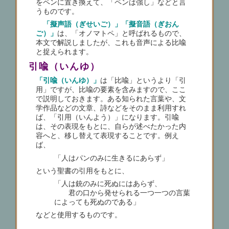
をペンに置き換えて、「ペンは強し」などと言
うものです。
「擬声語（ぎせいご）」「擬音語（ぎおん
ご）」
は、「オノマトペ」と呼ばれるもので、
本文で解説しましたが、これも音声による比喩
と捉えられます。
引喩（いんゆ）
「引喩（いんゆ）」
は「比喩」というより「引
用」ですが、比喩の要素を含みますので、ここ
で説明しておきます。ある知られた言葉や、文
学作品などの文章、詩などをそのまま利用すれ
ば、「引用（いんよう）」になります。引喩
は、その表現をもとに、自らが述べたかった内
容へと、移し替えて表現することです。例え
ば、
「人はパンのみに生きるにあらず」
という聖書の引用をもとに、
「人は銃のみに死ぬにはあらず、
君の口から発せられる一つ一つの言葉
によっても死ぬのである」
などと使用するものです。