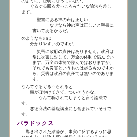
のように、証明になっていない、
ぐるぐる回る犬っころみたいな論法を差し
ます。
聖書にある神の声は正しい、
なぜなら神の声は正しいと聖書に
書いてあるからだ。
のようなものは、
分かりやすいのですが、
災害に政府の責任はありません。政府は
常に災害に対して、万全の体制で臨んでい
ます。万全の体制で臨んではおりますが、
それでも災害というものは起るものですか
ら、災害は政府の責任では無いのでありま
す。
なんてぐるぐる回られると、
頭がぼやけてきて、ついそうかな、
なんて騙されてしまうと言う論法で
す。
悪徳商法の基礎講座にも含まれていそうで
す。
パラドックス
導き出された結論が、事実に反するように思
われたり、結論内部に矛盾を生じているのに、