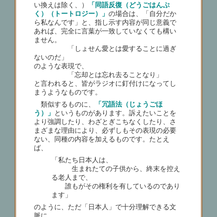
い換えは除く、）
「同語反復（どうごはんぷ
く）（トートロジー）」
の場合は、「自分だか
ら私なんです」と、指し示す内容が同じ意義で
あれば、完全に言葉が一致していなくても構い
ません。
「しょせん愛とは愛することに過ぎ
ないのだ」
のような表現で、
「忘却とは忘れ去ることなり」
と言われると、皆がラジオに釘付けになってし
まうようなものです。
類似するものに、
「冗語法（じょうごほ
う）」
というものがあります。訴えたいことを
より強調したり、わざとぎこちなくしたり、さ
まざまな理由により、必ずしもその表現の必要
ない、同種の内容を加えるものです。たとえ
ば、
「私たち日本人は、
生まれたての子供から、終末を控え
る老人まで、
誰もがその権利を有しているのであり
ます」
のように、ただ「日本人」で十分理解できる文
脈に、