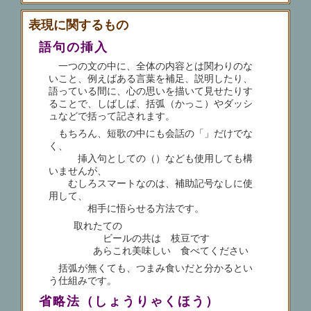
表現に関するもの
語句の挿入
一つの文の中に、全体の内容とは関わりのな
いこと、例えばある言葉を補足、説明したり、
語っている間に、心の思いを描いて見せたりす
ることで、しばしば、括弧（かっこ）やダッシ
ュなどで括って記されます。
もちろん、短歌の中にも会話の「」だけでな
く、
挿入句としての（）なども使用しても構
いませんが、
むしろスマートなのは、補助記号なしに使
用して、
相手に悟らせる方法です。
取れたての
ビールの共は 枝豆です
あらこれ美味しい 食べてください
括弧が無くても、つまみ食いだと分かるとい
う仕組みです。
省略法（しょうりゃくほう）