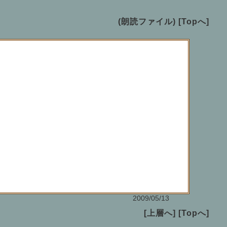
(朗読ファイル)
[Topへ]
2009/05/13
[上層へ]
[Topへ]