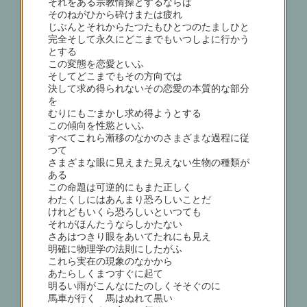
それをある宗教情操とするならば
そのねがひから砕けまたは疲れ
じぶんとそれからたつたもひとつのたましひと
完全そして永久にどこまでもいつしよに行かう
とする
この変態を恋愛といふ
そしてどこまでもその方向では
決して求め得られないその恋愛の本質的な部分
を
むりにもごまかし求め得ようとする
この傾向を性慾といふ
すべてこれら漸移のなかのさまざまな過程に従
つて
さまざまな眼に見えまた見えない生物の種類が
ある
この命題は可逆的にもまた正しく
わたくしにはあんまり恐ろしいことだ
けれどもいくら恐ろしいといつても
それがほんたうならしかたない
さあはつきり眼をあいてたれにも見え
明確に物理学の法則にしたがふ
これら実在の現象のなかから
あたらしくまつすぐに起て
明るい雨がこんなにたのしくそそぐのに
馬車が行く 馬はぬれて黒い