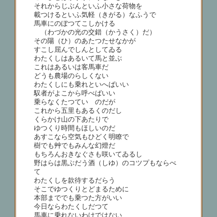
それからじぶんといふ小さな荷物を
載つけるといふ気軽（きがる）なふうで
馬車にのぼつてこしかける
（わづかの光の交錯（かうさく）だ）
その陽（ひ）のあたつたせなかが
すこし屈んでしんとしてゐる
わたくしはあるいて馬と並ぶ
これはあるいは客馬車だ
どうも農場のらしくない
わたくしにも乗れといへばいい
馭者がよこから呼べばいい
乗らなくたつていゝのだが
これから五里もあるくのだし
くらかけ山の下あたりで
ゆつくり時間もほしいのだ
あすこなら空気もひどく明瞭で
樹でも艸でもみんな幻燈だ
もちろんおきなぐさも咲いてゐるし
野はらは黒ぶだう酒（しゆ）のコツプもならべ
て
わたくしを款待するだらう
そこでゆつくりとどまるために
本部まででも乗つた方がいい
今日ならわたくしだつて
馬車に乗れないわけではない