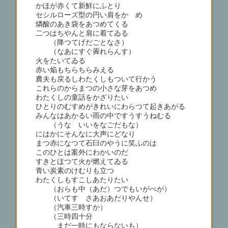
かほが赤くて新鮮にふとり
セシルローズ型の円い肩をかゞめ
燐酸のあき袋をあつめてくる
二つはちやんと肩に着てゐる
（降つてげだごとなさ）
（なあにすぐ霽れらんす）
火をたいてゐる
赤い焔もちらちらみえる
農夫も戻るしわたくしもついて行かう
これらのからまつの小さな芽をあつめ
わたくしの童話をかざりたい
ひとりのむすめがきれいにわらつて起きあがる
みんなはあかるい雨の中ですうすうねむる
（うな いいをなごだもな）
にはかにそんなに大声にどなり
まつ赤になつて石臼のやうに笑ふのは
このひとは案外にわかいのだ
すきとほつて火が燃えてゐる
青い炭素のけむりも立つ
わたくしもすこしあたりたい
（おらも中（あだ）つでもいがべが）
（いてす さあおあだりやんせ）
（汽車三時すか）
（三時四十分
まだ一時にもならないも）