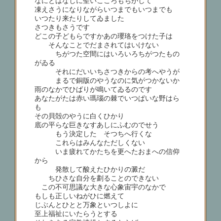
なにとはなしに聖いこころもちがして
凍えさうになりながらいつまでもいつまでも
いつたり来たりしてゐました
さつきもさうです
どこの子どもらですかあの瓔珞をつけた子は
そんなことでだまされてはいけない
ちがつた空間にはいろいろちがつたもの
がゐる
それにだいいちさつきからの考へやうが
まるで銅版のやうなのに気がつかないか
雨のなかでひばりが鳴いてゐるのです
あなたがたは赤い瑪瑙の棘でいつぱいな野はら
も
その貝殻のやうに白くひかり
底の平らな巨きなすあしにふむのでせう
もう決定した そつちへ行くな
これらはみんなただしくない
いま疲れてかたちを更へたおまへの信仰
から
発散して酸えたひかりの澱だ
ちひさな自分を劃ることのできない
この不可思議な大きな心象宙宇のなかで
もしも正しいねがひに燃えて
じぶんとひとと万象といつしよに
至上福祉にいたらうとする