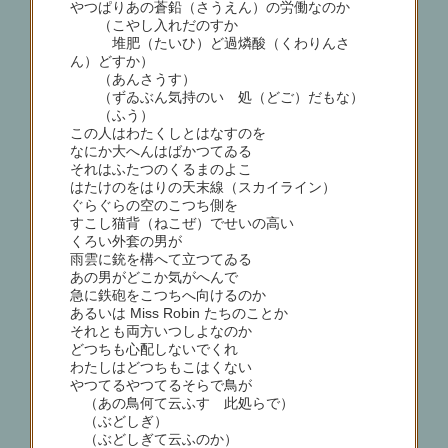
やつぱりあの蒼鉛（さうえん）の労働なのか
（こやし入れだのすか
堆肥（たいひ）ど過燐酸（くわりんさ
ん）どすか）
（あんさうす）
（ずゐぶん気持のいゝ処（どご）だもな）
（ふう）
この人はわたくしとはなすのを
なにか大へんはばかつてゐる
それはふたつのくるまのよこ
はたけのをはりの天末線（スカイライン）
ぐらぐらの空のこつち側を
すこし猫背（ねこぜ）でせいの高い
くろい外套の男が
雨雲に銃を構へて立つてゐる
あの男がどこか気がへんで
急に鉄砲をこつちへ向けるのか
あるいは Miss Robin たちのことか
それとも両方いつしよなのか
どつちも心配しないでくれ
わたしはどつちもこはくない
やつてるやつてるそらで鳥が
（あの鳥何て云ふす 此処らで）
（ぶどしぎ）
（ぶどしぎて云ふのか）