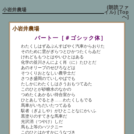
(朗読ファ
小岩井農場
イル)
[Top
へ]
小岩井農場
パート一［＃ゴシック体］
わたくしはずゐぶんすばやく汽車からおりた
そのために雲がぎらつとひかつたくらゐだ
けれどももつとはやいひとはある
化学の並川さんによく肖（に）たひとだ
あのオリーブのせびろなどは
そつくりおとなしい農学士だ
さつき盛岡のていしやばでも
たしかにわたくしはさうおもつてゐた
このひとが砂糖水のなかの
つめたくあかるい待合室から
ひとあしでるとき……わたくしもでる
馬車がいちだいたつてゐる
馭者（ぎよしや）がひとことなにかいふ
黒塗りのすてきな馬車だ
光沢消（つやけ）しだ
馬も上等のハツクニー
このひとはかすかにうなづき