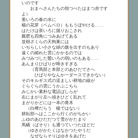
いのです
おまへさんたちの頬つぺたはまつ赤です
よ）
葱いろの春の水に
楊の花芽（ベムベロ）ももうぼやける……
はたけは茶いろに掘りおこされ
廐肥も四角につみあげてある
並樹ざくらの天狗巣には
いぢらしい小さな緑の旗を出すのもあり
遠くの縮れた雲にかかるのでは
みづみづした鶯いろの弱いのもある……
あんまりひばりが啼きすぎる
（育馬部と本部とのあひだでさへ
ひばりやなんか一ダースできかない）
そのキルギス式の逞ましい耕地の線が
ぐらぐらの雲にうかぶこちら
みじかい素朴な電話ばしらが
右にまがり左へ傾きひどく乱れて
まがりかどには一本の青木
（白樺だらう 楊ではない）
耕耘部へはここから行くのがちかい
ふゆのあひだだつて雪がかたまり
馬橇（ばそり）も通つていつたほどだ
（ゆきがかたくはなかつたやうだ
なぜならそりはゆきをあげた