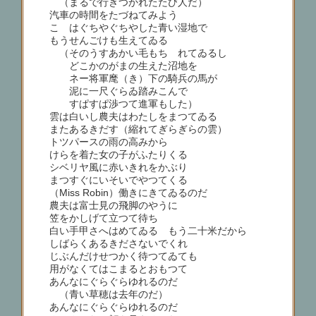
（まるで行きつかれたたび人だ）
汽車の時間をたづねてみよう
こゝはぐちやぐちやした青い湿地で
もうせんごけも生えてゐる
（そのうすあかい毛もちゞれてゐるし
どこかのがまの生えた沼地を
ネー将軍麾（き）下の騎兵の馬が
泥に一尺ぐらゐ踏みこんで
すぱすぱ渉つて進軍もした）
雲は白いし農夫はわたしをまつてゐる
またあるきだす（縮れてぎらぎらの雲）
トツパースの雨の高みから
けらを着た女の子がふたりくる
シベリヤ風に赤いきれをかぶり
まつすぐにいそいでやつてくる
（Miss Robin）働きにきてゐるのだ
農夫は富士見の飛脚のやうに
笠をかしげて立つて待ち
白い手甲さへはめてゐる もう二十米だから
しばらくあるきださないでくれ
じぶんだけせつかく待つてゐても
用がなくてはこまるとおもつて
あんなにぐらぐらゆれるのだ
（青い草穂は去年のだ）
あんなにぐらぐらゆれるのだ