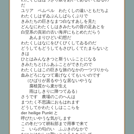
だ
ユリア ペムペル わたくしの遠いともだちよ
わたくしはずゐぶんしばらくぶりで
きみたちの巨きなまつ白なすあしを見た
どんなにわたくしはきみたちの昔の足あとを
白堊系の頁岩の古い海岸にもとめただらう
あんまりひどい幻想だ
わたくしはなにをびくびくしてゐるのだ
どうしてもどうしてもさびしくてたまらないと
きは
ひとはみんなきつと斯ういふことになる
きみたちとけふあふことができたので
わたくしはこの巨きな旅のなかの一つづりから
血みどろになつて遁げなくてもいいのです
（ひばりが居るやうな居ないやうな
腐植質から麦が生え
雨はしきりに降つてゐる）
さうです 農場のこのへんは
まつたく不思議におもはれます
どうしてかわたくしはここらを
der heilige Punkt と
呼びたいやうな気がします
この冬だつて耕耘部まで用事で来て
こゝいらの匂のいゝふぶきのなかで