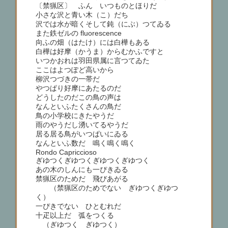
〔禁猟区〕 ふん いつものとほりだ
小さな沢と青い木（こ）だち
沢では水が暗くそして鈍（にぶ）つてゐる
また鉄ゼルの fluorescence
向ふの畑（はたけ）には白樺もある
白樺は好摩（かうま）からむかふですと
いつかおれは羽田県属に言つてゐた
ここはよつぽど高いから
柳沢つづきの一帯だ
やつぱり好摩にあたるのだ
どうしたのだこの鳥の声は
なんといふたくさんの鳥だ
鳥の小学校にきたやうだ
雨のやうだし湧いてるやうだ
居る居る鳥がいつぱいにゐる
なんといふ数だ 鳴く鳴く鳴く
Rondo Capriccioso
ぎゆつくぎゆつくぎゆつくぎゆつく
あの木のしんにも一ぴきゐる
禁猟区のためだ 飛びあがる
（禁猟区のためでない ぎゆつくぎゆつ
く）
一ぴきでない ひとむれだ
十疋以上だ 弧をつくる
（ぎゆつく ぎゆつく）