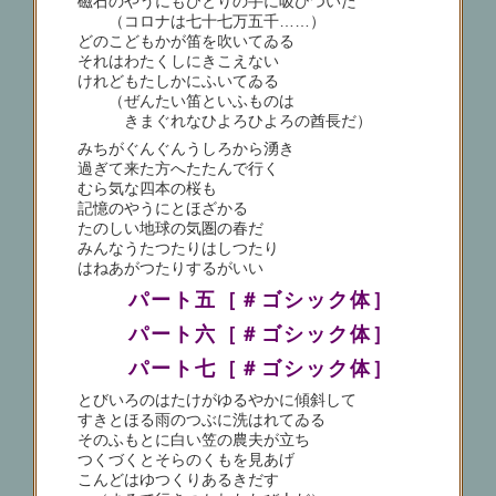
磁石のやうにもひとりの手に吸ひついた
（コロナは七十七万五千……）
どのこどもかが笛を吹いてゐる
それはわたくしにきこえない
けれどもたしかにふいてゐる
（ぜんたい笛といふものは
きまぐれなひよろひよろの酋長だ）
みちがぐんぐんうしろから湧き
過ぎて来た方へたたんで行く
むら気な四本の桜も
記憶のやうにとほざかる
たのしい地球の気圏の春だ
みんなうたつたりはしつたり
はねあがつたりするがいい
パート五［＃ゴシック体］
パート六［＃ゴシック体］
パート七［＃ゴシック体］
とびいろのはたけがゆるやかに傾斜して
すきとほる雨のつぶに洗はれてゐる
そのふもとに白い笠の農夫が立ち
つくづくとそらのくもを見あげ
こんどはゆつくりあるきだす