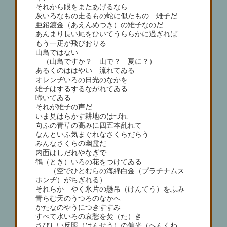
それから眼をまたあげるなら
灰いろなもの走るもの蛇に似たもの 雉子だ
亜鉛鍍金（あえんめつき）の雉子なのだ
あんまり長い尾をひいてうららかに過ぎれば
もう一疋が飛びおりる
山鳥ではない
（山鳥ですか？ 山で？ 夏に？）
あるくのははやい 流れてゐる
オレンヂいろの日光のなかを
雉子はするするながれてゐる
啼いてゐる
それが雉子の声だ
いま見はらかす耕地のはづれ
向ふの青草の高みに四五本乱れて
なんといふ気まぐれなさくらだらう
みんなさくらの幽霊だ
内面はしだれやなぎで
鴾（とき）いろの花をつけてゐる
（空でひとむらの海綿白金（プラチナムス
ポンヂ）がちぎれる）
それらかゞやく氷片の懸吊（けんてう）をふみ
青らむ天のうつろのなかへ
かたなのやうにつきすすみ
すべて水いろの哀愁を焚（た）き
さびしい反照（はんせう）の偏光（へんくわ