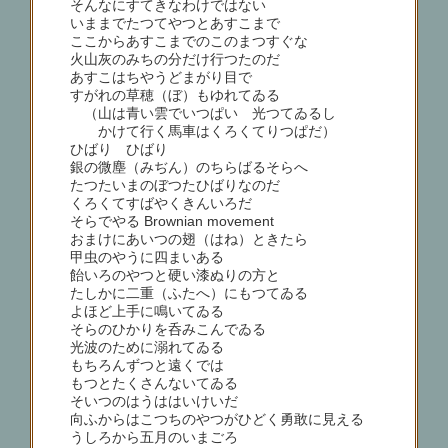
そんなにすてきなわけではない
いままでたつてやつとあすこまで
ここからあすこまでのこのまつすぐな
火山灰のみちの分だけ行つたのだ
あすこはちやうどまがり目で
すがれの草穂（ぼ）もゆれてゐる
（山は青い雲でいつぱい 光つてゐるし
かけて行く馬車はくろくてりつぱだ）
ひばり ひばり
銀の微塵（みぢん）のちらばるそらへ
たつたいまのぼつたひばりなのだ
くろくてすばやくきんいろだ
そらでやる Brownian movement
おまけにあいつの翅（はね）ときたら
甲虫のやうに四まいある
飴いろのやつと硬い漆ぬりの方と
たしかに二重（ふたへ）にもつてゐる
よほど上手に鳴いてゐる
そらのひかりを呑みこんでゐる
光波のために溺れてゐる
もちろんずつと遠くでは
もつとたくさんないてゐる
そいつのはうははいけいだ
向ふからはこつちのやつがひどく勇敢に見える
うしろから五月のいまごろ