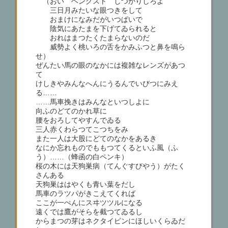
（おい ヘングスト しつかりしろよ
三日月みたいな眼つきをして
おまけになみだがいつぱいで
陰気にあたまを下げてゐられると
おれはまつたくたまらないのだ
威勢よく桃いろの舌をかみふつと鼻を鳴ら
せ）
ぜんたい馬の眼のなかには複雑なレンズがあつ
て
けしきやみんなへんにうるんでいびつにみえ
る……
……馬車挽きはみんなといつしよに
向ふのどてのかれ草に
腰をおろしてやすんでゐる
三人赤くわらつてこつちをみ
また一人は大股にどてのなかをあるき
なにか忘れものでももつてくるといふ風（ふ
う）……（蜂函の白ペンキ）
桜の木には天狗巣病（てんぐすびやう）がたく
さんある
天狗巣ははやくも青い葉をだし
馬車のラツパがきこえてくれば
ここが一ぺんにスヰツツルになる
遠くでは鷹がそらを截つてゐるし
からまつの芽はネクタイピンにほしいくらゐだ