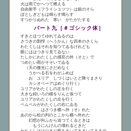
火は雨でかへつて燃える
自由射手（フライシユツツ）は銀のそら
ぼとしぎどもは鳴らす鳴らす
すつかりぬれた 寒い がたがたする
パート九［＃ゴシック体］
すきとほつてゆれてゐるのは
さつきの剽悍（へうかん）な四本のさくら
わたくしはそれを知つてゐるけれども
眼にははつきり見てゐない
たしかにわたくしの感官の外（そと）で
つめたい雨がそそいでゐる
（天の微光にさだめなく
うかべる石をわがふめば
おゝユリア しづくはいとど降りまさり
カシオペーアはめぐり行く）
ユリアがわたくしの左を行く
大きな紺いろの瞳をりんと張つて
ユリアがわたくしの左を行く
ペムペルがわたくしの右にゐる
……………はさつき横へ外（そ）れた
あのから松の列のとこから横へ外れた
幻想が向ふから迫つてくるときは
もうにんげんの壊れるときだ
わたくしははつきり眼をあいてあるいてゐるの