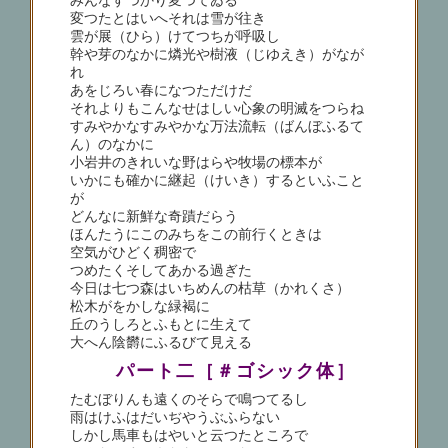
みんなすつかり変つてゐる
変つたとはいへそれは雪が往き
雲が展（ひら）けてつちが呼吸し
幹や芽のなかに燐光や樹液（じゆえき）がなが
れ
あをじろい春になつただけだ
それよりもこんなせはしい心象の明滅をつらね
すみやかなすみやかな万法流転（ばんぼふるて
ん）のなかに
小岩井のきれいな野はらや牧場の標本が
いかにも確かに継起（けいき）するといふこと
が
どんなに新鮮な奇蹟だらう
ほんたうにこのみちをこの前行くときは
空気がひどく稠密で
つめたくそしてあかる過ぎた
今日は七つ森はいちめんの枯草（かれくさ）
松木がをかしな緑褐に
丘のうしろとふもとに生えて
大へん陰欝にふるびて見える
パート二［＃ゴシック体］
たむぼりんも遠くのそらで鳴つてるし
雨はけふはだいぢやうぶふらない
しかし馬車もはやいと云つたところで