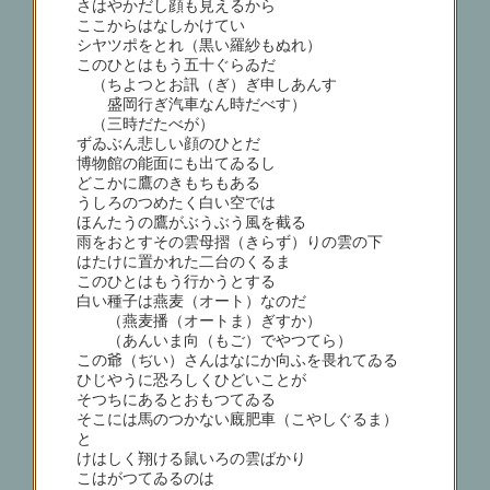
さはやかだし顔も見えるから
ここからはなしかけていゝ
シヤツポをとれ（黒い羅紗もぬれ）
このひとはもう五十ぐらゐだ
（ちよつとお訊（ぎ）ぎ申しあんす
盛岡行ぎ汽車なん時だべす）
（三時だたべが）
ずゐぶん悲しい顔のひとだ
博物館の能面にも出てゐるし
どこかに鷹のきもちもある
うしろのつめたく白い空では
ほんたうの鷹がぶうぶう風を截る
雨をおとすその雲母摺（きらず）りの雲の下
はたけに置かれた二台のくるま
このひとはもう行かうとする
白い種子は燕麦（オート）なのだ
（燕麦播（オートま）ぎすか）
（あんいま向（もご）でやつてら）
この爺（ぢい）さんはなにか向ふを畏れてゐる
ひじやうに恐ろしくひどいことが
そつちにあるとおもつてゐる
そこには馬のつかない廐肥車（こやしぐるま）
と
けはしく翔ける鼠いろの雲ばかり
こはがつてゐるのは