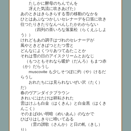
たしかに酵母のちんでんを
冴えた気流に吹きあげた）
あのときはきらきらする雪の移動のなかを
ひとはあぶなつかしいセレナーデを口笛に吹き
往つたりきたりなんべんしたかわからない
（四列の茶いろな落葉松（らくえふしよ
う））
けれどもあの調子はづれのセレナーデが
風やときどきぱつとたつ雪と
どんなによくつりあつてゐたことか
それは雪の日のアイスクリームとおなじ
（もつともそれなら暖炉（だんろ）もまつ赤
（か）だらうし
muscovite も少しそつぽに灼（や）けるだ
らうし
おれたちには見られないぜい沢（たく）
だ）
春のヴアンダイクブラウン
きれいにはたけは耕耘された
雲はけふも白金（はくきん）と白金黒（はくき
んこく）
そのまばゆい明暗（めいあん）のなかで
ひばりはしきりに啼いてゐる
（雲の讃歌（さんか）と日の軋（きし）
り）