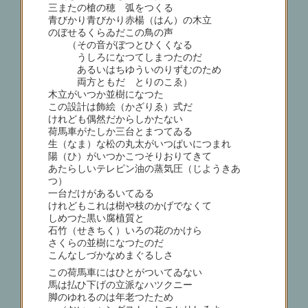
三またの槍の穂 弧をつくる
青びかり青びかり赤楊（はん）の木立
のぼせるくらゐだこの鳥の声
（その音がぼつとひくくなる
うしろになつてしまつたのだ
あるいはちゆういのりずむのため
両方ともだ とりのこゑ）
木立がいつか並樹になつた
この設計は飾絵（かざりゑ）式だ
けれども偶然だからしかたない
荷馬車がたしか三台とまつてゐる
生（なま）な松の丸太がいつぱいにつまれ
陽（ひ）がいつかこつそりおりてきて
あたらしいテレピン油の蒸気圧（じようきあ
つ）
一台だけがあるいてゐる
けれどもこれは樹や枝のかげでなくて
しめつた黒い腐植質と
石竹（せきちく）いろの花のかけら
さくらの並樹になつたのだ
こんなしづかなめまぐるしさ
この荷馬車にはひとがついてゐない
馬は払ひ下げの立派なハツクニー
脚のゆれるのは年老つたため