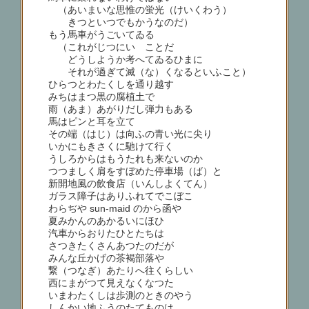
（あいまいな思惟の蛍光（けいくわう）
きつといつでもかうなのだ）
もう馬車がうごいてゐる
（これがじつにいゝことだ
どうしようか考へてゐるひまに
それが過ぎて滅（な）くなるといふこと）
ひらつとわたくしを通り越す
みちはまつ黒の腐植土で
雨（あま）あがりだし弾力もある
馬はピンと耳を立て
その端（はじ）は向ふの青い光に尖り
いかにもきさくに馳けて行く
うしろからはもうたれも来ないのか
つつましく肩をすぼめた停車場（ば）と
新開地風の飲食店（いんしよくてん）
ガラス障子はありふれてでこぼこ
わらぢや sun-maid のから函や
夏みかんのあかるいにほひ
汽車からおりたひとたちは
さつきたくさんあつたのだが
みんな丘かげの茶褐部落や
繋（つなぎ）あたりへ往くらしい
西にまがつて見えなくなつた
いまわたくしは歩測のときのやう
しんかい地ふうのたてものは