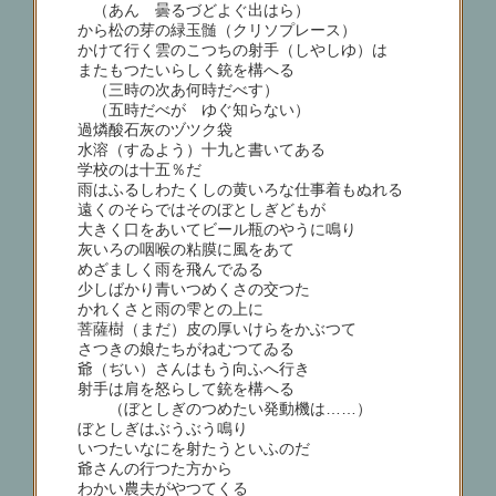
（あん 曇るづどよぐ出はら）
から松の芽の緑玉髄（クリソプレース）
かけて行く雲のこつちの射手（しやしゆ）は
またもつたいらしく銃を構へる
（三時の次あ何時だべす）
（五時だべが ゆぐ知らない）
過燐酸石灰のヅツク袋
水溶（すゐよう）十九と書いてある
学校のは十五％だ
雨はふるしわたくしの黄いろな仕事着もぬれる
遠くのそらではそのぼとしぎどもが
大きく口をあいてビール瓶のやうに鳴り
灰いろの咽喉の粘膜に風をあて
めざましく雨を飛んでゐる
少しばかり青いつめくさの交つた
かれくさと雨の雫との上に
菩薩樹（まだ）皮の厚いけらをかぶつて
さつきの娘たちがねむつてゐる
爺（ぢい）さんはもう向ふへ行き
射手は肩を怒らして銃を構へる
（ぼとしぎのつめたい発動機は……）
ぼとしぎはぶうぶう鳴り
いつたいなにを射たうといふのだ
爺さんの行つた方から
わかい農夫がやつてくる