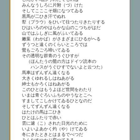
みんなうしろに片附（づ）けた
そしてこここそ畑になつてゐる
黒馬が二ひき汗でぬれ
犁（プラウ）をひいて往つたりきたりする
ひはいろのやはらかな山のこつちがはだ
山ではふしぎに風がふいてゐる
嫩葉（わかば）がさまざまにひるがへる
ずうつと遠くのくらいところでは
鶯もごろごろ啼いてゐる
その透明な群青のうぐひすが
（ほんたうの鶯の方はドイツ読本の
ハンスがうぐひすでないよと云つた）
馬車はずんずん遠くなる
大きくゆれるしはねあがる
紳士もかろくはねあがる
このひとはもうよほど世間をわたり
いまは青ぐろいふちのやうなとこへ
すましてこしかけてゐるひとなのだ
そしてずんずん遠くなる
はたけの馬は二ひき
ひとはふたりで赤い
雲に濾（こ）された日光のために
いよいよあかく灼（や）けてゐる
冬にきたときとはまるでべつだ