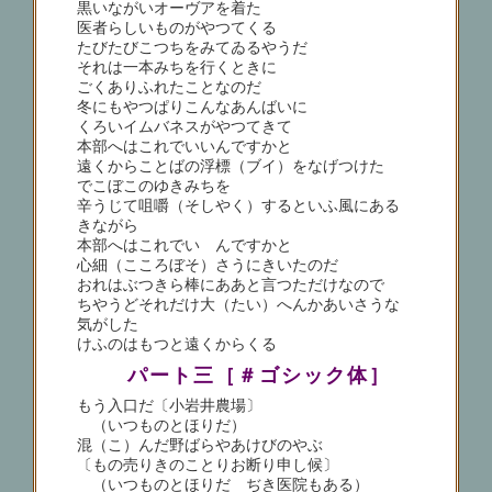
黒いながいオーヴアを着た
医者らしいものがやつてくる
たびたびこつちをみてゐるやうだ
それは一本みちを行くときに
ごくありふれたことなのだ
冬にもやつぱりこんなあんばいに
くろいイムバネスがやつてきて
本部へはこれでいいんですかと
遠くからことばの浮標（ブイ）をなげつけた
でこぼこのゆきみちを
辛うじて咀嚼（そしやく）するといふ風にある
きながら
本部へはこれでいゝんですかと
心細（こころぼそ）さうにきいたのだ
おれはぶつきら棒にああと言つただけなので
ちやうどそれだけ大（たい）へんかあいさうな
気がした
けふのはもつと遠くからくる
パート三［＃ゴシック体］
もう入口だ〔小岩井農場〕
（いつものとほりだ）
混（こ）んだ野ばらやあけびのやぶ
〔もの売りきのことりお断り申し候〕
（いつものとほりだ ぢき医院もある）