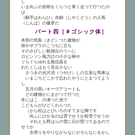
し
いま向ふの並樹をくらつと青く走つて行つたの
は
（騎手はわらひ）赤銅（しやくどう）の人馬
（じんば）の徽章だ
パート四［＃ゴシック体］
本部の気取（きど）つた建物が
桜やポプラのこつちに立ち
そのさびしい観測台のうへに
ロビンソン風力計の小さな椀や
ぐらぐらゆれる風信器を
わたくしはもう見出さない
さつきの光沢消（つやけ）しの立派な馬車は
いまごろどこかで忘れたやうにとまつてよう
し
五月の黒いオーヴアコートも
どの建物かにまがつて行つた
冬にはこゝの凍つた池で
こどもらがひどくわらつた
（から松はとびいろのすてきな脚です
向ふにひかるのは雲でせうか粉雪でせうか
それとも野はらの雪に日が照つてゐるので
せうか
氷滑りをやりながらなにがそんなにをかし