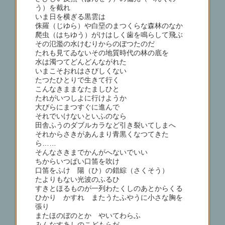
う）を截れ
いま日を横ぎる黒雲は
侏羅（じゆら）や白堊のまつくらな森林のなか
爬虫（はちゆう）がけはしく歯を鳴らして飛ぶ
その氾濫の水けむりからのぼつたのだ
たれも見てゐないその地質時代の林の底を
水は濁つてどんどんながれた
いまこそおれはさびしくない
たつたひとりで生きて行く
こんなきままなたましひと
たれがいつしよに行けようか
大びらにまつすぐに進んで
それでいけないといふのなら
田舎ふうのダブルカラなど引き裂いてしまへ
それからさきがあんまり青黒くなつてきた
ら……
そんなさきまでかんがへないでいい
ちからいつぱい口笛を吹け
口笛をふけ 陽（ひ）の錯綜（さくそう）
たよりもない光波のふるひ
すきとほるものが一列わたくしのあとからくる
ひかり かすれ またうたふやうに小さな胸を
張り
またほのぼのとかゞやいてわらふ
みんなすあしのこどもらだ