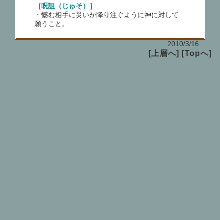
［呪詛（じゅそ）］
・憾む相手に災いが降り注ぐように神に対して
願うこと。
2010/3/16
[上層へ]
[Topへ]