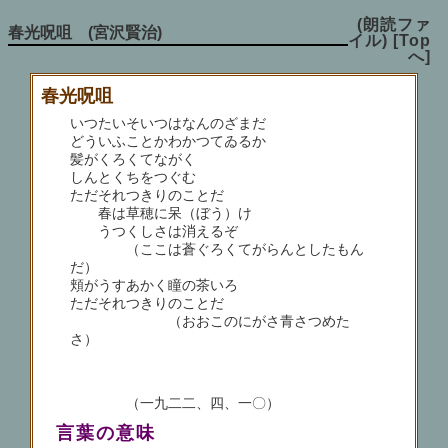
(朗読ファ
春光呪咀 (宮沢賢治)
イル)
[Top
へ]
春光呪咀
いつたいそいつはなんのざまだ
どういふことかわかつてゐるか
髪がくろくてながく
しんとくちをつぐむ
ただそれつきりのことだ
春は草穂に呆（ぼう）け
うつくしさは消えるぞ
（ここは蒼ぐろくてがらんとしたもん
だ）
頬がうすあかく瞳の茶いろ
ただそれつきりのことだ
（おおこのにがさ青さつめた
さ）
（一九二二、四、一〇）
言葉の意味