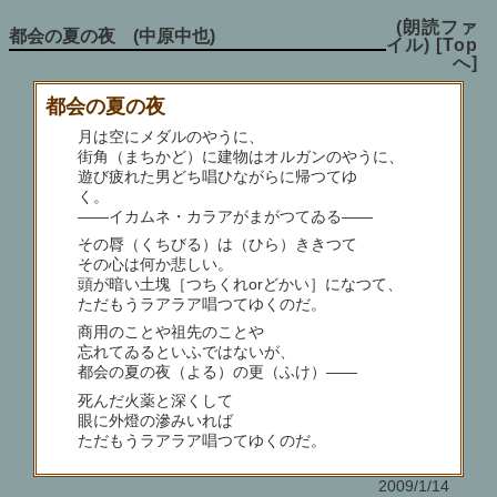
(朗読ファ
都会の夏の夜 (中原中也)
イル)
[Top
へ]
都会の夏の夜
月は空にメダルのやうに、
街角（まちかど）に建物はオルガンのやうに、
遊び疲れた男どち唱ひながらに帰つてゆ
く。
――イカムネ・カラアがまがつてゐる――
その脣（くちびる）は（ひら）ききつて
その心は何か悲しい。
頭が暗い土塊［つちくれorどかい］になつて、
ただもうラアラア唱つてゆくのだ。
商用のことや祖先のことや
忘れてゐるといふではないが、
都会の夏の夜（よる）の更（ふけ）――
死んだ火薬と深くして
眼に外燈の滲みいれば
ただもうラアラア唱つてゆくのだ。
2009/1/14