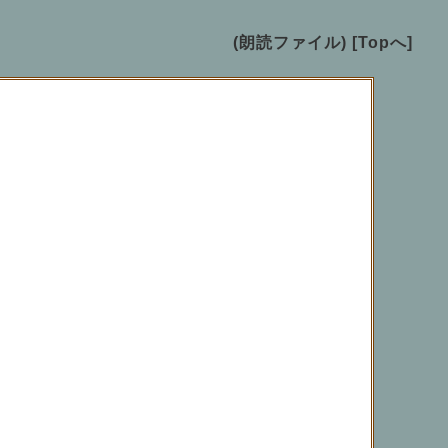
(朗読ファイル)
[Topへ]