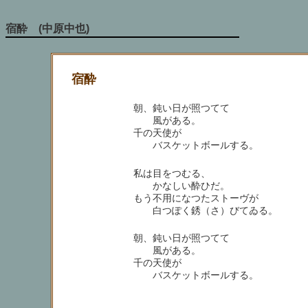
宿酔 (中原中也)
宿酔
朝、鈍い日が照つてて
風がある。
千の天使が
バスケットボールする。
私は目をつむる、
かなしい酔ひだ。
もう不用になつたストーヴが
白つぽく銹（さ）びてゐる。
朝、鈍い日が照つてて
風がある。
千の天使が
バスケットボールする。