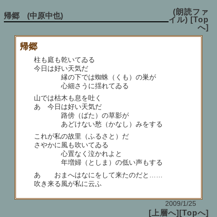
(朗読ファ
帰郷 (中原中也)
イル)
[Top
へ]
帰郷
柱も庭も乾いてゐる
今日は好い天気だ
縁の下では蜘蛛（くも）の巣が
心細さうに揺れてゐる
山では枯木も息を吐く
あゝ今日は好い天気だ
路傍（ばた）の草影が
あどけない愁（かなし）みをする
これが私の故里（ふるさと）だ
さやかに風も吹いてゐる
心置なく泣かれよと
年増婦（としま）の低い声もする
あゝ おまへはなにをして来たのだと……
吹き来る風が私に云ふ
2009/1/25
[上層へ]
[Topへ]