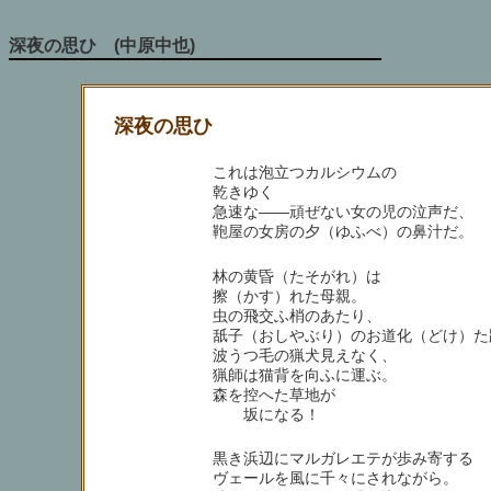
深夜の思ひ (中原中也)
深夜の思ひ
これは泡立つカルシウムの
乾きゆく
急速な――頑ぜない女の児の泣声だ、
鞄屋の女房の夕（ゆふべ）の鼻汁だ。
林の黄昏（たそがれ）は
擦（かす）れた母親。
虫の飛交ふ梢のあたり、
舐子（おしやぶり）のお道化（どけ）た
波うつ毛の猟犬見えなく、
猟師は猫背を向ふに運ぶ。
森を控へた草地が
坂になる！
黒き浜辺にマルガレエテが歩み寄する
ヴェールを風に千々にされながら。