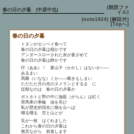
(朗読ファ
春の日の夕暮 (中原中也)
イル)
(note1924)
[解説付]
[Topへ]
春の日の夕暮
トタンがセンベイ食べて
春の日の夕暮は穏かです
アンダースローされた灰が蒼ざめて
春の日の夕暮は静かです
吁（ああ）！ 案山子（かかし）はないか――
あるまい
馬嘶（いなな）くか――嘶きもしまい
ただただ月の光のヌメランとするまゝに
従順なのは 春の日の夕暮か
ポトホトと野の中に伽藍（がらん）は紅く
荷馬車の車輪 油を失ひ
私が歴史的現在に物を云へば
嘲る嘲る 空と山とが
瓦が一枚 はぐれました
これから春の日の夕暮は
無言ながら 前進します