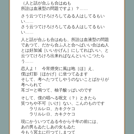
（人と話が合ふも合はぬも
所詮は血液型の問題ですよ）？……
さう云つてけろけろしてゐる人はしてるもい
い……
さう云つてけろけろしてゐる人はしてるもい
い……
人と話が合ふも合はぬも、所詮は血液型の問題
であつて、だから合ふ人と合へばいい合はぬ人
とは好加減［いいかげん］にしてればいい、と
云つてけろけろ出来ればなんといいこつたら
う……
恋人よ！ 今宵煙突に風は咆［ほ］え、
僕は灯影［ほかげ］に坐つてゐます
そして、考へたつてしやうのないことばかりが
考へられて
耳ゴーと鳴つて、柚子酸ッぱいのです
そして、僕の唱へる呪文（？）ときたら
笑つちや不可［いけ］ない、こんのものです
ラリルレロ、カキクケコ
ラリルレロ、カキクケコ
現にかういつてゐる今から十年の前には、
あの男もゐたしあの女もゐた
今もう冥土に行つてしまつて