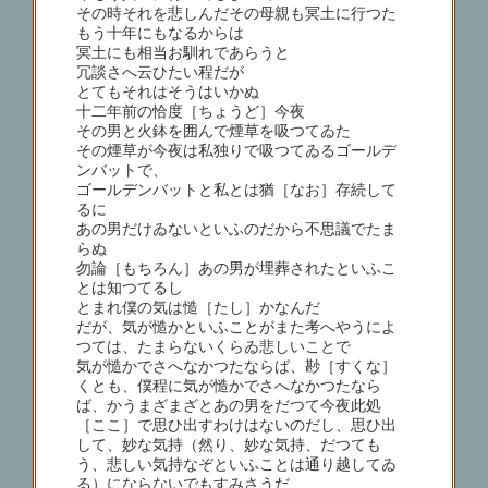
その時それを悲しんだその母親も冥土に行つた
もう十年にもなるからは
冥土にも相当お馴れであらうと
冗談さへ云ひたい程だが
とてもそれはそうはいかぬ
十二年前の恰度［ちょうど］今夜
その男と火鉢を囲んで煙草を吸つてゐた
その煙草が今夜は私独りで吸つてゐるゴールデ
ンバットで、
ゴールデンバットと私とは猶［なお］存続して
るに
あの男だけゐないといふのだから不思議でたま
らぬ
勿論［もちろん］あの男が埋葬されたといふこ
とは知つてるし
とまれ僕の気は慥［たし］かなんだ
だが、気が慥かといふことがまた考へやうによ
つては、たまらないくらゐ悲しいことで
気が慥かでさへなかつたならば、尠［すくな］
くとも、僕程に気が慥かでさへなかつたなら
ば、かうまざまざとあの男をだつて今夜此処
［ここ］で思ひ出すわけはないのだし、思ひ出
して、妙な気持（然り、妙な気持、だつても
う、悲しい気持なぞといふことは通り越してゐ
る）にならないでもすみさうだ