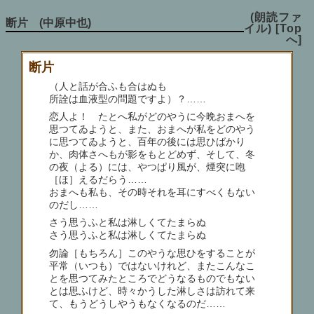
(朗読ファ
断片 (中原中也)
イル)
[Top
へ]
断片
（人と話が合ふも合はぬも
所詮は血液型の問題ですよ）？……
恋人よ！ たとへ私がどのやうに今晩おまへを
思つてゐようと、また、おまへが私をどのやう
に思つてゐようと、百年の後には思ひばかり
か、肉体さへもが影をもとどめず、そして、冬
の夜（よる）には、やつぱり風が、煙突に咆
［ほ］えるだらう……
おまへも私も、その時それを耳にすべくもない
のだし……
さう思うふと私は淋しくてたまらぬ
さう思うふと私は淋しくてたまらぬ
勿論［もちろん］このやうな思ひをすることが
平常（いつも）ではないけれど、またこんなこ
とを思つてみたところでどうなるものでもない
とは思ふけど、時々かうした淋しさは訪れて来
て、もうどうしやうもなくなるのだ……