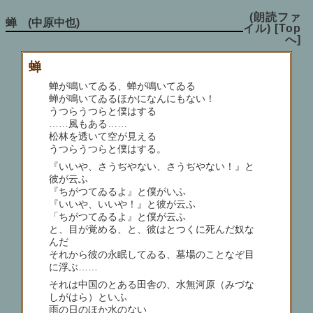
(朗読ファ
蝉 (中原中也)
イル)
[Top
へ]
蝉
蝉が鳴いてゐる、蝉が鳴いてゐる
蝉が鳴いてゐるほかになんにもない！
うつらうつらと僕はする
……風もある……
松林を透いて空が見える
うつらうつらと僕はする。
『いいや、さうぢやない、さうぢやない！』と
彼が云ふ
『ちがつてゐるよ』と僕がいふ
『いいや、いいや！』と彼が云ふ
「ちがつてゐるよ』と僕が云ふ
と、目が覚める、と、彼はとつくに死んだ奴な
んだ
それから彼の永眠してゐる、墓場のことなぞ目
に浮ぶ……
それは中国のとある田舎の、水無河原（みづな
しがはら）といふ
雨の日のほか水のない