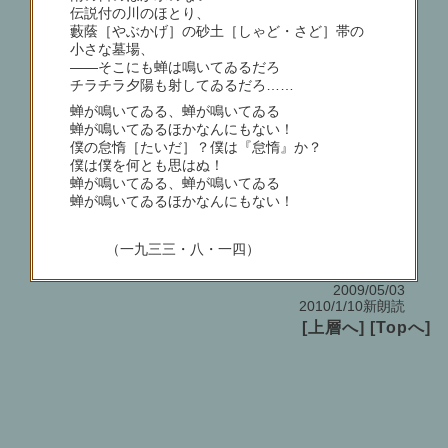
伝説付の川のほとり、
藪蔭［やぶかげ］の砂土［しゃど・さど］帯の
小さな墓場、
――そこにも蝉は鳴いてゐるだろ
チラチラ夕陽も射してゐるだろ……
蝉が鳴いてゐる、蝉が鳴いてゐる
蝉が鳴いてゐるほかなんにもない！
僕の怠惰［たいだ］？僕は『怠惰』か？
僕は僕を何とも思はぬ！
蝉が鳴いてゐる、蝉が鳴いてゐる
蝉が鳴いてゐるほかなんにもない！
（一九三三・八・一四）
2009/05/03
2010/1/10新朗読
[上層へ]
[Topへ]