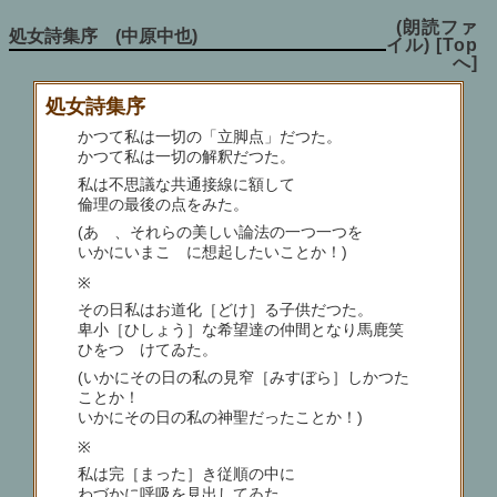
(朗読ファ
処女詩集序 (中原中也)
イル)
[Top
へ]
処女詩集序
かつて私は一切の「立脚点」だつた。
かつて私は一切の解釈だつた。
私は不思議な共通接線に額して
倫理の最後の点をみた。
(あゝ、それらの美しい論法の一つ一つを
いかにいまこゝに想起したいことか！)
※
その日私はお道化［どけ］る子供だつた。
卑小［ひしょう］な希望達の仲間となり馬鹿笑
ひをつゞけてゐた。
(いかにその日の私の見窄［みすぼら］しかつた
ことか！
いかにその日の私の神聖だったことか！)
※
私は完［まった］き従順の中に
わづかに呼吸を見出してゐた。