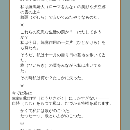
私は羅馬婦人（ローマをんな）の笑顔や夕立跡
の雲の上を
膝頭（がしら）で歩いてゐたやうなものだ。
※
これらの忘恩な生活の罰か？ はたしてさう
か？
私は今日、統覚作用の一欠片（ひとかけら）を
も持たぬ。
そうだ、私は十一月の曇り日の墓地を歩いてゐ
た、
柊（ひいらぎ）の葉をみながら私は歩いてゐ
た。
その時私は何か？たしかに失った。
※
今では私は
生命の動力学［どうりきがく］にしかすぎない━━━
自恃（じじ）をもつて私は、むづかる特権を感じます。
かくて私には歌がのこつた。
たつた一つ、歌といふがのこつた。
※