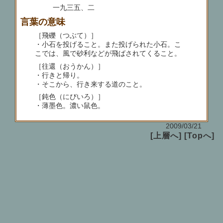
一九三五、二
言葉の意味
［飛礫（つぶて）］
・小石を投げること。また投げられた小石。こ
こでは、風で砂利などが飛ばされてくること。
［往還（おうかん）］
・行きと帰り。
・そこから、行き来する道のこと。
［鈍色（にびいろ）］
・薄墨色。濃い鼠色。
2009/03/21
[上層へ]
[Topへ]