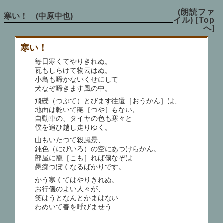
(朗読ファ
寒い！ (中原中也)
イル)
[Top
へ]
寒い！
毎日寒くてやりきれぬ。
瓦もしらけて物云はぬ。
小鳥も啼かないくせにして
犬なぞ啼きます風の中。
飛礫（つぶて）とびます往還［おうかん］は、
地面は乾いて艶［つや］もない。
自動車の、タイヤの色も寒々と
僕を追ひ越し走りゆく。
山もいたつて殺風景、
鈍色（にびいろ）の空にあつけらかん。
部屋に籠［こも］れば僕なぞは
愚痴つぽくなるばかりです。
かう寒くてはやりきれぬ。
お行儀のよい人々が、
笑はうとなんとかまはない
わめいて春を呼びませう………