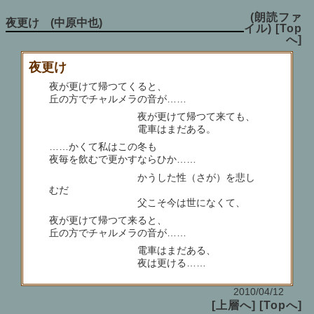
(朗読ファ
夜更け (中原中也)
イル)
[Top
へ]
夜更け
夜が更けて帰つてくると、
丘の方でチャルメラの音が……
夜が更けて帰つて来ても、
電車はまだある。
……かくて私はこの冬も
夜毎を飲むで更かすならひか……
かうした性（さが）を悲し
むだ
父こそ今は世になくて、
夜が更けて帰つて来ると、
丘の方でチャルメラの音が……
電車はまだある、
夜は更ける……
2010/04/12
[上層へ]
[Topへ]