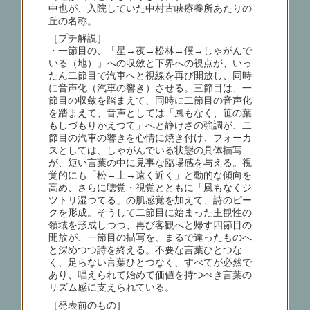
中也が、入院していた中村古峡療養所あたりの
丘の名称。
［プチ解説］
・一節目の、「星→夜→松林→僕→しゃがんで
いる（地）」への収斂と下界への視点が、いっ
たん二節目で汽車へと視線を再び開放し、同時
に音声化（汽車の響き）させる。三節目は、一
節目の収斂を踏まえて、同時に二節目の音声化
を踏まえて、音声としては「風もなく、笹の葉
もしづもりかえつて」へと静けさの強調が、二
節目の汽車の響きを心情に焼き付け、フォーカ
スとしては、しゃがんでいる状態の具体描写
が、短い言葉の中に見事な臨場感を与える。視
覚的にも「松→土→遠く近く」と動的な傾向を
高め、さらに聴覚・視覚とともに「風もなくジ
ツトリ湿つてる」の肌感覚を加えて、詩のピー
クを形成。そうして二節目に始まった主観性の
領域を形成しつつ、再び客観へと帰す四節目の
開放が、一節目の描写を、まるで違ったものへ
と深めつつ詩を終える。不要な言葉ひとつな
く、足らない言葉ひとつなく、すべてが必然で
あり、唱えられて始めて価値を持つべき言葉の
リズム感に支えられている。
［発表前のもの］