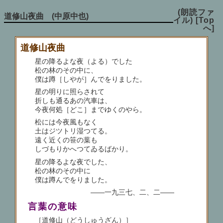
(朗読ファ
道修山夜曲 (中原中也)
イル)
[Top
へ]
道修山夜曲
星の降るよな夜（よる）でした
松の林のその中に、
僕は蹲［しやが］んでをりました。
星の明りに照らされて
折しも通るあの汽車は、
今夜何処［どこ］までゆくのやら。
松には今夜風もなく
土はジツトリ湿つてる。
遠く近くの笹の葉も
しづもりかへつてゐるばかり。
星の降るよな夜でした、
松の林のその中に
僕は蹲んでをりました。
――一九三七、二、二――
言葉の意味
［道修山（どうしゅうざん）］