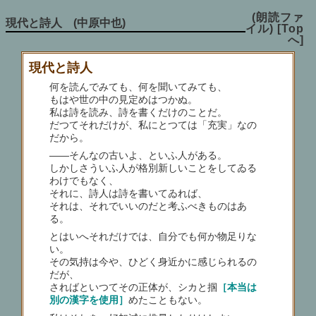
(朗読ファ
現代と詩人 (中原中也)
イル)
[Top
へ]
現代と詩人
何を読んでみても、何を聞いてみても、
もはや世の中の見定めはつかぬ。
私は詩を読み、詩を書くだけのことだ。
だつてそれだけが、私にとつては「充実」なの
だから。
――そんなの古いよ、といふ人がある。
しかしさういふ人が格別新しいことをしてゐる
わけでもなく、
それに、詩人は詩を書いてゐれば、
それは、それでいいのだと考ふべきものはあ
る。
とはいへそれだけでは、自分でも何か物足りな
い。
その気持は今や、ひどく身近かに感じられるの
だが、
さればといつてその正体が、シカと掴
［本当は
別の漢字を使用］
めたこともない。