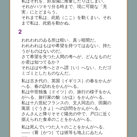
私はそれを、好加減に推量したりはしまい。
それがハツキリ分る時まで、現に可能な「充
実」にとどまらう。
それまで私は、此処（ここ）を動くまい。それ
まで私は、此処を動かぬ。
２
われわれのゐる所は暗い、真ッ暗闇だ。
われわれはもはや希望を持つてはゐない、持た
うがものはないのだ。
さて希望を失つた人間の考へが、どんなものだ
か君は知つてるか？
それははや考へとさへ謂［い］へない、ただゴ
ミゴミとしたものなんだ。
私は古き代の、英国［イギリス］の春をかんが
へる、春の訪れをかんがへる。
私は中世独逸［ドイツ］の、旅行の様子をかん
がへる、旅行家の貌（かほ）をかんがへる。
私は十八世紀フランスの、文人同志の、田園の
寓居［ぐうきょ］への訪問をかんがへる。
さんさんと降りそそぐ陽光の中で、戸口に近く
据えられた食卓のことをかんがへる。
私は死んでいつた人々のことをかんがへる、
――（嘗［かつ］ては彼等も地上にゐたん