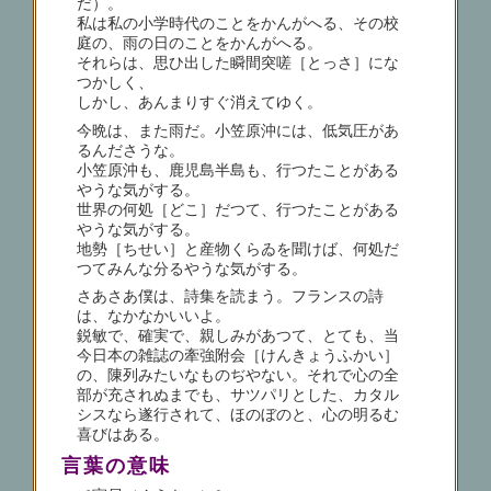
だ）。
私は私の小学時代のことをかんがへる、その校
庭の、雨の日のことをかんがへる。
それらは、思ひ出した瞬間突嗟［とっさ］にな
つかしく、
しかし、あんまりすぐ消えてゆく。
今晩は、また雨だ。小笠原沖には、低気圧があ
るんださうな。
小笠原沖も、鹿児島半島も、行つたことがある
やうな気がする。
世界の何処［どこ］だつて、行つたことがある
やうな気がする。
地勢［ちせい］と産物くらゐを聞けば、何処だ
つてみんな分るやうな気がする。
さあさあ僕は、詩集を読まう。フランスの詩
は、なかなかいいよ。
鋭敏で、確実で、親しみがあつて、とても、当
今日本の雑誌の牽強附会［けんきょうふかい］
の、陳列みたいなものぢやない。それで心の全
部が充されぬまでも、サツパリとした、カタル
シスなら遂行されて、ほのぼのと、心の明るむ
喜びはある。
言葉の意味