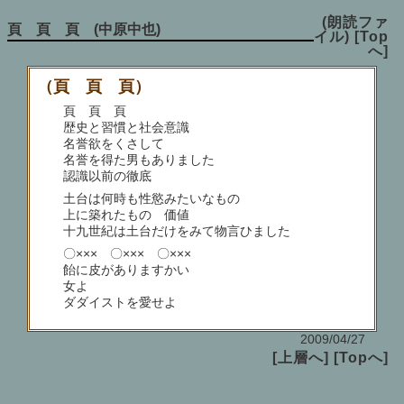
(朗読ファ
頁 頁 頁 (中原中也)
イル)
[Top
へ]
（頁 頁 頁）
頁 頁 頁
歴史と習慣と社会意識
名誉欲をくさして
名誉を得た男もありました
認識以前の徹底
土台は何時も性慾みたいなもの
上に築れたものゝ価値
十九世紀は土台だけをみて物言ひました
〇××× 〇××× 〇×××
飴に皮がありますかい
女よ
ダダイストを愛せよ
2009/04/27
[上層へ]
[Topへ]