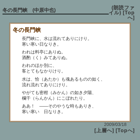
(朗読ファ
冬の長門峡 (中原中也)
イル)
[Top
へ]
冬の長門峡
長門峡に、水は流れてありにけり。
寒い寒い日なりき。
われは料亭にありぬ。
酒酌（く）みてありぬ。
われのほか別に、
客とてもなかりけり。
水は、恰（あたか）も魂あるものの如く、
流れ流れてありにけり。
やがても密柑（みかん）の如き夕陽、
欄干（らんかん）にこぼれたり。
ああ！ ――そのやうな時もありき、
寒い寒い 日なりき。
2009/03/18
[上層へ]
[Topへ]