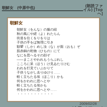
(朗読ファ
朝鮮女 (中原中也)
イル)
[Top
へ]
朝鮮女
朝鮮女（をんな）の服の紐
秋の風にや縒（よ）れたらん
街道を往くをりをりは
子供の手をば無理に引き
額顰（しか）めし汝（な）が面（おも）ぞ
肌赤銅の乾物（ひもの）にて
なにを思へるその顔ぞ
――まことやわれもうらぶれし
こころに呆（ほう）け見ゐたりけむ
われを打見ていぶかりて
子供うながし去りゆけり……
軽く立ちたる埃（ほこり）かも
何をかわれに思へとや
軽く立ちたる埃かも
何をかわれに思へとや……
・・・・・・・・・・・
2009/02/28