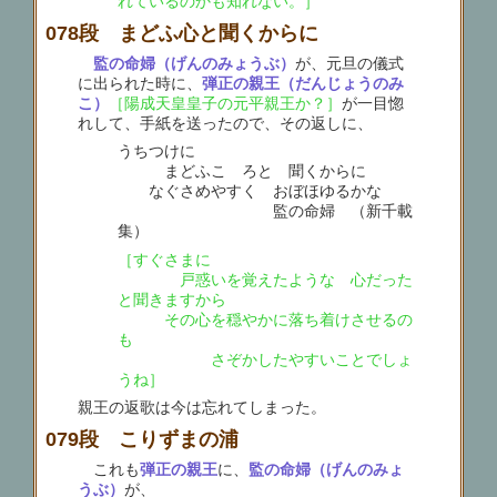
れているのかも知れない。］
078段 まどふ心と聞くからに
監の命婦（げんのみょうぶ）
が、元旦の儀式
に出られた時に、
弾正の親王（だんじょうのみ
こ）
［陽成天皇皇子の元平親王か？］
が一目惚
れして、手紙を送ったので、その返しに、
うちつけに
まどふこゝろと 聞くからに
なぐさめやすく おぼほゆるかな
監の命婦 （新千載
集）
［すぐさまに
戸惑いを覚えたような 心だった
と聞きますから
その心を穏やかに落ち着けさせるの
も
さぞかしたやすいことでしょ
うね］
親王の返歌は今は忘れてしまった。
079段 こりずまの浦
これも
弾正の親王
に、
監の命婦（げんのみょ
うぶ）
が、