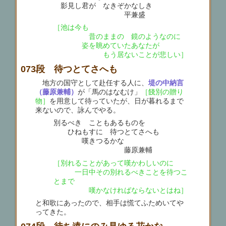
影見し君が なきぞかなしき
平兼盛
［池は今も
昔のままの 鏡のようなのに
姿を眺めていたあなたが
もう居ないことが悲しい］
073段 待つとてさへも
地方の国守として赴任する人に、
堤の中納言
（藤原兼輔）
が「馬のはなむけ」
［餞別の贈り
物］
を用意して待っていたが、日が暮れるまで
来ないので、詠んでやる。
別るべき こともあるものを
ひねもすに 待つとてさへも
嘆きつるかな
藤原兼輔
［別れることがあって嘆かわしいのに
一日中その別れるべきことを待つこ
とまで
嘆かなければならないとはね］
と和歌にあったので、相手は慌てふためいてや
ってきた。