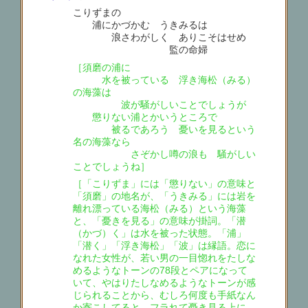
こりずまの
浦にかづかむ うきみるは
浪さわがしく ありこそはせめ
監の命婦
［須磨の浦に
水を被っている 浮き海松（みる）
の海藻は
波が騒がしいことでしょうが
懲りない浦とかいうところで
被るであろう 憂いを見るという
名の海藻なら
さぞかし噂の浪も 騒がしい
ことでしょうね］
［「こりずま」には「懲りない」の意味と
「須磨」の地名が、「うきみる」には岩を
離れ漂っている海松（みる）という海藻
と、「憂きを見る」の意味が掛詞。「潜
（かづ）く」は水を被った状態。「浦」
「潜く」「浮き海松」「波」は縁語。恋に
なれた女性が、若い男の一目惚れをたしな
めるようなトーンの78段とペアになって
いて、やはりたしなめるようなトーンが感
じられることから、むしろ何度も手紙なん
か寄こしてると、フラれて憂き見る上に、