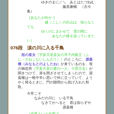
ゆきのまに／＼ あとはたづねむ
藤原兼輔 （古今
集）
［あなたが向かう
越（こし）の白山は 知らなく
ても
ゆくのにまかせて 雪の間に
あなたの後を追っていきた
い］
076段 涙の川に入る千鳥
桂の皇女
［宇多天皇皇女の孚子内親王（ふ
し・さねこないしんのう）］
のところに、
源嘉
種（みなもとのよしたね）
が来ているのを、母
の御息所
［宇多天皇の妻の一人、十世王女］
が
聞きつけて、扉を閉ざさせてしまったので、源
嘉種は一晩中辛い思いで外に立っていて、よう
やく帰るときに、門の隙間から投げ入れた和
歌。
今宵こそ
なみだの川に いる千鳥
なきてかへると 君は知らずや
源嘉種
［今宵という今宵は