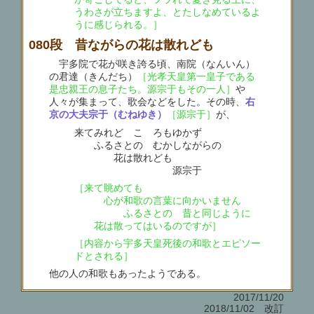
うわさが立ちますよ、とたしなめているよ
うに感じられる。］
080段 昔ながらの花は散れども
宇多院で花が咲き誇る頃、南院（なんいん）
の君達（きんだち）
［光孝天皇第一皇子である
是忠親王の息子たち。源宗于もその一人］
や
人々が集まって、歌会などをした。その時、
右
京の大夫宗于（むねゆき）
［源宗于］
が、
来てみれど こゝろもゆかず
ふるさとの むかしながらの
花は散れども
源宗于
［来て眺めても
心が和歌の言葉に向かいません
ふるさとの 昔と同じように
花は散ってはいるのですが］
［内容から宇多天皇死後の和歌とエピソー
ドとされる］
他の人の和歌もあったようである。
2017/11/20
2018/11/02 改訂