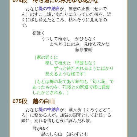
074段 待ち遠にのみ見ゆる花かな
おなじ
堤の中納言
が、屋敷の正殿（せいで
ん）のすこし遠いあたりに立っていた桜を、近
くに移し替えたところ、枯れそうに見えるの
で、
宿近く
うつして植ゑし かひもなく
まちどほにのみ 見ゆる花かな
藤原兼輔
［家の近くに
移して植えた 甲斐もなく
ずっと待たされるようにばかり
見えるような桜です］
［もとは梅の花であり結句も「匂ふ花」で
あったものを、71段との関連で桜に変更
したかとされる。］
075段 越の白山
おなじ
堤の中納言
が、蔵人所（くろうどどこ
ろ）に務める人が、加賀の国守として赴任する
際に、別れを惜しむ夜に詠んだ和歌。
君がゆく
越のしら山 知らずとも