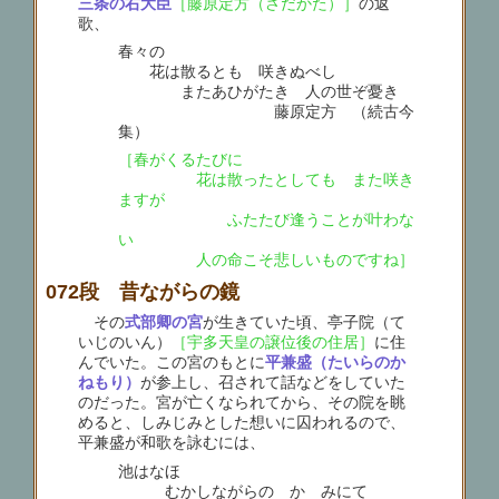
三条の右大臣
［藤原定方（さだかた）］
の返
歌、
春々の
花は散るとも 咲きぬべし
またあひがたき 人の世ぞ憂き
藤原定方 （続古今
集）
［春がくるたびに
花は散ったとしても また咲き
ますが
ふたたび逢うことが叶わな
い
人の命こそ悲しいものですね］
072段 昔ながらの鏡
その
式部卿の宮
が生きていた頃、亭子院（て
いじのいん）
［宇多天皇の譲位後の住居］
に住
んでいた。この宮のもとに
平兼盛（たいらのか
ねもり）
が参上し、召されて話などをしていた
のだった。宮が亡くなられてから、その院を眺
めると、しみじみとした想いに囚われるので、
平兼盛が和歌を詠むには、
池はなほ
むかしながらの かゞみにて