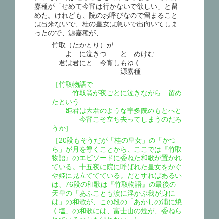
嘉種が「せめて今宵は行かないで欲しい」と留
めた。けれども、院のお呼びなので留まること
は出来ないで、桂の皇女は急いで出向いてしま
ったので、源嘉種が、
竹取（たかとり）が
よゝに泣きつゝ とゞめけむ
君は君にと 今宵しもゆく
源嘉種
［竹取物語で
竹取翁が夜ごとに泣きながら 留め
たという
姫君は大君のような宇多院のもとへと
今宵こそ立ち去ってしまうのだろ
うか］
［20段もそうだが「桂の皇女」の「かつ
ら」が月を導くことから、ここでは『竹取
物語』のエピソードに委ねた和歌が置かれ
ている。十五夜に院に呼ばれた皇女をかぐ
や姫に見立ててている。だとすればあるい
は、76段の和歌は『竹取物語』の最後の
天皇の「あふことも涙に浮かぶ我が身に
は」の和歌が、この段の「あかしの浦に焼
く塩」の和歌には、富士山の煙が、委ねら