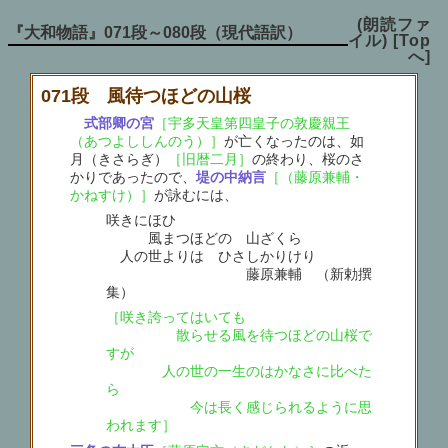
(朗読ファ
『大和物語』071段～080段（現代語訳）
イル)
[Top
へ]
071段 風待つほどの山桜
式部卿の宮
［宇多天皇第四皇子の敦慶親王
（あつよししんのう）］
が亡くなったのは、如
月（きさらぎ）
［旧暦二月］
の終わり、桜のさ
かりであったので、
堤の中納言
［（藤原兼輔・
かねすけ）］
が詠むには、
咲きにほひ
風まつほどの 山ざくら
人の世よりは ひさしかりけり
藤原兼輔 （新勅撰
集）
［咲き誇ってはいても
散らせる風を待つほどの山桜で
すが
人の世の一生のはかなさに比べた
ら
今は長く感じられるように思
われます］