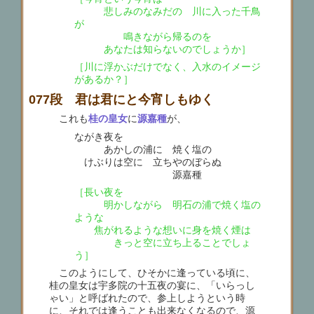
悲しみのなみだの 川に入った千鳥
が
鳴きながら帰るのを
あなたは知らないのでしょうか］
［川に浮かぶだけでなく、入水のイメージ
があるか？］
077段 君は君にと今宵しもゆく
これも
桂の皇女
に
源嘉種
が、
ながき夜を
あかしの浦に 焼く塩の
けぶりは空に 立ちやのぼらぬ
源嘉種
［長い夜を
明かしながら 明石の浦で焼く塩の
ような
焦がれるような想いに身を焼く煙は
きっと空に立ち上ることでしょ
う］
このようにして、ひそかに逢っている頃に、
桂の皇女は宇多院の十五夜の宴に、「いらっし
ゃい」と呼ばれたので、参上しようという時
に、それでは逢うことも出来なくなるので、源