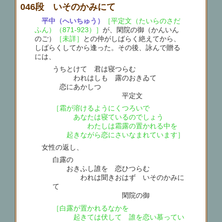
046段 いそのかみにて
平中（へいちゅう）
［平定文（たいらのさだ
ふん）（871-923）］
が、閑院の御（かんいん
のご）
［未詳］
との仲がしばらく絶えてから、
しばらくしてから逢った。その後、詠んで贈る
には、
うちとけて 君は寝つらむ
われはしも 露のおきゐて
恋にあかしつ
平定文
［霜が溶けるようにくつろいで
あなたは寝ているのでしょう
わたしは霜露の置かれる中を
起きながら恋にさいなまれています］
女性の返し、
白露の
おきふし誰を 恋ひつらむ
われは聞きおはず いそのかみに
て
閑院の御
［白露が置かれるなかを
起きては伏して 誰を恋い慕ってい