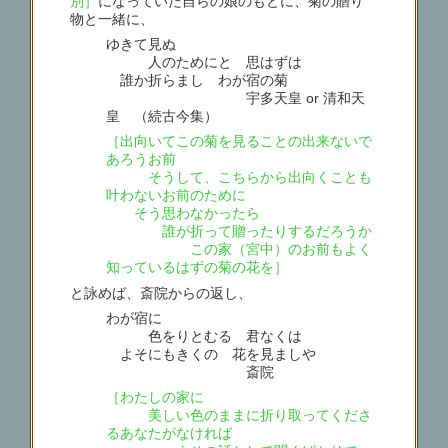
別］
になっていた自らの娘のもとに、菊の贈り
物と一緒に、
ゆきて見ぬ
人のためにと 思はずは
誰か折らまし わが宿の菊
宇多天皇 or 清和天
皇 （続古今集）
［出向いてこの菊を見ることの出来ないで
あろうお前
そうして、こちらから出向くことも
叶わないお前のために
そう思わなかったら
誰が折って贈ったりするだろうか
この家（宮中）のお前もよく
知っているはずの菊の花を］
と詠めば、斎院からの返し、
わが宿に
色をりとむる 君なくは
よそにもきくの 花を見ましや
斎院
［わたしの家に
美しい色のままに折り取ってくださ
るあなたがなければ