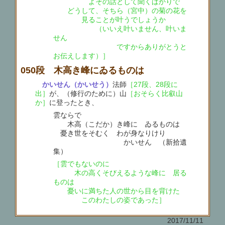
よその話として聞くばかりで
どうして、そちら（宮中）の菊の花を
見ることが叶うでしょうか
（いいえ叶いません、叶いま
せん
ですからありがとうと
お伝えします）］
050段 木高き峰にゐるものは
かいせん（かいせう）
法師
［27段、28段に
出］
が、（修行のために）山
［おそらく比叡山
か］
に登ったとき、
雲ならで
木高（こだか）き峰に ゐるものは
憂き世をそむく わが身なりけり
かいせん （新拾遺
集）
［雲でもないのに
木の高くそびえるような峰に 居る
ものは
憂いに満ちた人の世から目を背けた
このわたしの姿であった］
2017/11/11