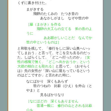
くずに書き付けた。
まがきする
飛騨のたくみの たつき音の
あなかしがまし なぞや世の中
［籬（まがき）を作る
飛騨の大工らの立てる 斧の音のよ
うに
ああ騒がしいことだ なんでか
世の中というものは］
と和歌を残して、「修行をしに深い山奥へいっ
てしまおう」と言って、そこを立ち去るのだっ
た。しばらくして、「どこへ行ったのか」
［女
性の感慨で無く、「どこへ向かおうか」という
大徳の独白とも取れる］
と思って、（おそらく
は）先の女性が「深い山に籠もっているという
のはどこですか」と言われた時に、
なにばかり 深くもあらず
世のつねの 比叡（ひえ）を外山（と
やま）と
見るばかりなり
［なにほどの 深くもありません
普通一般に 修行の山とされる比叡
山を