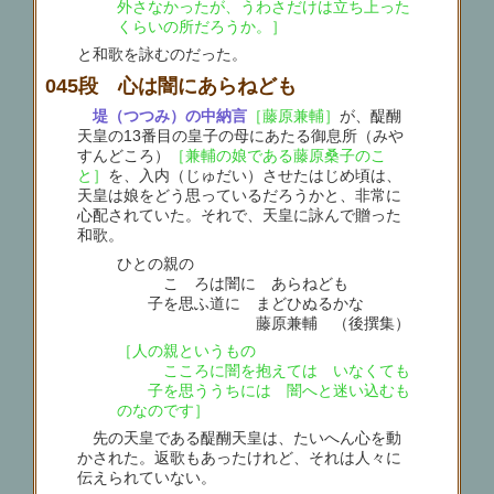
外さなかったが、うわさだけは立ち上った
くらいの所だろうか。］
と和歌を詠むのだった。
045段 心は闇にあらねども
堤（つつみ）の中納言
［藤原兼輔］
が、醍醐
天皇の13番目の皇子の母にあたる御息所（みや
すんどころ）
［兼輔の娘である藤原桑子のこ
と］
を、入内（じゅだい）させたはじめ頃は、
天皇は娘をどう思っているだろうかと、非常に
心配されていた。それで、天皇に詠んで贈った
和歌。
ひとの親の
こゝろは闇に あらねども
子を思ふ道に まどひぬるかな
藤原兼輔 （後撰集）
［人の親というもの
こころに闇を抱えては いなくても
子を思ううちには 闇へと迷い込むも
のなのです］
先の天皇である醍醐天皇は、たいへん心を動
かされた。返歌もあったけれど、それは人々に
伝えられていない。