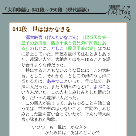
(朗読ファ
『大和物語』041段～050段（現代語訳）
イル)
[Top
へ]
041段 世ははかなきを
源大納言（げんだいなごん）
［陽成天皇第一
皇子の源清蔭。藤原千兼と義兄弟の関係にあ
る］
のもとに、
としこ
［藤原千兼の妻］
はつね
に参上していた。部屋を設けて住むときもあっ
た。趣深い人で、大納言とはあらゆることを語
り合うような仲だった。
特にすることもないような日には、この大納
言、としこ、それから、としこの娘のうち姉に
当たる方は、
あやつこ
といった。母に似て、趣
深い人だった。また大納言のもとに、
よぶこ
と
いう人がいた。この人もしみじみとした情の分
る、たいへん趣深い人だった。
この四人が集まって、あらゆることを話し合
っては、世の中のはかないこと、世間のしみじ
みとした話を言い合っていたが、そんな時大納
言が詠まれた和歌。
いひつゝも 世はゝかなきを
かたみには あはれといかで