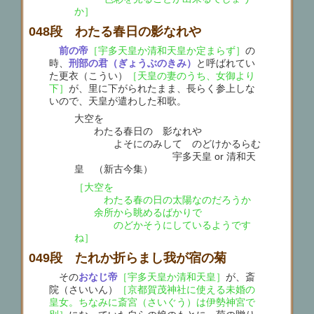
か］
048段 わたる春日の影なれや
前の帝
［宇多天皇か清和天皇か定まらず］
の
時、
刑部の君（ぎょうぶのきみ）
と呼ばれてい
た更衣（こうい）
［天皇の妻のうち、女御より
下］
が、里に下がられたまま、長らく参上しな
いので、天皇が遣わした和歌。
大空を
わたる春日の 影なれや
よそにのみして のどけかるらむ
宇多天皇 or 清和天
皇 （新古今集）
［大空を
わたる春の日の太陽なのだろうか
余所から眺めるばかりで
のどかそうにしているようです
ね］
049段 たれか折らまし我が宿の菊
その
おなじ帝
［宇多天皇か清和天皇］
が、斎
院（さいいん）
［京都賀茂神社に使える未婚の
皇女。ちなみに斎宮（さいぐう）は伊勢神宮で