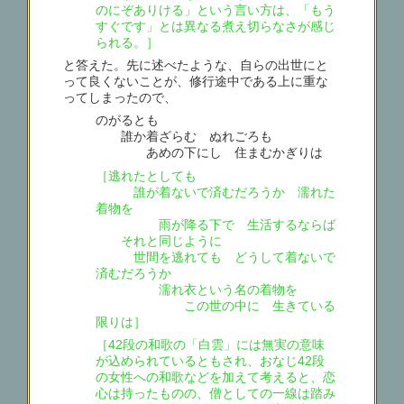
のにぞありける」という言い方は、「もう
すぐです」とは異なる煮え切らなさが感じ
られる。］
と答えた。先に述べたような、自らの出世にと
って良くないことが、修行途中である上に重な
ってしまったので、
のがるとも
誰か着ざらむ ぬれごろも
あめの下にし 住まむかぎりは
［逃れたとしても
誰が着ないで済むだろうか 濡れた
着物を
雨が降る下で 生活するならば
それと同じように
世間を逃れても どうして着ないで
済むだろうか
濡れ衣という名の着物を
この世の中に 生きている
限りは］
［42段の和歌の「白雲」には無実の意味
が込められているともされ、おなじ42段
の女性への和歌などを加えて考えると、恋
心は持ったものの、僧としての一線は踏み