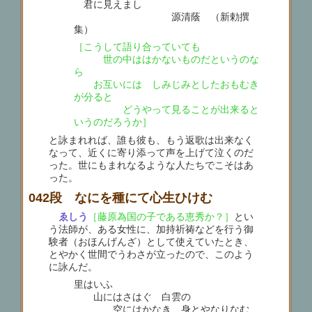
君に見えまし
源清蔭 （新勅撰
集）
［こうして語り合っていても
世の中ははかないものだというのな
ら
お互いには しみじみとしたおもむき
が分ると
どうやって見ることが出来ると
いうのだろうか］
と詠まれれば、誰も彼も、もう返歌は出来なく
なって、近くに寄り添って声を上げて泣くのだ
った。世にもまれなるような人たちでこそはあ
った。
042段 なにを種にて心生ひけむ
ゑしう
［藤原為国の子である恵秀か？］
とい
う法師が、ある女性に、加持祈祷などを行う御
験者（おほんげんざ）として使えていたとき、
とやかく世間でうわさが立ったので、このよう
に詠んだ。
里はいふ
山にはさはぐ 白雲の
空にはかなき 身とやなりなむ