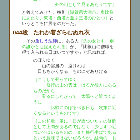
外の山として見るあたりです］
と答えてみせた。横川
［滋賀県大津市。奥比叡
にあたり、東塔・西塔と並ぶ三塔のひとつ］
と
いうところに居るのだった。
044段 たれか着ざらむぬれ衣
その
ゑしう法師
に、ある人
［先の女とも、別
の誰かとも捉えられる］
が、「比叡山に僧職を
得て入られる日はいつですか」と訊ねれば、
のぼりゆく
山の雲居の 遠ければ
日もちかくなる ものにぞありける
［こうして登ってゆく
修行の山の雲は はるか彼方にある
ものだから
登るにしたがって 太陽へと近づくよ
うに
比叡にのぼるべき日も 次第に近
くなるというものです］
［この和歌、単に「日が近づいた」の修飾
として上句があるのではなく、少しずつ近
づいてはいるものの、まだ修行半ばである
という意味ではないだろうか。結句の「も