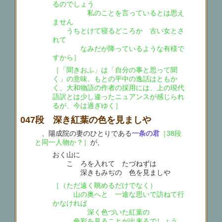
るのでしょう
私のことを言っているとは思え
ません
うちとけて寝るどころか 古い女とさ
れて
なみだが降っているような有様で
すから］
［「聞きおふ」は「自分の事と思って聞
く」の意味。もとの平中の逸話はともか
く、大和物語の作者の採用には、上の現代
語訳とは少し違ったニュアンスが感じられ
るが、今は過ぎゆく］
047段 深き紅葉の色を見ましや
、陽成院の妻のひとりである
一条の君
［38段
と同一人物か？］
が、
おく山に
こゝろを入れて たづねずは
深きもみぢの 色を見ましや
［（ただ遠く眺めるだけでなく）
山の奥へと 一途な思いで訪ねて行
かなければ
深く色づいた紅葉の
色彩を見ることが出来るでしょう