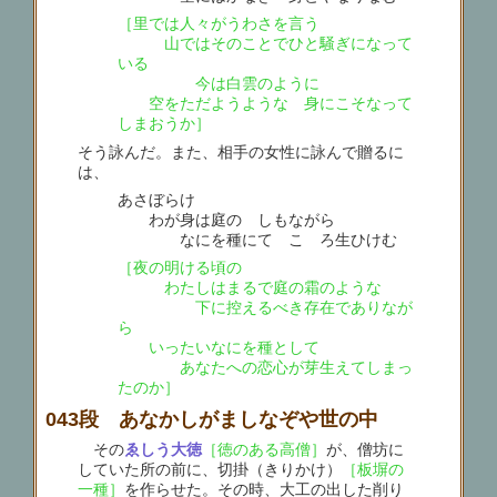
［里では人々がうわさを言う
山ではそのことでひと騒ぎになって
いる
今は白雲のように
空をただようような 身にこそなって
しまおうか］
そう詠んだ。また、相手の女性に詠んで贈るに
は、
あさぼらけ
わが身は庭の しもながら
なにを種にて こゝろ生ひけむ
［夜の明ける頃の
わたしはまるで庭の霜のような
下に控えるべき存在でありなが
ら
いったいなにを種として
あなたへの恋心が芽生えてしまっ
たのか］
043段 あなかしがましなぞや世の中
その
ゑしう大徳
［徳のある高僧］
が、僧坊に
していた所の前に、切掛（きりかけ）
［板塀の
一種］
を作らせた。その時、大工の出した削り