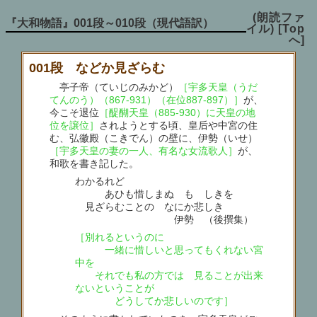
(朗読ファ
『大和物語』001段～010段（現代語訳）
イル)
[Top
へ]
001段 などか見ざらむ
亭子帝（ていじのみかど）
［宇多天皇（うだ
てんのう）（867-931）（在位887-897）］
が、
今こそ退位
［醍醐天皇（885-930）に天皇の地
位を譲位］
されようとする頃、皇后や中宮の住
む、弘徽殿（こきでん）の壁に、伊勢（いせ）
［宇多天皇の妻の一人、有名な女流歌人］
が、
和歌を書き記した。
わかるれど
あひも惜しまぬ もゝしきを
見ざらむことの なにか悲しき
伊勢 （後撰集）
［別れるというのに
一緒に惜しいと思ってもくれない宮
中を
それでも私の方では 見ることが出来
ないということが
どうしてか悲しいのです］