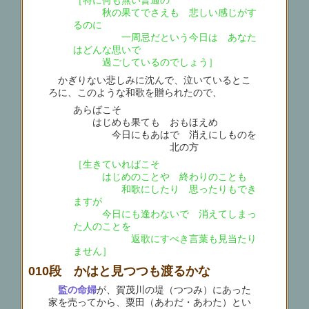
［特に何も無い普通の
秋の果てでさえも 悲しい感じがす
るのに
一周忌だという今日は あなた
はどんな思いで
過ごしているのでしょう］
かぎりない悲しみに沈んで、泣いているとこ
ろに、このような和歌を贈られたので、
あらばこそ
はじめも果ても おもほえめ
今日にもあはで 消えにしものを
北の方
［生きていればこそ
はじめのことや 終わりのことも
和歌にしたり 思ったりもでき
ますが
今日にも逢わないで 消えてしまっ
た人のことを
返歌にすべき言葉も見当たり
ません］
010段 かはと見つつも渡るかな
監の命婦
が、賀茂川の堤（つつみ）にあった
家を売ってから、粟田（あわだ・あわた）とい