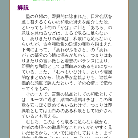
解説
監の命婦の、即興的に詠まれた、日常会話を
差し替えるくらいの和歌の冴えを紹介した段。
といっても上句の「かは」に川と「あちら」の
意味を兼ねるなどは、まるで取るに足らない
し、ありきたりの感慨は、和歌にも足らないく
らいだが、古今和歌集の渕瀬の和歌を踏まえた
下句によって、「あれがふるさと」の「あれ
が」の部分の心情に深みが加わり、つまりはあ
りきたりの言い做しと着想のバランスにより、
即興的な和歌としては面白みのあるものになっ
ている。また、「むべもいひけり」という理屈
的なまとめから、読み手が悲観よりも、達観主
義的な態度で詠んだという、その心情まで伝わ
ってくるもの。
その一方で、言葉の結晶としての和歌として
は、ルーズに過ぎ、結句の理屈オチは、この和
歌を安っぽく貶めてもいるわけで、つまりは即
興歌としては面白みのある和歌として紹介され
ているとも言える。
むしろ、このような取るに足らない段から、
作者の表現への徹底的なこだわりがたやすく見
いだせるから、ついでに紹介しておくと、まず