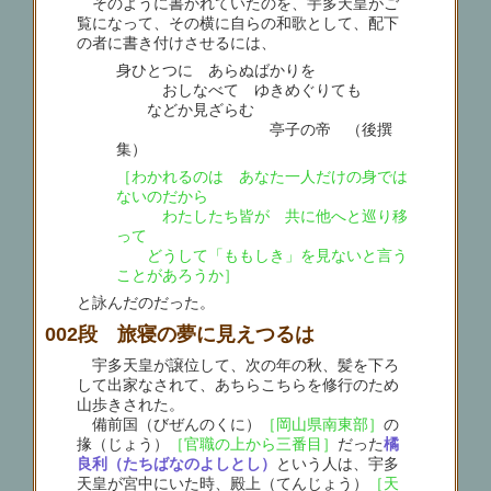
そのように書かれていたのを、宇多天皇がご
覧になって、その横に自らの和歌として、配下
の者に書き付けさせるには、
身ひとつに あらぬばかりを
おしなべて ゆきめぐりても
などか見ざらむ
亭子の帝 （後撰
集）
［わかれるのは あなた一人だけの身では
ないのだから
わたしたち皆が 共に他へと巡り移
って
どうして「ももしき」を見ないと言う
ことがあろうか］
と詠んだのだった。
002段 旅寝の夢に見えつるは
宇多天皇が譲位して、次の年の秋、髪を下ろ
して出家なされて、あちらこちらを修行のため
山歩きされた。
備前国（びぜんのくに）
［岡山県南東部］
の
掾（じょう）
［官職の上から三番目］
だった
橘
良利（たちばなのよしとし）
という人は、宇多
天皇が宮中にいた時、殿上（てんじょう）
［天