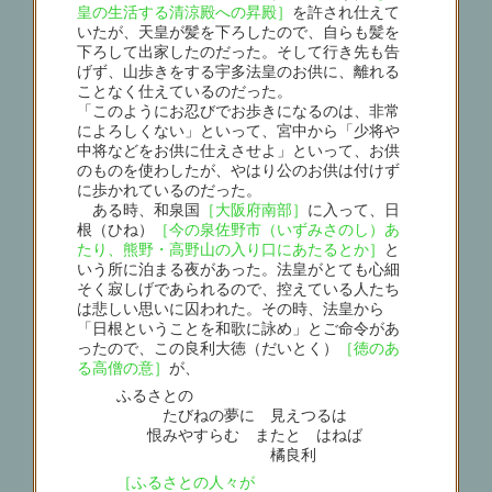
皇の生活する清涼殿への昇殿］
を許され仕えて
いたが、天皇が髪を下ろしたので、自らも髪を
下ろして出家したのだった。そして行き先も告
げず、山歩きをする宇多法皇のお供に、離れる
ことなく仕えているのだった。
「このようにお忍びでお歩きになるのは、非常
によろしくない」といって、宮中から「少将や
中将などをお供に仕えさせよ」といって、お供
のものを使わしたが、やはり公のお供は付けず
に歩かれているのだった。
ある時、和泉国
［大阪府南部］
に入って、日
根（ひね）
［今の泉佐野市（いずみさのし）あ
たり、熊野・高野山の入り口にあたるとか］
と
いう所に泊まる夜があった。法皇がとても心細
そく寂しげであられるので、控えている人たち
は悲しい思いに囚われた。その時、法皇から
「日根ということを和歌に詠め」とご命令があ
ったので、この良利大徳（だいとく）
［徳のあ
る高僧の意］
が、
ふるさとの
たびねの夢に 見えつるは
恨みやすらむ またとゝはねば
橘良利
［ふるさとの人々が