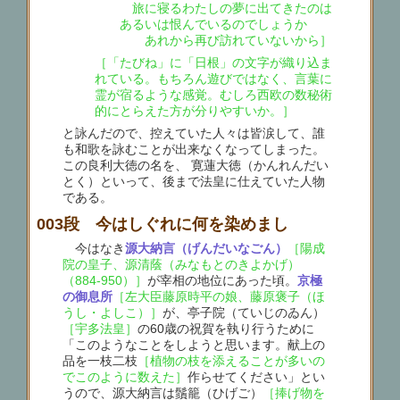
旅に寝るわたしの夢に出てきたのは
あるいは恨んでいるのでしょうか
あれから再び訪れていないから］
［「たびね」に「日根」の文字が織り込ま
れている。もちろん遊びではなく、言葉に
霊が宿るような感覚。むしろ西欧の数秘術
的にとらえた方が分りやすいか。］
と詠んだので、控えていた人々は皆涙して、誰
も和歌を詠むことが出来なくなってしまった。
この良利大徳の名を、 寛蓮大徳（かんれんだい
とく）といって、後まで法皇に仕えていた人物
である。
003段 今はしぐれに何を染めまし
今はなき
源大納言（げんだいなごん）
［陽成
院の皇子、源清蔭（みなもとのきよかげ）
（884-950）］
が宰相の地位にあった頃。
京極
の御息所
［左大臣藤原時平の娘、藤原褒子（ほ
うし・よしこ）］
が、亭子院（ていじのゐん）
［宇多法皇］
の60歳の祝賀を執り行うために
「このようなことをしようと思います。献上の
品を一枝二枝
［植物の枝を添えることが多いの
でこのように数えた］
作らせてください」とい
うので、源大納言は鬚籠（ひげご）
［捧げ物を