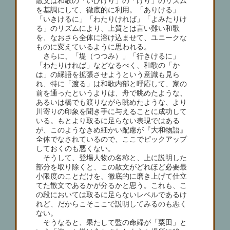
散文は和歌の「いひけり」の「けり」のリズム
を基調にして、徹底的に利用。「ありける」
「いきけるに」「わたりければ」「よみたりけ
る」のリズムにより、上質とは言い難い和歌
を、なおさら全体に溶け込ませて、ユニークな
ものに変えているように思われる。
さらに、「堤（つつみ）」「行きけるに」
「わたりければ」などなるべく、和歌の「か
は」の縁語を拡張させようという意識も見ら
れ、特に「渡る」は和歌内部と呼応して、家の
前を通ったというよりは、舟で眺めたような、
あるいは橋でも渡りながら眺めたような、より
川寄りの印象を聞き手に与えることに成功して
いる。もとより取るに足らない表現ではある
が、このようなきめ細かい配慮が『大和物語』
全体でなされているので、ここでピックアップ
しておくのも悪くない。
そうして、登場人物の名称と、上に説明した
部分を取り除くと、この散文がどれほど必要最
小限度のことだけを、徹底的に磨き上げて仕立
てた散文であるかが分るかと思う。これも、こ
の段においては取るに足らないレベルであるけ
れど、だからこそここで説明してみるのも悪く
ない。
そうなると、果たして監の命婦が「粟田」と