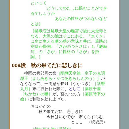
といって
どうしてわたしに恨むことができ
るでしょうか
あなたの性格がつれないなど
とは］
［嵯峨院は嵯峨天皇の離宮で後に大覚寺と
なる。大沢の池はそこにある。「水くき」
は水に生える草の茎の意味と共に、筆跡の
意味が掛詞。「さがのつらさは」も「嵯峨
院」の「さが」に性格の「さが」を掛
詞。］
009段 秋の果てだに悲しきに
桃園の兵部卿の宮
［醍醐天皇第一皇子の克明
親王（よしあきら・かつあきらしんのう）］
が
なくなって、一周忌が長月（ながつき）
［陰暦
九月］
末に行われた際に、
としこ
［藤原千兼
（ちかね）の妻］
が、宮の北の方
［藤原時平の
娘］
に和歌を差し上げた。
おほかたの
秋の果てだに 悲しきに
今日はいかでか 君くらすらむ
としこ （続後撰）