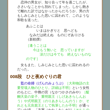
恋仲の男女が、知り合って年を過ごしたが、
ささいなことから別れてしまった。しかし飽き
て離れた訳ではなかったからだろうか、男の方
もしみじみとした思いに囚われて、このような
和歌を送った、
あふことは
いまはかぎりと 思へども
なみだは絶えぬ ものにぞありける
（新勅撰）
［逢うことは
今はもう無いと 思っていますが
涙だけは今でも 絶えないものな
のです］
女もまた、しみじみとした思いに囚われるの
だった。
008段 ひと夜めぐりの君
監の命婦（げんのみょうぶ）
［大和物語の主
要登場人物のひとり。詳細は不明］
という女性
のもとに、中務の宮（なかつかさのみや）
［醍
醐天皇の皇子、重明親王（しげあきらしんお
う）や式明親王（のりあきらしんのう）か、そ
れとも元良親王として執筆したか不明］
が通っ
ていた頃。「方塞（かたふた）がり
［そちらの