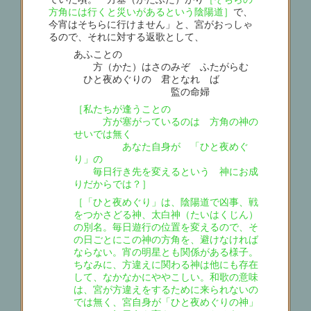
方角には行くと災いがあるという陰陽道］
で、
今宵はそちらに行けません」と、宮がおっしゃ
るので、それに対する返歌として、
あふことの
方（かた）はさのみぞ ふたがらむ
ひと夜めぐりの 君となれゝば
監の命婦
［私たちが逢うことの
方が塞がっているのは 方角の神の
せいでは無く
あなた自身が 「ひと夜めぐ
り」の
毎日行き先を変えるという 神にお成
りだからでは？］
［「ひと夜めぐり」は、陰陽道で凶事、戦
をつかさどる神、太白神（たいはくじん）
の別名。毎日遊行の位置を変えるので、そ
の日ごとにこの神の方角を、避けなければ
ならない。宵の明星とも関係がある様子。
ちなみに、方違えに関わる神は他にも存在
して、なかなかにややこしい。和歌の意味
は、宮が方違えをするために来られないの
では無く、宮自身が「ひと夜めぐりの神」