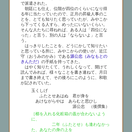
で派遣された。
朝廷にも仕え、位階が四位のくらいになり得
る年に当たっていたので、正月の昇級人事のこ
とを、とても知りたく思っていたが、みやこか
ら下ってくる人すら、めったにいないくらい。
そんな人たちに尋ねれば、ある人は「四位にな
った」と言う。別の人は「ならないよ」と言
う。
はっきりしたことを、どうにかして知りたい
と思っている所に、みやこからの使いが、近江
守（おうみのかみ）である
源公忠（みなもとの
きんただ）
の手紙を持ってきた。
はやく知りたくて、うれしくなって、開けて
読んでみれば、様々なことを書き連ねて、月日
まで書き終えて、その後ろにこのように、和歌
が記されていた。
玉くしげ
ふたとせあはぬ 君が身を
あけながらやは あらむと思ひし
源公忠 （後撰集）
［櫛を入れる化粧箱の蓋が合わないよう
に、
二年（ふたとせ）も逢わなかっ
た、あなたの身の上を