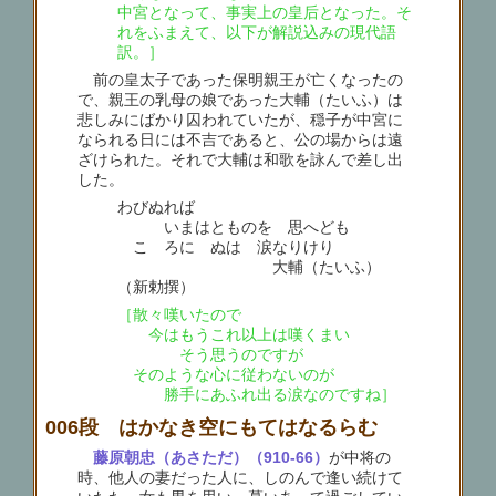
中宮となって、事実上の皇后となった。そ
れをふまえて、以下が解説込みの現代語
訳。］
前の皇太子であった保明親王が亡くなったの
で、親王の乳母の娘であった大輔（たいふ）は
悲しみにばかり囚われていたが、穏子が中宮に
なられる日には不吉であると、公の場からは遠
ざけられた。それで大輔は和歌を詠んで差し出
した。
わびぬれば
いまはとものを 思へども
こゝろにゝぬは 涙なりけり
大輔（たいふ）
（新勅撰）
［散々嘆いたので
今はもうこれ以上は嘆くまい
そう思うのですが
そのような心に従わないのが
勝手にあふれ出る涙なのですね］
006段 はかなき空にもてはなるらむ
藤原朝忠（あさただ）（910-66）
が中将の
時、他人の妻だった人に、しのんで逢い続けて