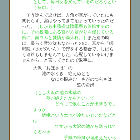
として、毎日女を変えているのだろうとい
う皮肉。］
そう詠んで返せば、方角が塞がっていたにも
関わらず、宮はやってきて泊まっていったのだ
った。
［しかも中務省は陰陽寮も管轄するの
に、その役職にある宮が方塞がりを侵している
所に、面白みと愛情が両天秤。］
また別の時
に、長らく音沙汰もなかったのに、宮から「嵯
峨院（さがのいん）で狩をする都合で、しばら
く連絡もしませんでした。心配しているいけま
せんから」と言ってきたので返事に、
大沢（おほさは）の
池の水くき 絶えぬとも
なにか恨みむ さがのつらさは
監の命婦
［もし大沢の池の水草の
茎が絶えたからといって
どうして恨むことが出来るでし
ょうか
嵯峨という土地が冷たいせいだなどと
は
ですから大沢の池から送られて
くるべき
手紙の筆跡が途絶えたから