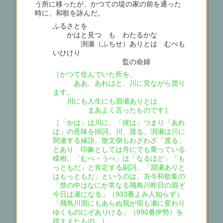
う所に移ったが、かつての堤の家の前を通った
時に、和歌を詠んだ。
ふるさとを
かはと見つゝも わたるかな
渕瀬（ふちせ）ありとは むべも
いひけり
監の命婦
［かつて住んでいた所を、
ああ、あれはと、川に見ながら渡り
ます。
川にも人生にも淵瀬ありとは
まあよく言ったものです］
［「かは」は川に、「彼は」つまり「あれ
は」の意味を掛詞。川、渡る、渕瀬は川に
関連する縁語。散文側もわざわざ「渡る」
とあり、印象としては舟にでも乗っている
様相。「むべ・うべ」は「なるほど」「も
っともだ」と肯定する副詞。「淵瀬ありと
はもっともだ」というのは、古今和歌集の
「世の中はなにか常なる飛鳥川昨日の淵ぞ
今日は瀬になる」（933番よみ人知らず）
「飛鳥川淵にもあらぬ我が宿も瀬に変わり
ゆくものにぞありける」（990番伊勢）を
踏まえたもの。］