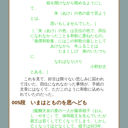
箱を開けながら眺めるようにし
て、
朱（あけ）の色の姿で見よう
とは、
思いもしませんでした。］
［「朱（あけ）の色」は五位の色で、四位
になれなかったことを和歌に委ねたもの。
「後撰和歌集」にはこの和歌の返しとして
あけながら 年ふることは
たまくしげ 身のいたづら
に
なればなりけり
小野好古
とある。］
これを見て、好古は限りない悲しみに囚われ
て泣いた。四位になれなかった事情が、手紙の
文章にはなくて、ただこのように和歌に込めら
れていたのだった。
005段 いまはとものを思へども
［醍醐天皇の妻の一人が藤原穏子（おん
し・やすこ）で、保明親王を生んでいたが
親王は若くして亡くなってしまう。しかし
亡くなってほどなくして、穏子は923年、