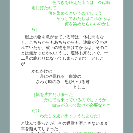
色づきを終えた山々は 今は時
雨に打たれて
何を染めるというのでしょう
そうしてわたしはこれからは
何を染めたらいいのかし
ら］
献上の物を急がせている時は、休む間もな
く、こちらからもあちらからも、連絡が交わさ
れていたが、献上の物を届けてからは、そのこ
とは無かったかのように、連絡も来ないで、十
二月の終わりになってしまったので、としこ
が、
かたかけの
舟にや乗れる 白波の
さわぐ時のみ 思ひいづる君
としこ
［帆を片方だけ張った
舟にでも乗っているのでしょうか
白波が立って助けが必要なとき
だけ
わたしを思い出すようなあなた］
と詠んで贈ったが、その返歌も寄こさないまま
年を越えてしまった。