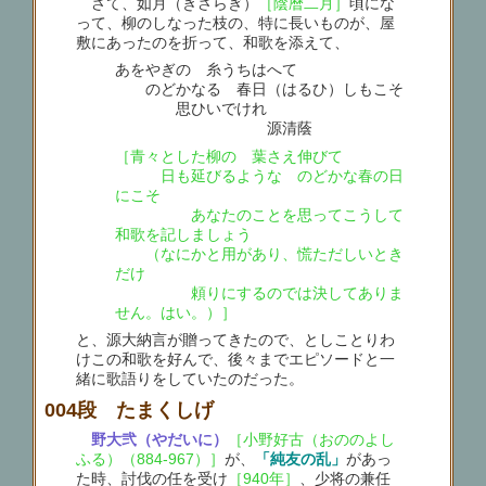
さて、如月（きさらぎ）
［陰暦二月］
頃にな
って、柳のしなった枝の、特に長いものが、屋
敷にあったのを折って、和歌を添えて、
あをやぎの 糸うちはへて
のどかなる 春日（はるひ）しもこそ
思ひいでけれ
源清蔭
［青々とした柳の 葉さえ伸びて
日も延びるような のどかな春の日
にこそ
あなたのことを思ってこうして
和歌を記しましょう
（なにかと用があり、慌ただしいとき
だけ
頼りにするのでは決してありま
せん。はい。）］
と、源大納言が贈ってきたので、としことりわ
けこの和歌を好んで、後々までエピソードと一
緒に歌語りをしていたのだった。
004段 たまくしげ
野大弐（やだいに）
［小野好古（おののよし
ふる）（884-967）］
が、
「純友の乱」
があっ
た時、討伐の任を受け
［940年］
、少将の兼任