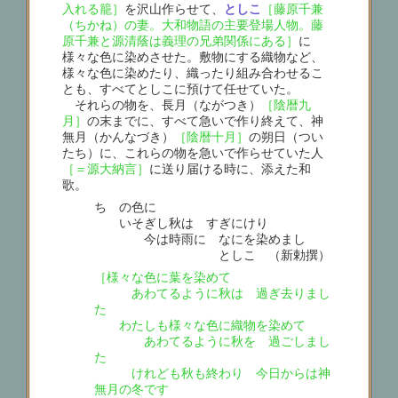
入れる籠］
を沢山作らせて、
としこ
［藤原千兼
（ちかね）の妻。大和物語の主要登場人物。藤
原千兼と源清蔭は義理の兄弟関係にある］
に
様々な色に染めさせた。敷物にする織物など、
様々な色に染めたり、織ったり組み合わせるこ
とも、すべてとしこに預けて任せていた。
それらの物を、長月（ながつき）
［陰暦九
月］
の末までに、すべて急いで作り終えて、神
無月（かんなづき）
［陰暦十月］
の朔日（つい
たち）に、これらの物を急いで作らせていた人
［＝源大納言］
に送り届ける時に、添えた和
歌。
ちゞの色に
いそぎし秋は すぎにけり
今は時雨に なにを染めまし
としこ （新勅撰）
［様々な色に葉を染めて
あわてるように秋は 過ぎ去りまし
た
わたしも様々な色に織物を染めて
あわてるように秋を 過ごしまし
た
けれども秋も終わり 今日からは神
無月の冬です