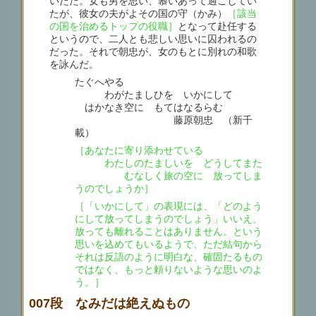
いたた。女も男を思い、慕いあって過ごしてい
たが、彼女の夫がよその国の守（かみ）
［該当
の国を治めるトップの役職］
となって赴任する
というので、二人とも悲しい思いに囚われるの
だった。それで朝忠が、女のもとに別れの和歌
を詠んだ。
たぐへやる
わがたましひを いかにして
はかなき空に もてはなるらむ
藤原朝忠 （新千
載）
［あなたに寄り添わせている
わたしのたましいを どうしてまた
むなしく旅の空に 放ってしま
うのでしょうか］
［「いかにして」の表現には、「どのよう
にして放ってしまうのでしょう」いいえ、
放っても離れることはありません。という
思いを込めてもいるようで、ただ結句から
それは反語のように明白な、確固たるもの
ではなく、もっと頼りないような思いのよ
う。］
007段 なみだは絶えぬもの