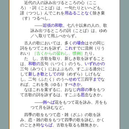
近代の人の詠み出づるところの心（ここ
ろ）・詞（ことば）は、一句たりといへども、
謹（つつし）んでこれを
用ゐることなく
除き棄
（す）つるべし。
――
近頃の和歌、
七八十以来の人の、歌
詠み出づるところの詞（ことば）は、ゆめ
／＼取りて用ふべからず。
古人の歌においては、多く
の場合
はその同じ
詞をもつてこれを詠ず。
これ
すでに流例（りう
れい）
［古くからの習わし、慣例］
たり。
たゞし、古歌を取り、新しき歌を詠ずること
は、
和歌の
五句（いつく）のうち、
いずれかの
三句（みつく）におよぶもの、すこぶる過分に
して
新しき歌としての
珍（めずら）しげもな
し。二句（ふたく）のうへ
せめて
三四字
まで
な
れば、これを免（ゆる）す
べきか
。
なほこれを案ずるに、おなじ
内容の
事をもつ
て古歌の詞を詠ずるは、すこぶる
思
念なきか。
――
例へば
花をもつて花を詠み、月をも
つて月を詠むなど。
四季の歌をもつて恋・雑（ざふ）の歌を詠
み、恋・雑の歌をもつて四季の歌を詠む。かく
のごとき時
ならば
、古歌を取るも難無きか。