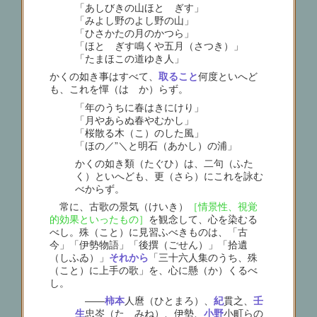
「あしびきの山ほとゝぎす」
「みよし野のよし野の山」
「ひさかたの月のかつら」
「ほとゝぎす鳴くや五月（さつき）」
「たまほこの道ゆき人」
かくの如き事はすべて、
取ること
何度といへど
も、これを憚（はゞか）らず。
「年のうちに春はきにけり」
「月やあらぬ春やむかし」
「桜散る木（こ）のした風」
「ほの／”＼と明石（あかし）の浦」
かくの如き類（たぐひ）は、二句（ふた
く）といへども、更（さら）にこれを詠む
べからず。
常に、古歌の景気（けいき）
［情景性、視覚
的効果といったもの］
を観念して、心を染むる
べし。殊（こと）に見習ふべきものは、「古
今」「伊勢物語」「後撰（ごせん）」「拾遺
（しふゐ）」
それから
「三十六人集のうち、殊
（こと）に上手の歌」を、心に懸（か）くるべ
し。
――
柿本
人麿（ひとまろ）、
紀
貫之、
壬
生
忠岑（たゞみね）、伊勢、
小野
小町らの