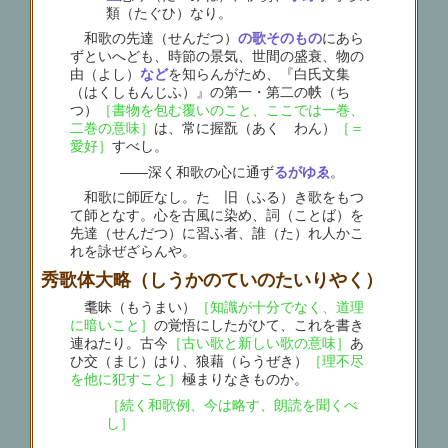
類（たぐひ）なり。
和歌の先達（せんだつ）
の歌そのもの
にあら
ずといへども、時節の景気、世間の盛衰、物の
由（よし）
など
を知らんがため、『白氏文集
（はくしもんじふ）』の第一・第二の帙（ち
つ）
［書物を包む覆いのこと、ここでは一巻、
二巻の意味］
は、常に握翫（あくゞわん）
［＝
愛好］
すべし。
――深く和歌の心に通ず
るがゆゑ
。
和歌に師匠なし。たゞ旧（ふる）き歌をもつ
て師となす。心を古風に染め、詞（ことば）を
先達（せんだつ）に習ふ者、誰（た）れ人かこ
れを詠ぜざらんや。
秀歌体大略（しうかのていのたいりやく）
耄昧（もうまい）
［知識が十分でなく、道理
に暗いこと］
の覚悟にしたがひて、これを書き
連ねたり。古今
［古い歌と新しい歌の意味］
あ
ひ交（まじ）はり、狼藉（らうぜき）
［理不尽
を他に犯すこと］
極まりなきものか。
［続く和歌例、今は略す、朗読を聞くべ
し］