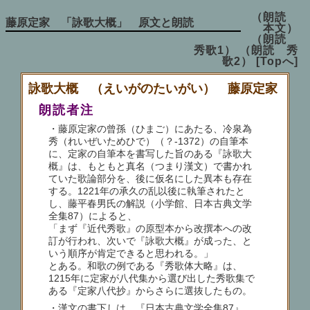
（朗読
藤原定家 「詠歌大概」 原文と朗読
本文）
（朗読
秀歌1）
（朗読 秀
歌2）
[Topへ]
詠歌大概 （えいがのたいがい） 藤原定家
朗読者注
・藤原定家の曾孫（ひまご）にあたる、冷泉為
秀（れいぜいためひで）（？-1372）の自筆本
に、定家の自筆本を書写した旨のある『詠歌大
概』は、もともと真名（つまり漢文）で書かれ
ていた歌論部分を、後に仮名にした異本も存在
する。1221年の承久の乱以後に執筆されたと
し、藤平春男氏の解説（小学館、日本古典文学
全集87）によると、
「まず『近代秀歌』の原型本から改撰本への改
訂が行われ、次いで『詠歌大概』が成った、と
いう順序が肯定できると思われる。」
とある。和歌の例である『秀歌体大略』は、
1215年に定家が八代集から選び出した秀歌集で
ある『定家八代抄』からさらに選抜したもの。
・漢文の書下しは、『日本古典文学全集87』