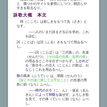
と、幾つかのサイトを参照にしつつ、朗読しや
すきを取るなり。
詠歌大概 本文
情（こころ）は新しきをもつて先（さき）と
なす。
――人のいまだ詠まざる心を求め、これ
を詠む。
詞（ことば）は旧（ふる）きをもつて用ゐるべ
し。
――詞（ことば）は『三代集』の、先達
（せんだつ）
［その道の先輩、先学の者］
の用ゐるところを出ずべからず。
しかれど
も
『新古今』の古人（こじん）の歌は、お
なじくこれを用ゐるべし。
歌の
風体（ふうてい）は、堪能（かんのう）
［深くその道に達して上手なこと］
の先達の秀
歌に効（なら）ふべし。
――
時代の
古今（こゝん）・遠近（ゑん
きん）
によって和歌
を論ぜず、よろしき歌
を見て、その体（てい）に効（なら）ふべ
し。