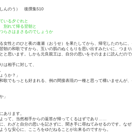
） 後撰集510
ている夕ぐれと
別れて帰る翌朝と
らさはまさるのでしょうか
る女性とのひと夜の逢瀬（おうせ）を果たしてから、帰宅したのちに、
翌朝の和歌ですから、互いの肌のぬくもりを思い出すみたいに、つまり
とと思います。しかも元良親王は、自分の思いをそのままに読んだので
りは相手に対して、
、
うか？」
和歌でもっとも好まれる、例の間接表現の一種と思って構いませんが、
か」
にあります。
よって、当然相手からの返答が帰ってくるはずであり……
に、わざと自分の思いを記さずに、聞き手に尋ねてみせるのです。なぜ
ような安心に、こころをゆだねることが出来るのですから。