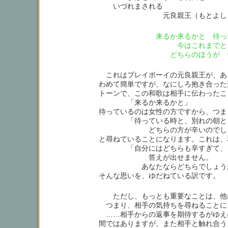
いづれまされる
元良親王（もとよししんのう
来るか来るかと 待っ
今はこれまでと 
どちらのほうが つ
これはプレイボーイの元良親王が、あ
わめて簡単ですが、なにしろ抱き合った
トーンで、この和歌は相手に伝わったこ
「来るか来るかと」
待っているのは女性の方ですから、つま
「待っている時と、別れの朝と
どちらの方が辛いのでしょ
と尋ねていることになります。これは、
「自分にはどちらも辛すぎて、
答えが出せません。
あなたならどちらでしょう
そんな思いを、ゆだねている訳です。
ただし、もっとも重要なことは、他
つまり、相手の気持ちを尋ねることに
……相手からの返事を期待するがゆえ
間ではありますが、また相手と触れ合う