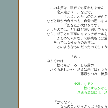
この本質は、現代でも変わりません。
恋人達がメールなどで、
「ねえ、わたしのこと好き？
などと確かめ合うのも、自分の思いをス
「あなたが大好きです」
としたのでは、どれほど深い思いであっ
なら、相手との言葉のキャッチボールを
……きわめて素朴な、間接表現には過
それでは女性からの返答は、
どのようなものだったのでしょう
「返し」
ゆふぐれは
松にもかゝる しら露の
おくるあしたや 消えは果（は）つら
藤原かつみ 後撰集5
夕暮になると
松にすらかかる 
見送る翌朝には 消
「はてな？」
なんのことやらさっぱり分から