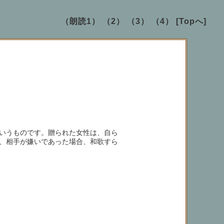
（朗読1）
（2）
（3）
（4）
[Topへ]
いうものです。贈られた女性は、自ら
、相手が嫌いであった場合、和歌すら