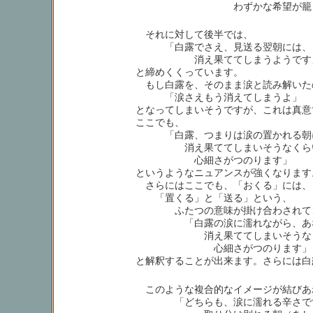
わずかな希望が籠
それに対して後半では、
「白露でさえ、見送る翌朝には、
消え果ててしまうようです
と締めくくっています。
もし白露を、そのまま涙と読み解いた
「涙さえもう消えてしまうよ」
となってしまいそうですが、これは真意
ここでも、
「白露、つまりは涙の置かれる朝
消え果ててしまいそうなくら
心細さがつのります」
というようなニュアンスが強くなります
さらにはここでも、「おくる」には、
「置くる」と「送る」という、
ふたつの意味が掛け合わされて
「白露の涙に濡れながら、あな
消え果ててしまいそうなく
心細さがつのります」
と解釈することが出来ます。さらには白
このような複合的なイメージが結びあ
「どちらも、涙に濡れる辛さで