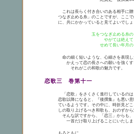
これは長らく付き合いのある相手に贈
つなぎ止める糸」のことですが、ここで
に、共にかかっていると見てよいでしょ
玉をつなぎ止める糸の
やがては絶えてしま
せめて長い年月の 
命の細く短いような、心細さを表現し
かえって恋の長さへの願いを強くす
それがこの和歌の魅力です。
恋歌三 巻第十一
「恋歌」をさくさく進行しているのは
恋歌以降になると、『後撰集』も悪い意
ているようです。その中に、時折見どこ
しの取り上げるべき和歌も、おのずから
そんな訳ですから、「恋三」からも、
一首だけ取り上げることにいたしま
もろともに