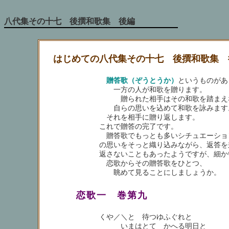
八代集その十七 後撰和歌集 後編
はじめての八代集その十七 後撰和歌集 
贈答歌（ぞうとうか）
というものがあ
一方の人が和歌を贈ります。
贈られた相手はその和歌を踏まえ
自らの思いを込めて和歌を詠みます
それを相手に贈り返します。
これで贈答の完了です。
贈答歌でもっとも多いシチュエーショ
の思いをそっと織り込みながら、返答を
返さないこともあったようですが、細か
恋歌からその贈答歌をひとつ、
眺めて見ることにしましょうか。
恋歌一 巻第九
くや／＼と 待つゆふぐれと
いまはとて かへる明日と