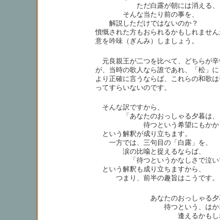
ただ白露が朝には消える、
そんな当たり前の事を、
解説しただけではないのか？
憤慨された方もおられるかもしれません
意を吟味（ぎんみ）しましょう。
元良親王が二つを比べて、どちらが辛
が、当時の歌人なら誰であれ、「松」に
より正確に言うならば、これらの和歌は
ってすらいないのです。
そんな訳ですから、
「あなたのおっしゃる夕暮は、
待つという希望にもかかり
という解釈が成り立ちます。
一方では、三句目の「白露」を、
涙の比喩と捉えるならば、
「待つというかなしさで泣いて
という解釈も成り立ちますから、
つまり、前半の趣旨はこうです。
あなたのおっしゃる夕
待つという、はかな
逢えるかもしれ