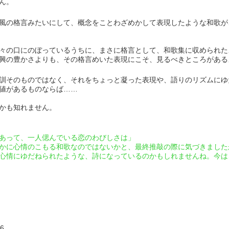
ん。
風の格言みたいにして、概念をことわざめかして表現したような和歌が
々の口にのぼっているうちに、まさに格言として、和歌集に収められた
興の豊かさよりも、その格言めいた表現にこそ、見るべきところがある
訓そのものではなく、それをちょっと凝った表現や、語りのリズムにゆ
値があるものならば……
かも知れません。
て、一人偲んでいる恋のわびしさは」
かに心情のこもる和歌なのではないかと、最終推敲の際に気づきました
心情にゆだねられたような、詩になっているのかもしれませんね。今は
6