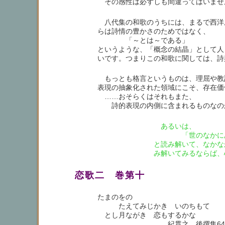
その感性は必ずしも間違ってはいませ
八代集の和歌のうちには、まるで西洋
らは詩情の豊かさのためではなく、
「～とは～である」
というような、「概念の結晶」として人
いです。つまりこの和歌に関しては、詩
もっとも格言というものは、理屈や教
表現の抽象化された領域にこそ、存在価
……おそらくはそれもまた、
詩的表現の内側に含まれるものなの
あるいは、
「世のなかにあっ
と読み解いて、なかな
み解いてみるならば、
恋歌二 巻第十
たまのをの
たえてみじかき いのちもて
とし月ながき 恋もするかな
紀貫之 後撰集64