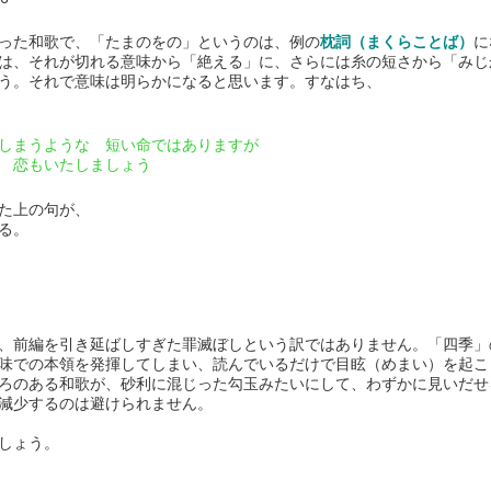
った和歌で、「たまのをの」というのは、例の
枕詞（まくらことば）
に
は、それが切れる意味から「絶える」に、さらには糸の短さから「みじ
う。それで意味は明らかになると思います。すなはち、
うような 短い命ではありますが
恋もいたしましょう
た上の句が、
る。
、前編を引き延ばしすぎた罪滅ぼしという訳ではありません。「四季」
味での本領を発揮してしまい、読んでいるだけで目眩（めまい）を起こ
ろのある和歌が、砂利に混じった勾玉みたいにして、わずかに見いだせ
減少するのは避けられません。
しょう。