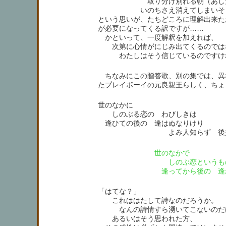
取り分け別れる朝（あした
いのちさえ消えてしまいそう
という思いが、たちどころに理解出来た
が必要になってくる訳ですが……
かといって、一度解釈を加えれば、
次第に心情がにじみ出てくるのでは
わたしはそう信じているのですけ
ちなみにこの贈答歌、別の集では、異
たプレイボーイの元良親王らしく、ちょ
世のなかに
しのぶる恋の わびしきは
逢ひての後の 逢はぬなりけり
よみ人知らず 後撰集
世のなかで
しのぶ恋というもの
逢ってから後の 逢
「はてな？」
これははたして詩なのだろうか。
なんの詩情すら湧いてこないのだ
あるいはそう思われた方、