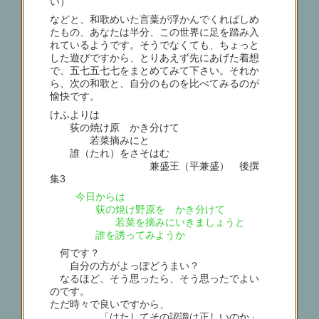
い）
などと、和歌めいた言葉が浮かんでくればしめ
たもの、あなたは半分、この世界に足を踏み入
れているようです。そうでなくても、ちょっと
した遊びですから、とりあえず先にあげた着想
で、五七五七七をまとめてみて下さい。それか
ら、次の和歌と、自分のものを比べてみるのが
愉快です。
けふよりは
荻の焼け原 かき分けて
若菜摘みにと
誰（たれ）をさそはむ
兼盛王（平兼盛） 後撰
集3
今日からは
荻の焼け野原を かき分けて
若菜を摘みにいきましょうと
誰を誘ってみようか
何です？
自分の方がよっぽどうまい？
なるほど、そう思ったら、そう思ったでよい
のです。
ただ時々で良いですから、
「はたしてその認識は正しいのか」