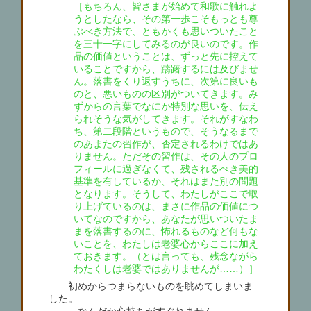
［もちろん、皆さまが始めて和歌に触れよ
うとしたなら、その第一歩こそもっとも尊
ぶべき方法で、ともかくも思いついたこと
を三十一字にしてみるのが良いのです。作
品の価値ということは、ずっと先に控えて
いることですから、躊躇するには及びませ
ん。落書をくり返すうちに、次第に良いも
のと、悪いものの区別がついてきます。み
ずからの言葉でなにか特別な思いを、伝え
られそうな気がしてきます。それがすなわ
ち、第二段階というもので、そうなるまで
のあまたの習作が、否定されるわけではあ
りません。ただその習作は、その人のプロ
フィールに過ぎなくて、残されるべき美的
基準を有しているか、それはまた別の問題
となります。そうして、わたしがここで取
り上げているのは、まさに作品の価値につ
いてなのですから、あなたが思いついたま
まを落書するのに、怖れるものなど何もな
いことを、わたしは老婆心からここに加え
ておきます。（とは言っても、残念ながら
わたくしは老婆ではありませんが……）］
初めからつまらないものを眺めてしまいま
した。