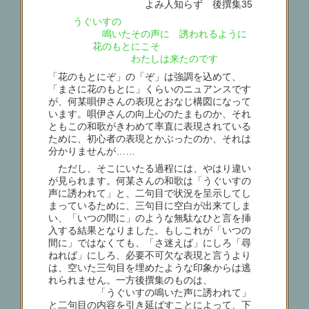
よみ人知らず 後撰集35
うぐいすの
鳴いたその声に 誘われるように
花のもとにこそ
わたしは来たのです
「花のもとにぞ」の「ぞ」は強調を込めて、
「まさに花のもとに」くらいのニュアンスです
が、何某唄伊さんの表現とおなじ構図になって
います。唄伊さんの向上心のたまものか、それ
ともこの和歌がきわめて率直に表現されている
ために、初心者の表現とかぶったのか、それは
分かりませんが……
ただし、そこにいたる過程には、やはり違い
が見られます。何某さんの和歌は「うぐいすの
声に誘われて」と、二句目で状況を呈示してし
まっているために、三句目に空白が出来てしま
い、「いつの間に」のような無駄なひと言を挿
入する結果となりました。もしこれが「いつの
間に」ではなくても、「さ迷えば」にしろ「尋
ねれば」にしろ、必要不可欠な表現と言うより
は、空いた三句目を埋めたような印象からは逃
れられません。一方後撰集のものは、
「うぐいすの鳴いた声に誘われて」
と二句目の内容を引き延ばすことによって、下