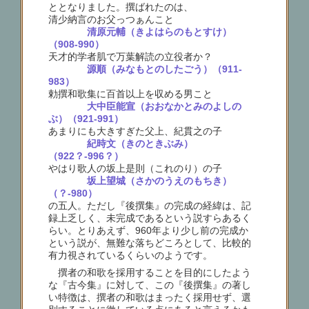
ととなりました。撰ばれたのは、
清少納言のお父っつぁんこと
清原元輔（きよはらのもとすけ）
（908-990）
天才的学者肌で万葉解読の立役者か？
源順（みなもとのしたごう）（911-
983）
勅撰和歌集に百首以上を収める男こと
大中臣能宣（おおなかとみのよしの
ぶ）（921-991）
あまりにも大きすぎた父上、紀貫之の子
紀時文（きのときぶみ）
（922？-996？）
やはり歌人の坂上是則（これのり）の子
坂上望城（さかのうえのもちき）
（？-980）
の五人。ただし『後撰集』の完成の経緯は、記
録上乏しく、未完成であるという説すらあるく
らい。とりあえず、960年より少し前の完成か
という説が、無難な落ちどころとして、比較的
有力視されているくらいのようです。
撰者の和歌を採用することを目的にしたよう
な『古今集』に対して、この『後撰集』の著し
い特徴は、撰者の和歌はまったく採用せず、選