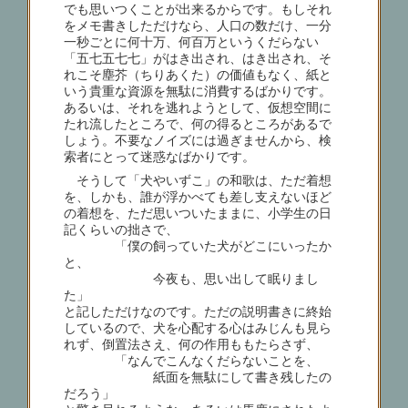
でも思いつくことが出来るからです。もしそれ
をメモ書きしただけなら、人口の数だけ、一分
一秒ごとに何十万、何百万というくだらない
「五七五七七」がはき出され、はき出され、そ
れこそ塵芥（ちりあくた）の価値もなく、紙と
いう貴重な資源を無駄に消費するばかりです。
あるいは、それを逃れようとして、仮想空間に
たれ流したところで、何の得るところがあるで
しょう。不要なノイズには過ぎませんから、検
索者にとって迷惑なばかりです。
そうして「犬やいずこ」の和歌は、ただ着想
を、しかも、誰が浮かべても差し支えないほど
の着想を、ただ思いついたままに、小学生の日
記くらいの拙さで、
「僕の飼っていた犬がどこにいったか
と、
今夜も、思い出して眠りまし
た」
と記しただけなのです。ただの説明書きに終始
しているので、犬を心配する心はみじんも見ら
れず、倒置法さえ、何の作用ももたらさず、
「なんでこんなくだらないことを、
紙面を無駄にして書き残したの
だろう」