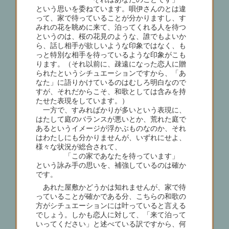
という思いを委ねています。唄伊さんのとは違
って、家で待っていることが分かりますし、す
みれの花を眺めに来て、泊ってくれる人を待つ
というのは、桜の花見のような、誰でもよいか
ら、話し相手が欲しいような印象ではなく、も
っと特別な相手を待っているような印象がこも
ります。（それ以前に、疎遠になった恋人に贈
られたというシチュエーションですから、「あ
なた」に語りかけているのはむしろ明白なので
すが、それだからこそ、和歌としては含みを持
たせた表現をしています。）
一方で、すみればかりが多いという表現に、
はたして庭のバランスが悪いとか、荒れた庭で
あるというイメージが浮かぶものなのか、それ
はわたしにも分かりませんが、いずれにせよ、
様々な状況が総合されて、
「この家であなたを待っています」
という詠み手の思いを、補強しているのは確か
です。
あれた屋敷かどうかは知れませんが、家で待
っていることが確かである分、こちらの和歌の
方がシチュエーションには叶っていると言える
でしょう。しかも恋人に対して、「来て泊って
いってください」と述べている訳ですから、何