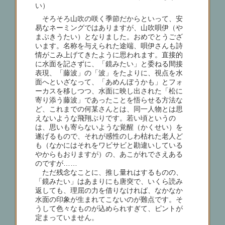
い）
そろそろ山吹の咲く季節だからといって、安
易なネーミングではありますが、山吹唄伊（や
まぶきうたい）となりました。おめでとうござ
います。名称を与えられた途端、唄伊さんも詩
情がこみ上げてきたように思われます。直接的
に水面を記さずに、「鏡みたい」と委ねる間接
表現、「藤波」の「波」をたよりに、視点を水
面へといざなって、「あめんぼうかも」とフォ
ーカスを移しつつ、水面に映し出された「松に
寄り添う藤波」であったことを悟らせる方法な
ど、これまでの何某さんとは、同一人物とは思
えないような飛翔ぶりです。若い頃というの
は、思いも寄らないような覚醒（かくせい）を
遂げるもので、それが感性のしわ枯れた老人ど
も（なかにはそれをワビサビと勘違いしている
やからもおりますが）の、あこがれでさえある
のですが……
ただ残念なことに、推し量れはするものの、
「鏡みたい」はあまりにも唐突で、いくら読み
返しても、理屈の力を借りなければ、なかなか
水面の印象が生まれてこないのが難点です。そ
うして色々なものが込められすぎて、ピントが
定まっていません。