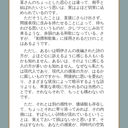
某さんのちょっとした恋心とは違って、相手と
結ばれたいという思いは、実はよほど切実に込
められているのです。
ただそうしたことは、直接にさらけ出さず、
間接表現に含みを持たせることによって、待ち
わびる思いというものが、少しづつにじみ出て
来るような、余韻のある和歌になっている。さ
すが、『勅撰和歌集』に採用されるだけのこと
はあるようです。
ただし、あるいは唄伊さんの改編された詩の
方が、よほど心に訴えるように感じる人もいる
かも知れません。あるいは、そのように感じる
人の方が多いかも知れません。なぜなら私たち
は現代人であり、現代人の感覚の方が、はるか
に親しいものですから、間接的に思いを委ねた
り、さまざまな状況によって暗示するような語
りよりも、率直な表現に引かれるのは当然のこ
とです。それならそれで、ちっとも構わないの
です。
ただ、それとは別の感性や、価値観も存在し
て、ちょっとそれに寄り添ってみれば、その内
側には、すばらしい詩情が流れているというこ
とは、覚えておいて損はないかと思います。そ
れはすなわち、あなたの感覚が、同時代の空気