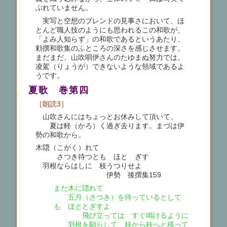
ぶれていません。
実写と空想のブレンドの見事さにおいて、ほ
とんど職人技のようにも思われるこの和歌が、
「よみ人知らず」の和歌であるというあたり、
勅撰和歌集のふところの深さを感じさせます。
まだまだ、山吹唄伊さんのたゆまぬ努力では、
凌駕（りょうが）できないような領域であるよ
うです。
夏歌 巻第四
［朗読3］
山吹さんにはちょっとお休みして頂いて、
夏は軽（かろ）く過ぎ去ります。まづは伊
勢の和歌から。
木隠（こがく）れて
さつき待つとも ほとゝぎす
羽根ならはしに 枝うつりせよ
伊勢 後撰集159
まだ木に隠れて
五月（さつき）を待っているとして
も ほととぎすよ
飛び立っては すぐ鳴けるように
羽根を馴らして 枝から枝へと移って