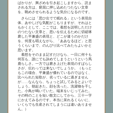
ばかりが、興ざめを引き起こしますから、読ま
される方は、窮屈に押し込めたつたない文章
を、眺めさせられるような気分になるのです。
さらには「思ひ出でて眠れる」という表現自
体、あやしげな気配がこもりますが、それはと
もかくとして、ここでは、着想を説明しただけ
のつたない文章と、思いを伝えるために切磋琢
磨した平兼盛の表現と、どこが違うのかだけ
を、何度も唱えながら、「ああなるほど」と思
うくらいまで、のんびり比べてみたらよいかと
思います。
着想をそのまま記すだけなら、一日に何十も
何百も、誰にでも詠めてしまうというという馬
鹿らしさ。一方では磨き上げた表現のすばらし
さが、伝わっては来ないでしょうか。（もっと
もこの場合、平兼盛が優れているのではなく、
比べられた短歌が、劣っているに過ぎません
が……なんなら、ちょっと試してみるとよいで
しょう。朝起きた。顔を洗った。洗濯物を干し
た。小鳥が鳴いていた。端末をいじってみた。
その時のことを短い散文にしてから、三十一字
にかえてみるのです。本当に呆れるくらいに、
いくらでも生産されてしまうには違いありませ
ん。）