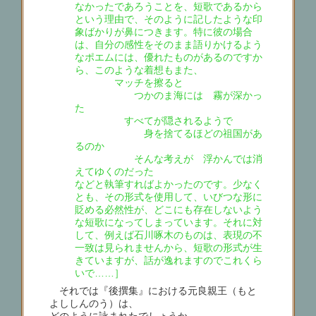
なかったであろうことを、短歌であるから
という理由で、そのように記したような印
象ばかりが鼻につきます。特に彼の場合
は、自分の感性をそのまま語りかけるよう
なポエムには、優れたものがあるのですか
ら、このような着想もまた、
マッチを擦ると
つかのま海には 霧が深かっ
た
すべてが隠されるようで
身を捨てるほどの祖国があ
るのか
そんな考えが 浮かんでは消
えてゆくのだった
などと執筆すればよかったのです。少なく
とも、その形式を使用して、いびつな形に
貶める必然性が、どこにも存在しないよう
な短歌になってしまっています。それに対
して、例えば石川啄木のものは、表現の不
一致は見られませんから、短歌の形式が生
きていますが、話が逸れますのでこれくら
いで……］
それでは『後撰集』における元良親王（もと
よししんのう）は、
どのように詠まれたでしょうか。