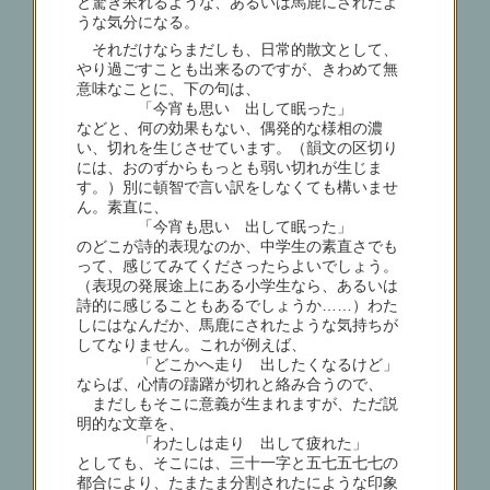
と驚き呆れるような、あるいは馬鹿にされたよ
うな気分になる。
それだけならまだしも、日常的散文として、
やり過ごすことも出来るのですが、きわめて無
意味なことに、下の句は、
「今宵も思い 出して眠った」
などと、何の効果もない、偶発的な様相の濃
い、切れを生じさせています。（韻文の区切り
には、おのずからもっとも弱い切れが生じま
す。）別に頓智で言い訳をしなくても構いませ
ん。素直に、
「今宵も思い 出して眠った」
のどこが詩的表現なのか、中学生の素直さでも
って、感じてみてくださったらよいでしょう。
（表現の発展途上にある小学生なら、あるいは
詩的に感じることもあるでしょうか……）わた
しにはなんだか、馬鹿にされたような気持ちが
してなりません。これが例えば、
「どこかへ走り 出したくなるけど」
ならば、心情の躊躇が切れと絡み合うので、
まだしもそこに意義が生まれますが、ただ説
明的な文章を、
「わたしは走り 出して疲れた」
としても、そこには、三十一字と五七五七七の
都合により、たまたま分割されたにような印象