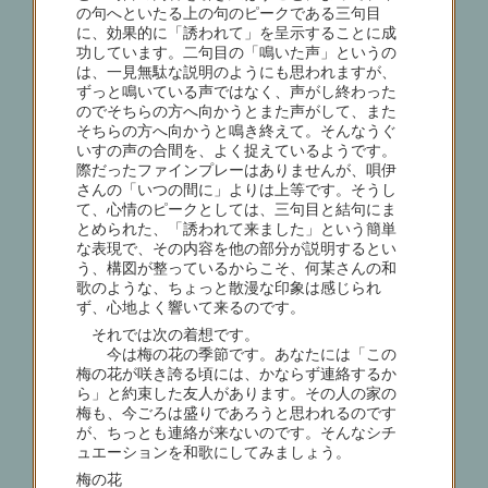
の句へといたる上の句のピークである三句目
に、効果的に「誘われて」を呈示することに成
功しています。二句目の「鳴いた声」というの
は、一見無駄な説明のようにも思われますが、
ずっと鳴いている声ではなく、声がし終わった
のでそちらの方へ向かうとまた声がして、また
そちらの方へ向かうと鳴き終えて。そんなうぐ
いすの声の合間を、よく捉えているようです。
際だったファインプレーはありませんが、唄伊
さんの「いつの間に」よりは上等です。そうし
て、心情のピークとしては、三句目と結句にま
とめられた、「誘われて来ました」という簡単
な表現で、その内容を他の部分が説明するとい
う、構図が整っているからこそ、何某さんの和
歌のような、ちょっと散漫な印象は感じられ
ず、心地よく響いて来るのです。
それでは次の着想です。
今は梅の花の季節です。あなたには「この
梅の花が咲き誇る頃には、かならず連絡するか
ら」と約束した友人があります。その人の家の
梅も、今ごろは盛りであろうと思われるのです
が、ちっとも連絡が来ないのです。そんなシチ
ュエーションを和歌にしてみましょう。
梅の花