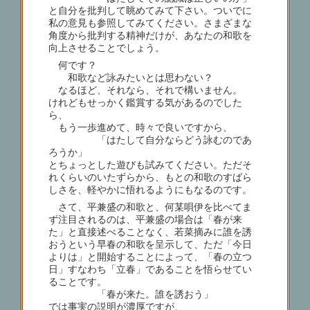
と自分を批判して眺めてみて下さい。ついでに
私の意見も参照してみてください。さまざまな
角度から批判する精神だけが、あなたの和歌を
向上させることでしょう。
何です？
和歌など詠みたいとは思わない？
なるほど、それなら、それで構いません。
けれどもせっかく鑑賞する気があるのでした
ら、
もう一歩進めて、時々で良いですから、
「はたして自分ならどう詠むのであ
ろうか」
とちょっとした遊びも試みてください。ただそ
れくらいのいたずらから、もとの和歌のすばら
しさを、軽やかに悟れるようにもなるのです。
さて、平兼盛の和歌と、何某唄伊を比べてま
ず注目されるのは、平兼盛の場合は「春が来
た」と直接述べることなく、若菜摘みに誰を誘
おうという早春の和歌を呈示して、ただ「今日
よりは」と開始することによって、「春の立つ
日」すなわち「立春」であることを悟らせてい
ることです。
「春が来た。誰を誘おう」
では事実の説明が濃厚ですが、