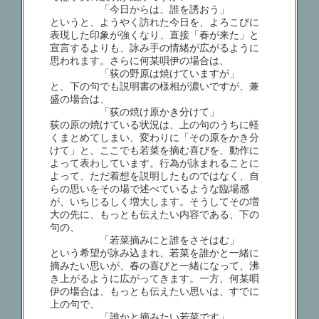
「今日からは、誰を誘おう」
というと、ようやく訪れた今日を、よろこびに
表現した印象が強くなり、直接「春が来た」と
宣言するよりも、詠み手の情緒が広がるように
思われます。さらに何某唄伊の場合は、
「荻の野原は焼けていますが」
と、下の句でも説明書の様相が濃いですが、兼
盛の場合は、
「荻の焼け原かき分けて」
荻の原の焼けている状況は、上の句のうちに軽
くまとめてしまい、変わりに「その原をかき分
けて」と、ここでも若菜を摘む喜びを、動作に
よって表わしています。行為が詠まれることに
よって、ただ着想を説明したものではなく、自
らの思いをその場で述べているような臨場感
が、いちじるしく増大します。そうしてその増
大の先に、もっとも伝えたい内容である、下の
句の、
「若菜摘みにと誰をさそはむ」
という希望が詠み込まれ、若菜を誰かと一緒に
摘みたい思いが、春の喜びと一緒になって、沸
き上がるように広がってきます。一方、何某唄
伊の場合は、もっとも伝えたい思いは、すでに
上の句で、
「誰かと摘みたい若菜です」