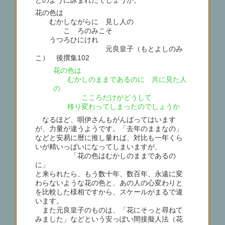
花の色は
むかしながらに 見し人の
こゝろのみこそ
うつろひにけれ
元良皇子（もとよしのみ
こ） 後撰集102
花の色は
むかしのままであるのに 共に見た人
の
こころだけがどうして
移り変わってしまったのでしょうか
なるほど、唄伊さんもがんばってはいます
が、力量が違うようです。「去年のままなの」
などと安易に暦に推し量れば、対比も一年くら
いが精いっぱいになってしまいますが、
「花の色はむかしのままであるの
に」
と来られたら、もう数十年、数百年、永遠に変
わらないような花の色と、あの人の心変わりと
を比較した様相ですから、スケールがまるで違
います。
また元良皇子のものは、「花にそっと尋ねて
みました」などという安っぽい間接擬人法（花