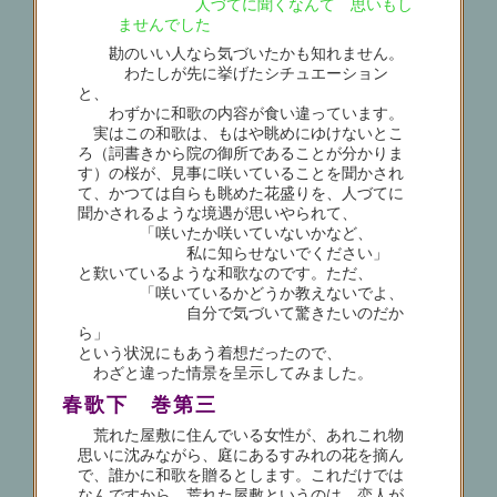
人づてに聞くなんて 思いもし
ませんでした
勘のいい人なら気づいたかも知れません。
わたしが先に挙げたシチュエーション
と、
わずかに和歌の内容が食い違っています。
実はこの和歌は、もはや眺めにゆけないとこ
ろ（詞書きから院の御所であることが分かりま
す）の桜が、見事に咲いていることを聞かされ
て、かつては自らも眺めた花盛りを、人づてに
聞かされるような境遇が思いやられて、
「咲いたか咲いていないかなど、
私に知らせないでください」
と歎いているような和歌なのです。ただ、
「咲いているかどうか教えないでよ、
自分で気づいて驚きたいのだか
ら」
という状況にもあう着想だったので、
わざと違った情景を呈示してみました。
春歌下 巻第三
荒れた屋敷に住んでいる女性が、あれこれ物
思いに沈みながら、庭にあるすみれの花を摘ん
で、誰かに和歌を贈るとします。これだけでは
なんですから、荒れた屋敷というのは、恋人が