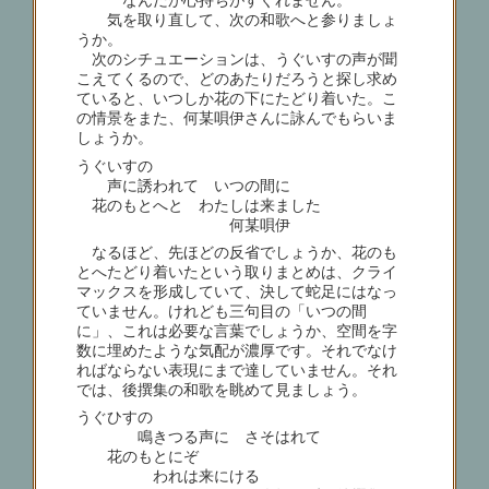
なんだか心持ちがすぐれません。
気を取り直して、次の和歌へと参りましょ
うか。
次のシチュエーションは、うぐいすの声が聞
こえてくるので、どのあたりだろうと探し求め
ていると、いつしか花の下にたどり着いた。こ
の情景をまた、何某唄伊さんに詠んでもらいま
しょうか。
うぐいすの
声に誘われて いつの間に
花のもとへと わたしは来ました
何某唄伊
なるほど、先ほどの反省でしょうか、花のも
とへたどり着いたという取りまとめは、クライ
マックスを形成していて、決して蛇足にはなっ
ていません。けれども三句目の「いつの間
に」、これは必要な言葉でしょうか、空間を字
数に埋めたような気配が濃厚です。それでなけ
ればならない表現にまで達していません。それ
では、後撰集の和歌を眺めて見ましょう。
うぐひすの
鳴きつる声に さそはれて
花のもとにぞ
われは来にける