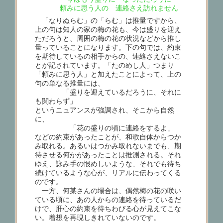
頼みに思う人の 連絡さえ訪れません
「なりぬらむ」の「らむ」は推量ですから、
上の句は知人の家の梅の花も、今は盛りを迎え
ただろうと、周囲の梅の花の状況などから推し
量っていることになります。下の句では、約束
を期待しているの相手からの、連絡さえないこ
とが記されています。「たのめし人」つまり
「頼みに思う人」と加えたことによって、上の
句の単なる推量には、
「盛りを迎えているだろうに、それに
も関わらず」
というニュアンスが強調され、そこから自然
に、
「花の盛りの頃に連絡をするよ」
などの約束があったことが、和歌自体からつか
み取れる。あるいはつかみ取れないまでも、期
待させる何かがあったことは推測される。それ
ゆえ、詠み手の恨めしいような、それでも待ち
続けているような心が、リアルに伝わってくる
のです。
一方、何某さんの場合は、偶然梅の花の咲い
ている頃に、あの人からの連絡を待っているだ
けで、肝心の約束を待ちわびる心が見えてこな
い。着想を再現しきれていないのです。