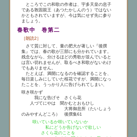
ところでこの和歌の作者は、宇多天皇の息子
である敦固親王（あつたかしんのう）ではない
かともされていますが、今は気にせず先に参り
ましょう。
春歌中 巻第二
［朗読2］
さて質に対して、量の肥大が著しい『後撰
集』では、春の歌が三部にも分かれています。
残念ながら、分けるほどの秀歌が並んでいると
は言い切れませんが、取るべき和歌がないわけ
でもありません。
たとえば、満開になるのを確認することを、
毎日楽しみにしていた桜花ですが、満開になっ
たことを、うっかり人に告げられてしまい、
咲き咲かず
我にな告げそ さくら花
人づてにやは 聞かむとおもひし
大将御息所（たいしょう
のみやすんどころ） 後撰集61
咲いているか咲いていないか
私にどうか告げないで欲しい
さくら花のことを