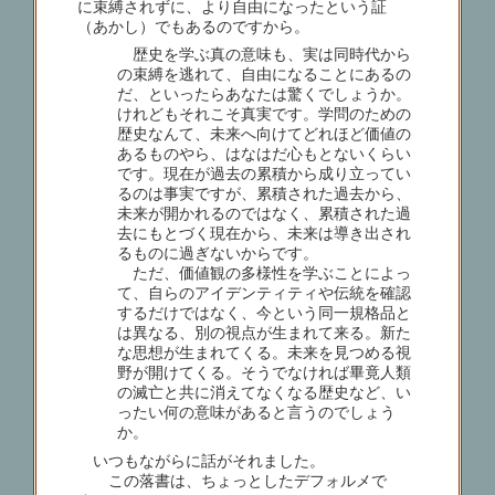
に束縛されずに、より自由になったという証
（あかし）でもあるのですから。
歴史を学ぶ真の意味も、実は同時代から
の束縛を逃れて、自由になることにあるの
だ、といったらあなたは驚くでしょうか。
けれどもそれこそ真実です。学問のための
歴史なんて、未来へ向けてどれほど価値の
あるものやら、はなはだ心もとないくらい
です。現在が過去の累積から成り立ってい
るのは事実ですが、累積された過去から、
未来が開かれるのではなく、累積された過
去にもとづく現在から、未来は導き出され
るものに過ぎないからです。
ただ、価値観の多様性を学ぶことによっ
て、自らのアイデンティティや伝統を確認
するだけではなく、今という同一規格品と
は異なる、別の視点が生まれて来る。新た
な思想が生まれてくる。未来を見つめる視
野が開けてくる。そうでなければ畢竟人類
の滅亡と共に消えてなくなる歴史など、い
ったい何の意味があると言うのでしょう
か。
いつもながらに話がそれました。
この落書は、ちょっとしたデフォルメで