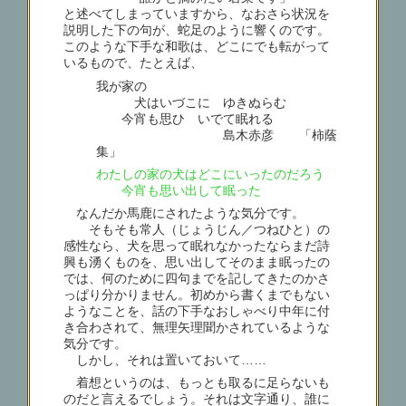
と述べてしまっていますから、なおさら状況を
説明した下の句が、蛇足のように響くのです。
このような下手な和歌は、どこにでも転がって
いるもので、たとえば、
我が家の
犬はいづこに ゆきぬらむ
今宵も思ひ いでて眠れる
島木赤彦 「柿蔭
集」
わたしの家の犬はどこにいったのだろう
今宵も思い出して眠った
なんだか馬鹿にされたような気分です。
そもそも常人（じょうじん／つねひと）の
感性なら、犬を思って眠れなかったならまだ詩
興も湧くものを、思い出してそのまま眠ったの
では、何のために四句までを記してきたのかさ
っぱり分かりません。初めから書くまでもない
ようなことを、話の下手なおしゃべり中年に付
き合わされて、無理矢理聞かされているような
気分です。
しかし、それは置いておいて……
着想というのは、もっとも取るに足らないも
のだと言えるでしょう。それは文字通り、誰に