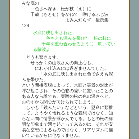
みな底の
色さへ深き 松が枝（え）に
千歳（ちとせ）をかねて 咲けるふじ波
よみ人知らず 後撰集
124
水底に映し出された
色さえも深みを帯びた 松の枝に
千年を重ね合わせるように 咲いてい
る藤波よ
どうも驚きます。
せっかくの山吹さんの向上心も、
にわか仕込みには過ぎませんでした。
「水の底に映し出された色でさえも深
みを帯びた」
という間接表現によって、水面と実景の対比が
呼び起こされ、その色彩の違いに驚いたことの
ある人なら誰でも、実際の松の色の深さへと、
おのずから関心が向けられてしまう。
しかも「鏡みたい」などという、懸命に類推
して、ようやく悟れるような着想ではなく、知
らない間に情景が浮かんでくる。もとの松の鮮
明な印象まで湧き起こって来るのは、それが安
易な空想によるものではなく、リアリズムに描
いているからに他なりません。