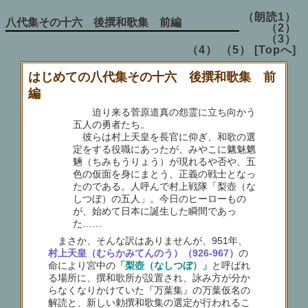
（朗読1）
八代集その十六 後撰和歌集 前編
（2）
（3）
（4）
（5）
[Topへ]
はじめての八代集その十六 後撰和歌集 前
編
迫り来る菅原道真の怨霊に立ち向かう
五人の勇者たち。
彼らは村上天皇を長官に仰ぎ、和歌の選
定をする役職にあったが、みやこに魑魅魍
魎（ちみもうりょう）が現れるや否や、五
色の仮面を身にまとう、正義の戦士となっ
たのである。人呼んで村上戦隊「梨壺（な
しつぼ）の五人」。今日のヒーローもの
が、始めて日本に誕生した瞬間であっ
た……
まさか、そんな訳はありませんが、951年、
村上天皇（むらかみてんのう）（926-967）
の
命により宮中の
「梨壺（なしつぼ）」
と呼ばれ
る場所に、撰和歌所が設置され、詠み方が分か
らなくなりかけていた『万葉集』の万葉仮名の
解読と、新しい勅撰和歌集の選定が行われるこ