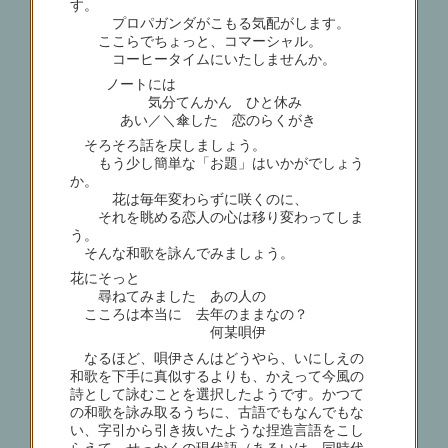
す。
プロパガンダがこもる気配がします。
ここらでちょっと、コマーシャル。
コーヒータイムにいたしませんか。
ノートには
気分てんかん ひと休み
あい／＼傘した 恋のらくがき
そろそろ話を戻しましょう。
もう少し簡単な「お題」はいかがでしょう
か。
花は毎年変わらずに咲くのに、
それを眺める恋人の心は移り変わってしま
う。
そんな和歌を詠んでみましょう。
花にそっと
尋ねてみました あの人の
こころは本当に 去年のままなの？
何某唄伊
なるほど、唄伊さんはどうやら、いにしえの
和歌を下手に真似するよりも、かえって今風の
詩として詠むことを選択したようです。かつて
の和歌を詠み取るうちに、古語でもなんでもな
い、字引から引き抜いたような捏造言語をこし
らえて、せっかくの現代語（あるいは、同時代