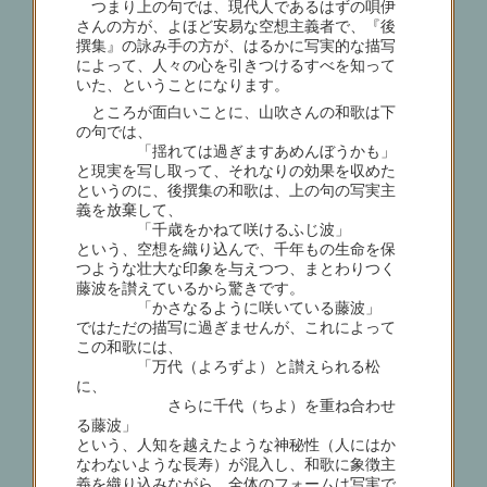
つまり上の句では、現代人であるはずの唄伊
さんの方が、よほど安易な空想主義者で、『後
撰集』の詠み手の方が、はるかに写実的な描写
によって、人々の心を引きつけるすべを知って
いた、ということになります。
ところが面白いことに、山吹さんの和歌は下
の句では、
「揺れては過ぎますあめんぼうかも」
と現実を写し取って、それなりの効果を収めた
というのに、後撰集の和歌は、上の句の写実主
義を放棄して、
「千歳をかねて咲けるふじ波」
という、空想を織り込んで、千年もの生命を保
つような壮大な印象を与えつつ、まとわりつく
藤波を讃えているから驚きです。
「かさなるように咲いている藤波」
ではただの描写に過ぎませんが、これによって
この和歌には、
「万代（よろずよ）と讃えられる松
に、
さらに千代（ちよ）を重ね合わせ
る藤波」
という、人知を越えたような神秘性（人にはか
なわないような長寿）が混入し、和歌に象徴主
義を織り込みながら、全体のフォームは写実で