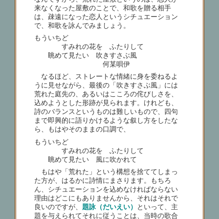
来なくなった屋敷のことで、和歌を贈る相手
は、疎遠になった恋人というシチュエーション
で、和歌を詠んでみましょう。
もういちど
すみれの花を ふたりして
眺めて見たい 吹きすさぶ風
何某唄伊
なるほど、ストレートな情緒に身を委ねるよ
うに見せながら、最後の「吹きすさぶ風」には
荒れた庭先の、あるいはこころの侘びしさを、
込めようとした形跡が見られます。けれども、
詩のバランスというものは難しいもので、四句
まで即興的に語りかけるような叙し方をしたな
ら、もはやそのままの口調で、
もういちど
すみれの花を ふたりして
眺めて見たい 風に吹かれて
もはや「荒れた」という構想を捨ててしまっ
た方が、はるかに詩情にまさります。もちろ
ん、シチュエーションを込めなければならない
理由はどこにもありませんから、それはそれで
良いのですが、
題詠（だいえい）
といって、主
題を与えられてそれに従うことは、当時の歌合