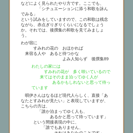
などによく見られたやり方です。ここでも、
「シチュエーションに添う和歌を詠ん
でみる」
という試みをしていますので、この和歌は残念
ながら、赤点ぎりぎりくらいになるでしょう
か。それでは、後撰集の和歌を見てみましょ
う。
わが宿に
すみれの花の おほかれば
来宿る人や あると待つかな
よみ人知らず 後撰集89
わたしの家には
すみれの花が 多く咲いているので
来てはそのまま泊ってゆく人が
あるかもしれないと思って待っ
ています
唄伊さんはなるほど現代人らしく、直接「あ
なたとすみれが見たい」と表現していますが、
こちらの方は、
「誰か泊まってゆく人も、
あるかと思って待っています」
という間接表現の中に、
「誰でもありません、
それはあなたのことです」