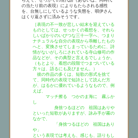
の当たり前の表現）によりもたらされる感性
を、台無しにしているような失態を、唄伊さん
はくり返さずに済みそうです。
［表現の不一致が悲しい結末を迎えている
ものとしては、せっかくの着想を、それら
しいばかりのいびつな三十一字へ、つまり
ナチュラルな自分の表現から乖離したもの
へと、変換させてしまっているために、詩
情がないがしろにされている寺山修司の作
品などが、その典型と言えるでしょうか。
（もとより、着想の段階でつまづいている
方々は、語るにも及びません。）
彼の作品の多くは、短歌の形式を捨て
て、同時代の表現で短詩として読んだ方
が、はるかに優れているようなもので、例
えば、
マッチ擦る つかのま海に 霧ふか
し
身捨つるほどの 祖国はありや
といった短歌がありますが、詠み手が霧の
なかで、
「身捨つるほどの 祖国はあり
や」
という表現では考えも、感じも、語りもし