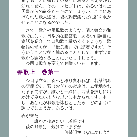
別することに徹している点にあると言えるかも
知れません。そのコンセプトは、あるいは村上
天皇からの命令だったのでしょうか。ここにあ
げられた歌人達は、後の勅撰集などに顔を覗か
せることになるのでした。
さて、歌合や屏風歌のような、晴れ舞台の和
歌ではなく、日常的な贈答歌、あるいは詞書に
逸話を紹介しては和歌で締めくくるような、歌
物語の傾向が、『後撰集』では顕著ですが、そ
ういうことは後々眺めることとして、まずは春
歌から開始することにいたしましょう。
今回は趣向を変えてお贈りいたします。
春歌上 巻第一
今日は立春。春へと移り変われば、若菜詰み
の季節です。荻（おぎ）の野原は、去年焼かれ
たままですが、誰かと一緒に、若菜を捜しに出
かけてみたいような思いにもかられます。も
し、あなたが和歌を詠むとしたら、どのように
詠むでしょうか。あるいは、
春が来た
誰かと摘みたい 若菜です
荻の野原は 焼けていますが
何某唄伊（なにがしうた