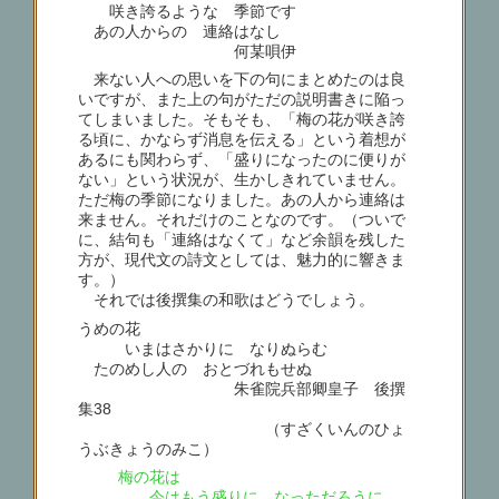
咲き誇るような 季節です
あの人からの 連絡はなし
何某唄伊
来ない人への思いを下の句にまとめたのは良
いですが、また上の句がただの説明書きに陥っ
てしまいました。そもそも、「梅の花が咲き誇
る頃に、かならず消息を伝える」という着想が
あるにも関わらず、「盛りになったのに便りが
ない」という状況が、生かしきれていません。
ただ梅の季節になりました。あの人から連絡は
来ません。それだけのことなのです。（ついで
に、結句も「連絡はなくて」など余韻を残した
方が、現代文の詩文としては、魅力的に響きま
す。）
それでは後撰集の和歌はどうでしょう。
うめの花
いまはさかりに なりぬらむ
たのめし人の おとづれもせぬ
朱雀院兵部卿皇子 後撰
集38
（すざくいんのひょ
うぶきょうのみこ）
梅の花は
今はもう盛りに なっただろうに