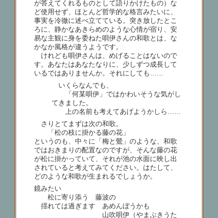
が答えてくれるものとして語りかけたもの）な
ど使用せず、ほとんど哲学的な格言みたいに、
事実を冷徹に述べ立てている。突き放したとこ
ろに、静かなあきらめのような心情が宿り、安
易な主観に身を委ねた唄伊さんの和歌とは、な
かなか風格が違うようです。
けれども唄伊さんは、めげることはないので
す。あなたはあなたなりに、少しずつ成長して
いるではありませんか。それにしても……
いくらなんでも、
「何某唄伊」ではかわいそうな気がし
てきました。
上の名前も考えてあげようかしら……
さりとてまずは次の和歌。
「松の枝に掛かる藤の花」
というのも、中々に「梅と鶯」のような、和歌
ではおきまりの配置なのですが、そんな藤の花
が松に掛かっていて、それが池の水面に映し出
されていると考えてみてください。はたして、
どのような和歌が生まれるでしょうか。
鏡みたい
松に寄り添う 藤波の
揺れては過ぎます あめんぼうかも
山吹唄伊（やまぶきうた