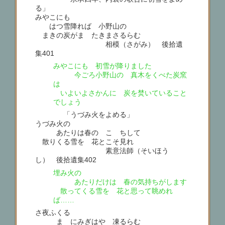
る」
みやこにも
はつ雪降れば 小野山の
まきの炭がま たきまさるらむ
相模（さがみ） 後拾遺
集401
みやこにも 初雪が降りました
今ごろ小野山の 真木をくべた炭窯
は
いよいよさかんに 炭を焚いていること
でしょう
「うづみ火をよめる」
うづみ火の
あたりは春の こゝちして
散りくる雪を 花とこそ見れ
素意法師（そいほう
し） 後拾遺集402
埋み火の
あたりだけは 春の気持ちがします
散ってくる雪を 花と思って眺めれ
ば……
さ夜ふくる
まゝにみぎはや 凍るらむ