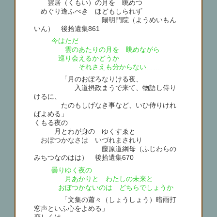
雲居（くもい）の月を 眺めつゝ
めぐり逢ふべき ほどもしられず
陽明門院（ようめいもん
いん） 後拾遺集861
今はただ
雲のあたりの月を 眺めながら
巡り会えるかどうか
それさえも分からない……
「月のおぼろなりける夜、
入道摂政まうで来て、物語し侍り
けるに、
たのもしげなき事など、いひ侍りけれ
ばよめる」
くもる夜の
月とわが身の ゆくすゑと
おぼつかなさは いづれまされり
藤原道綱母（ふじわらの
みちつなのはは） 後拾遺集670
曇りゆく夜の
月あかりと わたしの未来と
おぼつかないのは どちらでしょうか
「文集の蕭々（しょうしょう）暗雨打
窓声といふ心をよめる」
恋しくは