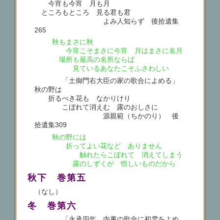
今宵も今宵 月も月
ところもところ 見る君も君
よみ人知らず 後拾遺集
265
秋もまさに秋
今宵こそまさに今宵 月はまさに名月
場所も最高の名所ならば
見ているあなたこそふさわしい
「土御門右大臣の家の歌合によめる」
秋の野は
折るべき花も なかりけり
こぼれて消えむ 露のおしさに
源親範（ちかのり） 後
拾遺集309
秋の野には
折ってよい花など ありません
触れたらこぼれて 消えてしまう
露のしずくが 惜しいものだから
秋下 巻第五
（なし）
冬 巻第六
「永承四年、内裏の歌合に初雪をよめ