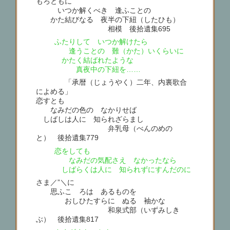
もろともに
いつか解くべき 逢ふことの
かた結びなる 夜半の下紐（したひも）
相模 後拾遺集695
ふたりして いつか解けたら
逢うことの 難（かた）いくらいに
かたく結ばれたような
真夜中の下紐を……
「承暦（じょうやく）二年、内裏歌合
によめる」
恋すとも
なみだの色の なかりせば
しばしは人に 知られざらまし
弁乳母（べんのめの
と） 後拾遺集779
恋をしても
なみだの気配さえ なかったなら
しばらくは人に 知られずにすんだのに
さま／”＼に
思ふこゝろは あるものを
おしひたすらに ぬるゝ袖かな
和泉式部（いずみしき
ぶ） 後拾遺集817