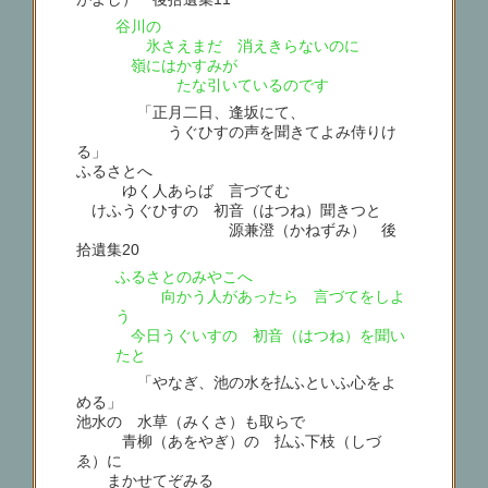
谷川の
氷さえまだ 消えきらないのに
嶺にはかすみが
たな引いているのです
「正月二日、逢坂にて、
うぐひすの声を聞きてよみ侍りけ
る」
ふるさとへ
ゆく人あらば 言づてむ
けふうぐひすの 初音（はつね）聞きつと
源兼澄（かねずみ） 後
拾遺集20
ふるさとのみやこへ
向かう人があったら 言づてをしよ
う
今日うぐいすの 初音（はつね）を聞い
たと
「やなぎ、池の水を払ふといふ心をよ
める」
池水の 水草（みくさ）も取らで
青柳（あをやぎ）の 払ふ下枝（しづ
ゑ）に
まかせてぞみる