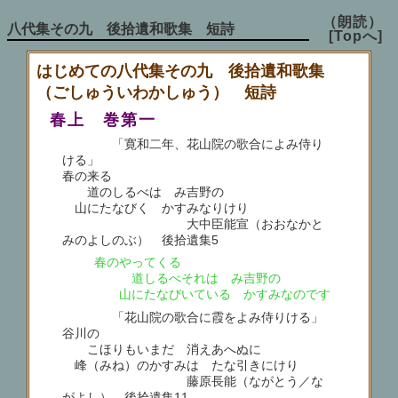
（朗読）
八代集その九 後拾遺和歌集 短詩
[Topへ]
はじめての八代集その九 後拾遺和歌集
（ごしゅういわかしゅう） 短詩
春上 巻第一
「寛和二年、花山院の歌合によみ侍り
ける」
春の来る
道のしるべは み吉野の
山にたなびく かすみなりけり
大中臣能宣（おおなかと
みのよしのぶ） 後拾遺集5
春のやってくる
道しるべそれは み吉野の
山にたなびいている かすみなのです
「花山院の歌合に霞をよみ侍りける」
谷川の
こほりもいまだ 消えあへぬに
峰（みね）のかすみは たな引きにけり
藤原長能（ながとう／な
がよし） 後拾遺集11