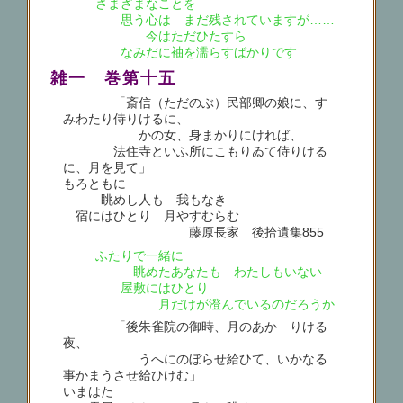
さまざまなことを
思う心は まだ残されていますが……
今はただひたすら
なみだに袖を濡らすばかりです
雑一 巻第十五
「斎信（ただのぶ）民部卿の娘に、す
みわたり侍りけるに、
かの女、身まかりにければ、
法住寺といふ所にこもりゐて侍りける
に、月を見て」
もろともに
眺めし人も 我もなき
宿にはひとり 月やすむらむ
藤原長家 後拾遺集855
ふたりで一緒に
眺めたあなたも わたしもいない
屋敷にはひとり
月だけが澄んでいるのだろうか
「後朱雀院の御時、月のあかゝりける
夜、
うへにのぼらせ給ひて、いかなる
事かまうさせ給ひけむ」
いまはたゝ