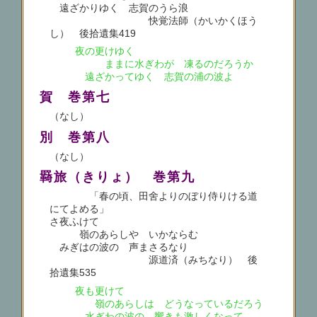
遠ざかりゆく 志賀のうら浪
快覚法師（かいかくほう
し） 後拾遺集419
夜の更けゆく
ままに水ぎわが 凍るのだろうか
遠ざかってゆく 志賀の浦の波よ
賀 巻第七
（なし）
別 巻第八
（なし）
羇旅（きりょ） 巻第九
「春の頃、田舍よりのぼり侍りける道
にてよめる」
さ夜ふけて
嶺のあらしや いかならむ
みぎはの波の 声まさるなり
源道済（みちなり） 後
拾遺集535
夜も更けて
嶺のあらしは どうなっているだろう
水ぎわの波の 響きも激しくなって……