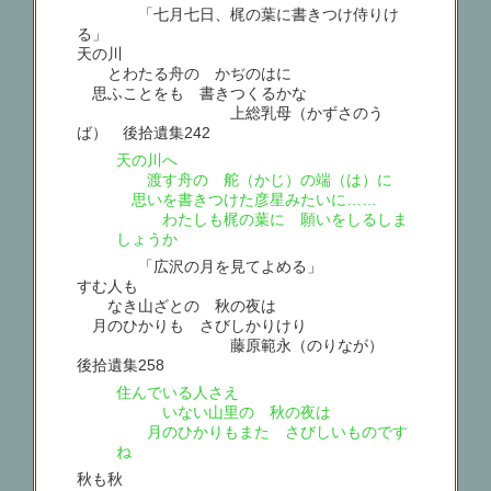
「七月七日、梶の葉に書きつけ侍りけ
る」
天の川
とわたる舟の かぢのはに
思ふことをも 書きつくるかな
上総乳母（かずさのう
ば） 後拾遺集242
天の川へ
渡す舟の 舵（かじ）の端（は）に
思いを書きつけた彦星みたいに……
わたしも梶の葉に 願いをしるしま
しょうか
「広沢の月を見てよめる」
すむ人も
なき山ざとの 秋の夜は
月のひかりも さびしかりけり
藤原範永（のりなが）
後拾遺集258
住んでいる人さえ
いない山里の 秋の夜は
月のひかりもまた さびしいものです
ね
秋も秋