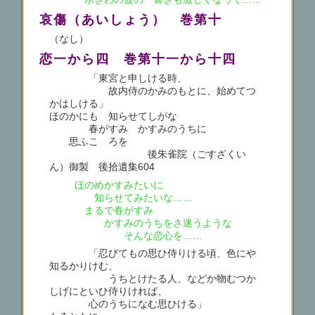
哀傷（あいしょう） 巻第十
（なし）
恋一から四 巻第十一から十四
「東宮と申しける時、
故内侍のかみのもとに、始めてつ
かはしける」
ほのかにも 知らせてしがな
春がすみ かすみのうちに
思ふこゝろを
後朱雀院（ごすざくい
ん）御製 後拾遺集604
ほのめかすみたいに
知らせてみたいな……
まるで春がすみ
かすみのうちをさ迷うような
そんな恋心を……
「忍びてもの思ひ侍りける頃、色にや
知るかりけむ、
うちとけたる人、などか物むつか
しげにといひ侍りければ、
心のうちになむ思ひける」