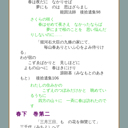
春は夜だに なかりせば
夢にもゝのは 思はざらまし
能因法師 後拾遺集98
さくらの咲く
春はせめて夜さえ なかったならば
夢にまで桜のことを 思い悩んだ
りしないのに……
「堀河右大臣の九條の家にて、
毎山春ありといふ心をよみ侍りけ
る」
わが宿の
こずゑばかりと 見しほどに
よもの山べに 春はきにけり
源顕基（みなもとのあき
もと） 後拾遺集106
わたしの住みかの
こずえのつぼみだけかと 眺めてい
るうちに
四方の山々に 一斉に春は訪れたので
す
春下 巻第二
「三月三日、もゝの花を御覽じて」
三千代（みちよ）へて