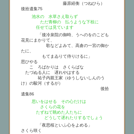
藤原経衡（つねひら）
後拾遺集75
池水の 水草さえ取らず
ただ青柳の 払うような下枝に
任せては見ています
「後冷泉院の御時、うへのをのこども
花見にまかりて、
歌などよみて、高倉の一宮の御か
たに、
もてまゐりて侍りけるに」
思ひやる
こゝろばかりは さくらばな
たづぬる人に 遅れやはする
祐子内親王家（ゆうしないしんのう
け）の駿河（するが）
後拾
遺集86
思いをはせる その心だけは
さくらの花を
たずねて眺めた人たちに
どうして遅れたりするでしょう
「夜思桜といふ心をよめる」
さくら咲く