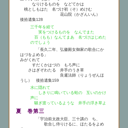
なりけるものを などてかは
桃としもはた 名づけ初（そ）めけむ
花山院（かざんいん）
後拾遺集128
三千年を経て
実をつけるものを なんでまた
百（もも）なんてまあ 名づけはじめた
のでしょう
「長久二年、弘徽殿女御家の歌合にか
はづをよめる」
みがくれて
すだくかはづの もろ声に
さはぎぞわたる 井手のうき草
良暹法師（りょうぜんほ
うし） 後拾遺集159
水に隠れて
しきりに鳴いている蛙の 互いのかけ
声に
騒ぎ渡っているような 井手の浮き草よ
夏 巻第三
「宇治前太政大臣、三十講のゝち、
歌合し侍りけるに、ほたるをよめ