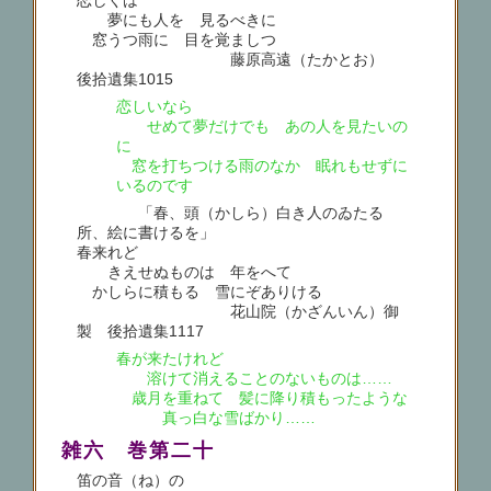
夢にも人を 見るべきに
窓うつ雨に 目を覚ましつゝ
藤原高遠（たかとお）
後拾遺集1015
恋しいなら
せめて夢だけでも あの人を見たいの
に
窓を打ちつける雨のなか 眠れもせずに
いるのです
「春、頭（かしら）白き人のゐたる
所、絵に書けるを」
春来れど
きえせぬものは 年をへて
かしらに積もる 雪にぞありける
花山院（かざんいん）御
製 後拾遺集1117
春が来たけれど
溶けて消えることのないものは……
歳月を重ねて 髪に降り積もったような
真っ白な雪ばかり……
雑六 巻第二十
笛の音（ね）の