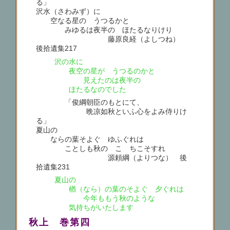
る」
沢水（さわみず）に
空なる星の うつるかと
みゆるは夜半の ほたるなりけり
藤原良経（よしつね）
後拾遺集217
沢の水に
夜空の星が うつるのかと
見えたのは夜半の
ほたるなのでした
「俊綱朝臣のもとにて、
晩凉如秋といふ心をよみ侍りけ
る」
夏山の
ならの葉そよぐ ゆふぐれは
ことしも秋の こゝちこそすれ
源頼綱（よりつな） 後
拾遺集231
夏山の
楢（なら）の葉のそよぐ 夕ぐれは
今年ももう秋のような
気持ちがいたします
秋上 巻第四