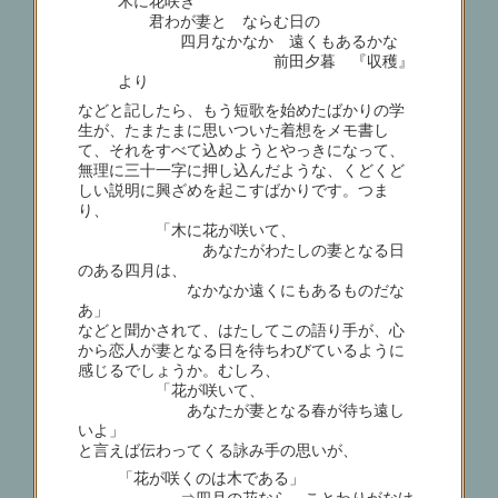
木に花咲き
君わが妻と ならむ日の
四月なかなか 遠くもあるかな
前田夕暮 『収穫』
より
などと記したら、もう短歌を始めたばかりの学
生が、たまたまに思いついた着想をメモ書し
て、それをすべて込めようとやっきになって、
無理に三十一字に押し込んだような、くどくど
しい説明に興ざめを起こすばかりです。つま
り、
「木に花が咲いて、
あなたがわたしの妻となる日
のある四月は、
なかなか遠くにもあるものだな
あ」
などと聞かされて、はたしてこの語り手が、心
から恋人が妻となる日を待ちわびているように
感じるでしょうか。むしろ、
「花が咲いて、
あなたが妻となる春が待ち遠し
いよ」
と言えば伝わってくる詠み手の思いが、
「花が咲くのは木である」
⇒四月の花なら、ことわりがなけ