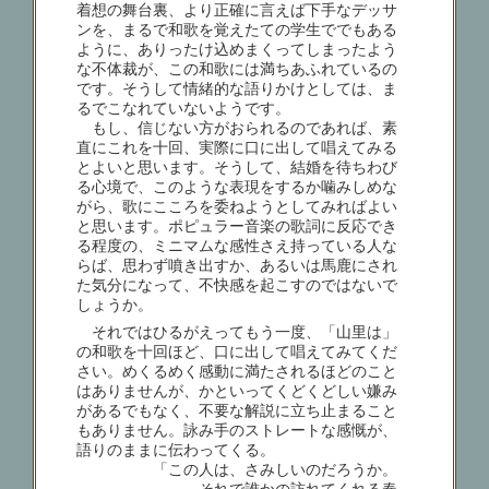
着想の舞台裏、より正確に言えば下手なデッサ
ンを、まるで和歌を覚えたての学生ででもある
ように、ありったけ込めまくってしまったよう
な不体裁が、この和歌には満ちあふれているの
です。そうして情緒的な語りかけとしては、ま
るでこなれていないようです。
もし、信じない方がおられるのであれば、素
直にこれを十回、実際に口に出して唱えてみる
とよいと思います。そうして、結婚を待ちわび
る心境で、このような表現をするか噛みしめな
がら、歌にこころを委ねようとしてみればよい
と思います。ポピュラー音楽の歌詞に反応でき
る程度の、ミニマムな感性さえ持っている人な
らば、思わず噴き出すか、あるいは馬鹿にされ
た気分になって、不快感を起こすのではないで
しょうか。
それではひるがえってもう一度、「山里は」
の和歌を十回ほど、口に出して唱えてみてくだ
さい。めくるめく感動に満たされるほどのこと
はありませんが、かといってくどくどしい嫌み
があるでもなく、不要な解説に立ち止まること
もありません。詠み手のストレートな感慨が、
語りのままに伝わってくる。
「この人は、さみしいのだろうか。