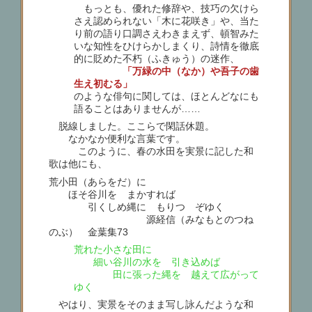
もっとも、優れた修辞や、技巧の欠けら
さえ認められない「木に花咲き」や、当た
り前の語り口調さえわきまえず、頓智みた
いな知性をひけらかしまくり、詩情を徹底
的に貶めた不朽（ふきゅう）の迷作、
「万緑の中（なか）や吾子の歯
生え初むる」
のような俳句に関しては、ほとんどなにも
語ることはありませんが……
脱線しました。ここらで閑話休題。
なかなか便利な言葉です。
このように、春の水田を実景に記した和
歌は他にも、
荒小田（あらをだ）に
ほそ谷川を まかすれば
引くしめ縄に もりつゝぞゆく
源経信（みなもとのつね
のぶ） 金葉集73
荒れた小さな田に
細い谷川の水を 引き込めば
田に張った縄を 越えて広がって
ゆく
やはり、実景をそのまま写し詠んだような和