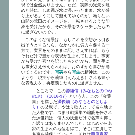
現では全然ありません。ただ、実際の光景を眺
めた時に、しめ縄が水に浸かったまま、水が盛
り上がるようにして越えてゆくのが、頼りない
山間の荒田のイメージを、一転させるような印
象を受けたから、その実景をスケッチしたもの
に過ぎないのです。
このような情景は、もしこれを空想から引き
出そうとするなら、なかなかに労力を要する一
方で、実景をそのままに記しさえすれば、もう
それだけで豊かな表現が生まれてしまう。事実
から受けた喜びを記したものだから、聞き手に
も事実さえ伝えられれば、おのずから喜びが湧
いてくるのです。
写実
やら
写生
の精神は、この
ような、現実から演繹（えんえき）される豊か
な表現力を、再定義したものに過ぎません。
ところで、この
源経信（みなもとのつね
のぶ）（1016-97）
という人。この『金葉
集』を撰した
源俊頼（みなもとのとしよ
り）
の父親で、やはり歌人として名を馳せ
た人物です。つまり勅撰集の編纂を任され
た源俊頼は、個人の技量だけで名声を博し
た訳ではありませんでした。はじめから名
家の生まれの地位を得て、そこに立脚して
名声を確保していった。それは
藤原定家