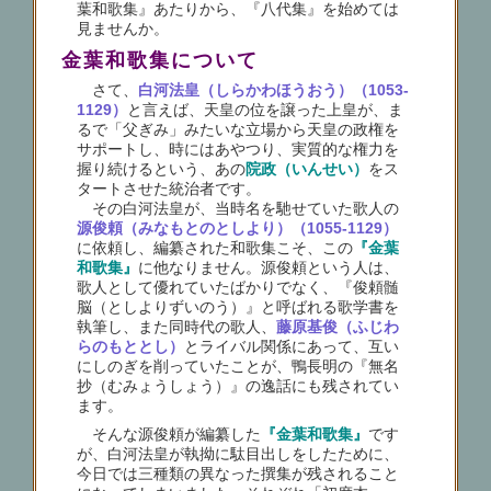
葉和歌集』あたりから、『八代集』を始めては
見ませんか。
金葉和歌集について
さて、
白河法皇（しらかわほうおう）（1053-
1129）
と言えば、天皇の位を譲った上皇が、ま
るで「父ぎみ」みたいな立場から天皇の政権を
サポートし、時にはあやつり、実質的な権力を
握り続けるという、あの
院政（いんせい）
をス
タートさせた統治者です。
その白河法皇が、当時名を馳せていた歌人の
源俊頼（みなもとのとしより）（1055-1129）
に依頼し、編纂された和歌集こそ、この
『金葉
和歌集』
に他なりません。源俊頼という人は、
歌人として優れていたばかりでなく、『俊頼髄
脳（としよりずいのう）』と呼ばれる歌学書を
執筆し、また同時代の歌人、
藤原基俊（ふじわ
らのもととし）
とライバル関係にあって、互い
にしのぎを削っていたことが、鴨長明の『無名
抄（むみょうしょう）』の逸話にも残されてい
ます。
そんな源俊頼が編纂した
『金葉和歌集』
です
が、白河法皇が執拗に駄目出しをしたために、
今日では三種類の異なった撰集が残されること