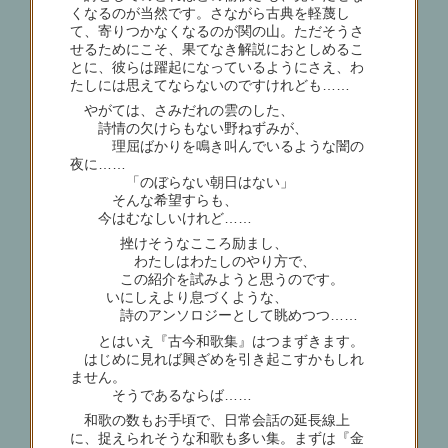
くなるのが当然です。さながら古典を軽蔑し
て、寄りつかなくなるのが関の山。ただそうさ
せるためにこそ、果てなき解説におとしめるこ
とに、彼らは躍起になっているようにさえ、わ
たしには思えてならないのですけれども……
やがては、さみだれの雲のした、
詩情の欠けらもない野ねずみが、
理屈ばかりを鳴き叫んでいるような闇の
夜に……
「のぼらない朝日はない」
そんな希望すらも、
今はむなしいけれど……
挫けそうなこころ励まし、
わたしはわたしのやり方で、
この紹介を試みようと思うのです。
いにしえより息づくような、
詩のアンソロジーとして眺めつつ……
とはいえ『古今和歌集』はつまずきます。
はじめに見れば興ざめを引き起こすかもしれ
ません。
そうであるならば……
和歌の数もお手頃で、日常会話の延長線上
に、捉えられそうな和歌も多い集。まずは『金