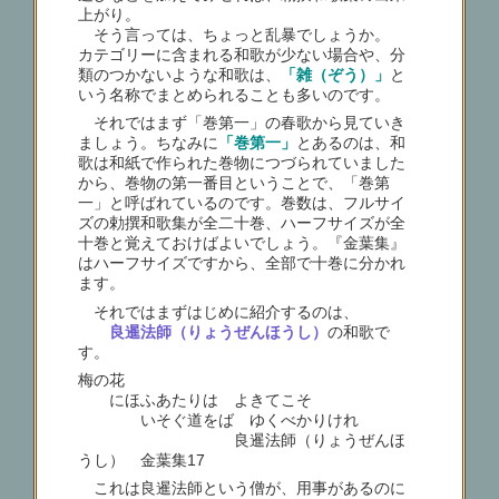
上がり。
そう言っては、ちょっと乱暴でしょうか。
カテゴリーに含まれる和歌が少ない場合や、分
類のつかないような和歌は、
「雑（ぞう）」
と
いう名称でまとめられることも多いのです。
それではまず「巻第一」の春歌から見ていき
ましょう。ちなみに
「巻第一」
とあるのは、和
歌は和紙で作られた巻物につづられていました
から、巻物の第一番目ということで、「巻第
一」と呼ばれているのです。巻数は、フルサイ
ズの勅撰和歌集が全二十巻、ハーフサイズが全
十巻と覚えておけばよいでしょう。『金葉集』
はハーフサイズですから、全部で十巻に分かれ
ます。
それではまずはじめに紹介するのは、
良暹法師（りょうぜんほうし）
の和歌で
す。
梅の花
にほふあたりは よきてこそ
いそぐ道をば ゆくべかりけれ
良暹法師（りょうぜんほ
うし） 金葉集17
これは良暹法師という僧が、用事があるのに