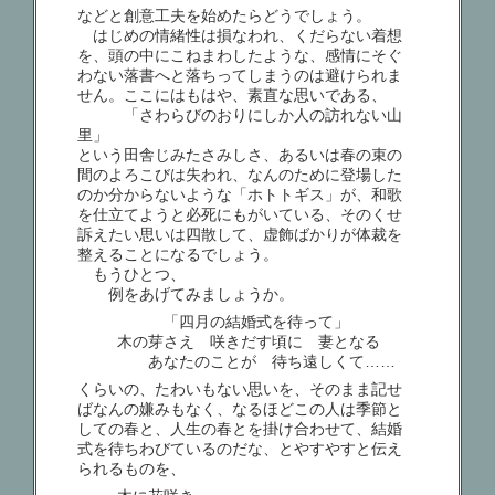
などと創意工夫を始めたらどうでしょう。
はじめの情緒性は損なわれ、くだらない着想
を、頭の中にこねまわしたような、感情にそぐ
わない落書へと落ちってしまうのは避けられま
せん。ここにはもはや、素直な思いである、
「さわらびのおりにしか人の訪れない山
里」
という田舎じみたさみしさ、あるいは春の束の
間のよろこびは失われ、なんのために登場した
のか分からないような「ホトトギス」が、和歌
を仕立てようと必死にもがいている、そのくせ
訴えたい思いは四散して、虚飾ばかりが体裁を
整えることになるでしょう。
もうひとつ、
例をあげてみましょうか。
「四月の結婚式を待って」
木の芽さえ 咲きだす頃に 妻となる
あなたのことが 待ち遠しくて……
くらいの、たわいもない思いを、そのまま記せ
ばなんの嫌みもなく、なるほどこの人は季節と
しての春と、人生の春とを掛け合わせて、結婚
式を待ちわびているのだな、とやすやすと伝え
られるものを、