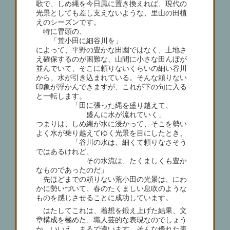
歌で、しめ縄を今日風に置き換えれば、現代の
光景としても差し支えないような、里山の田植
えのシーズンです。
特に冒頭の、
「荒小田に細谷川を」
によって、平野の豊かな田園ではなく、土地さ
え確保するのが困難な、山間に小さな田んぼが
並んでいて、そこに頼りないくらいの細い谷川
から、水が引き込まれている。そんな頼りない
印象が浮かんできますが、これが下の句に入る
と一転します。
「田に張った縄を盛り越えて、
盛んに水が流れていく」
つまりは、しめ縄が水に浸かって、そこを勢い
よく水が乗り越えてゆく光景を目にしたとき、
「谷川の水は、細くて頼りなさそう
ではあるけれど、
その水流は、たくましくも豊か
なものであったのだ」
先ほどまでの頼りない荒小田の光景は、にわ
かに勢いづいて、春のたくましい息吹のような
ものを感じさせることに成功しています。
はたしてこれは、着想を鍛え上げた結果、文
章構成を極めた、職人芸的な表現なのでしょう
か。いいえ、まるで違います。そんな優れた表