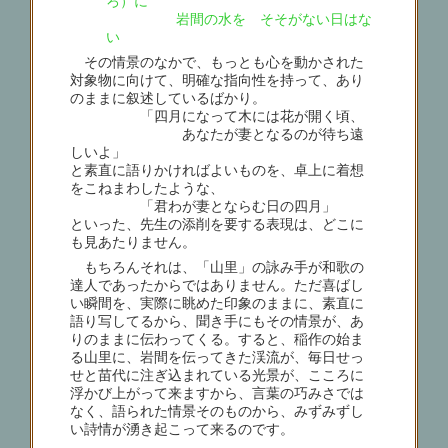
ろ）に
岩間の水を そそがない日はな
い
その情景のなかで、もっとも心を動かされた
対象物に向けて、明確な指向性を持って、あり
のままに叙述しているばかり。
「四月になって木には花が開く頃、
あなたが妻となるのが待ち遠
しいよ」
と素直に語りかければよいものを、卓上に着想
をこねまわしたような、
「君わが妻とならむ日の四月」
といった、先生の添削を要する表現は、どこに
も見あたりません。
もちろんそれは、「山里」の詠み手が和歌の
達人であったからではありません。ただ喜ばし
い瞬間を、実際に眺めた印象のままに、素直に
語り写してるから、聞き手にもその情景が、あ
りのままに伝わってくる。すると、稲作の始ま
る山里に、岩間を伝ってきた渓流が、毎日せっ
せと苗代に注ぎ込まれている光景が、こころに
浮かび上がって来ますから、言葉の巧みさでは
なく、語られた情景そのものから、みずみずし
い詩情が湧き起こって来るのです。