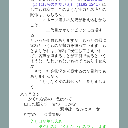
（ふじわらのさだいえ）（1162-1241）
に
しても同様で、このような実力と名声との
関係は、もちろん、
「スポーツ選手の父親が教え込むから
こそ、
二代目がオリンピックに出場す
る」
といった側面もありますが、もっと強烈に
家柄というものが勢力を握っています。も
とよりそれは、家柄に安住してさえいれ
ば、名声を博することが可能であるという
ような、たわいもないものではありません
が……
さて、社会状況を考察するのが目的でも
ありませんから、
さりげなく次の和歌へと、参りましょ
う。
入り日さす
夕くれなゐの 色はへて
山した照らす 岩つゝじかな
源仲政（なかまさ）女
（むすめ） 金葉集80
入り日が差し込み
夕ぐれの紅（くれない）の空は ます