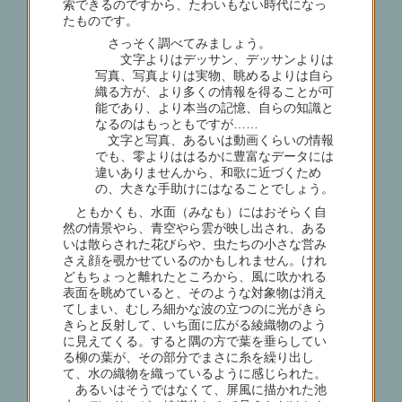
索できるのですから、たわいもない時代になっ
たものです。
さっそく調べてみましょう。
文字よりはデッサン、デッサンよりは
写真、写真よりは実物、眺めるよりは自ら
織る方が、より多くの情報を得ることが可
能であり、より本当の記憶、自らの知識と
なるのはもっともですが……
文字と写真、あるいは動画くらいの情報
でも、零よりははるかに豊富なデータには
違いありませんから、和歌に近づくため
の、大きな手助けにはなることでしょう。
ともかくも、水面（みなも）にはおそらく自
然の情景やら、青空やら雲が映し出され、ある
いは散らされた花びらや、虫たちの小さな営み
さえ顔を覗かせているのかもしれません。けれ
どもちょっと離れたところから、風に吹かれる
表面を眺めていると、そのような対象物は消え
てしまい、むしろ細かな波の立つのに光がきら
きらと反射して、いち面に広がる綾織物のよう
に見えてくる。すると隅の方で葉を垂らしてい
る柳の葉が、その部分でまさに糸を繰り出し
て、水の織物を織っているように感じられた。
あるいはそうではなくて、屏風に描かれた池