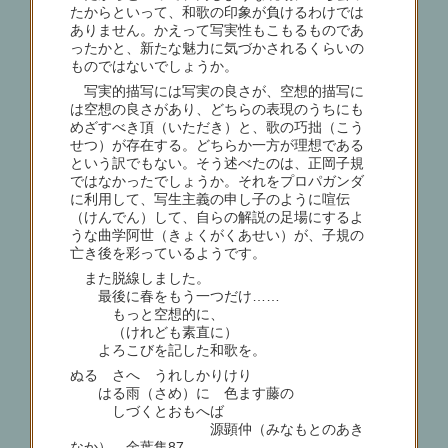
たからといって、和歌の印象が負けるわけでは
ありません。かえって写実性もこもるものであ
ったかと、新たな魅力に気づかされるくらいの
ものではないでしょうか。
写実的描写には写実の良さが、空想的描写に
は空想の良さがあり、どちらの表現のうちにも
めざすべき頂（いただき）と、歌の巧拙（こう
せつ）が存在する。どちらか一方が理想である
という訳でもない。そう述べたのは、正岡子規
ではなかったでしょうか。それをプロパガンダ
に利用して、写生主義の申し子のように喧伝
（けんでん）して、自らの解説の足場にするよ
うな曲学阿世（きょくがくあせい）が、子規の
亡き後を彩っているようです。
また脱線しました。
最後に春をもう一つだけ……
もっと空想的に、
（けれども素直に）
よろこびを記した和歌を。
ぬるゝさへ うれしかりけり
はる雨（さめ）に 色ます藤の
しづくとおもへば
源顕仲（みなもとのあき
なか） 金葉集87