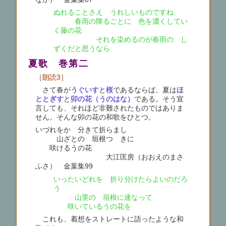
ぬれることさえ うれしいものですね
春雨の降るごとに 色を濃くしてい
く藤の花
それを染めるのが春雨の し
ずくだと思うなら
夏歌 巻第二
［朗読3］
さて春が
うぐいす
と
桜
であるならば、夏は
ほ
ととぎす
と
卯の花（うのはな）
である。そう宣
言しても、それほど非難されたものではありま
せん。そんな卯の花の和歌をひとつ。
いづれをか 分きて折らまし
山ざとの 垣根つゞきに
咲けるうの花
大江匡房（おおえのまさ
ふさ） 金葉集99
いったいどれを 折り分けたらよいのだろ
う
山里の 垣根に連なって
咲いているうの花を
これも、着想をストレートに語ったような和