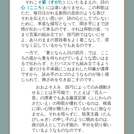
それこそ
姿（すがた）
にいたるまえの、詩の
心（こころ）
には違いありません。この和歌は
ただ、毎日注がれる新田の息吹のような喜び、
それを伝えたい思いが、詩の心としてブレない
ために、率直な描写となって、聞き手にまで詩
情が伝わって来るのです。それは和歌の姿、つ
まり言葉の組み立てが、技巧的ではないにせ
よ、ありのままの普段着をよく着こなして、滞
りなく記しているからでもあるのです。
一方で、「妻とならん日の四月」では、ここ
ろの底から妻を待ちわびているような思いはま
るで伝わらず、ただパズルでも組み立てるよう
に、姿だけを不体裁にこねまわした印象が濃厚
ですから、詠み手のエゴのようなものが強く感
じられて、興ざめを引き起こすのです。
おおよそ人を、技巧によってのみ感動さ
せることは不可能で、たとえば『百人一
首』の撰者でもある藤原定家（ふじわらの
さだいえ）の和歌が優れているのは、根底
に深い心情が横たわっているからに他なり
ません。それを悟らずに、耽美主義（たん
びしゅぎ）の申し子のように眺めるのは、
彼の詩人としての才能の、半分を切り裂い
ているようなものなのです。