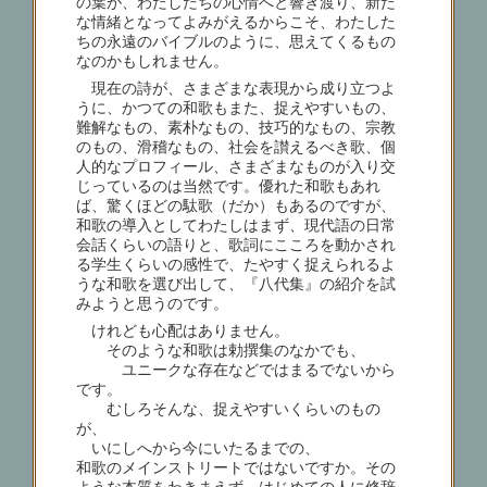
の葉が、わたしたちの心情へと響き渡り、新た
な情緒となってよみがえるからこそ、わたした
ちの永遠のバイブルのように、思えてくるもの
なのかもしれません。
現在の詩が、さまざまな表現から成り立つよ
うに、かつての和歌もまた、捉えやすいもの、
難解なもの、素朴なもの、技巧的なもの、宗教
のもの、滑稽なもの、社会を讃えるべき歌、個
人的なプロフィール、さまざまなものが入り交
じっているのは当然です。優れた和歌もあれ
ば、驚くほどの駄歌（だか）もあるのですが、
和歌の導入としてわたしはまず、現代語の日常
会話くらいの語りと、歌詞にこころを動かされ
る学生くらいの感性で、たやすく捉えられるよ
うな和歌を選び出して、『八代集』の紹介を試
みようと思うのです。
けれども心配はありません。
そのような和歌は勅撰集のなかでも、
ユニークな存在などではまるでないから
です。
むしろそんな、捉えやすいくらいのもの
が、
いにしへから今にいたるまでの、
和歌のメインストリートではないですか。その