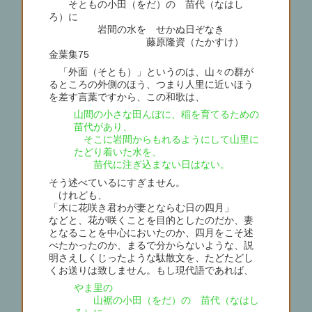
そともの小田（をだ）の 苗代（なはし
ろ）に
岩間の水を せかぬ日ぞなき
藤原隆資（たかすけ）
金葉集75
「外面（そとも）」というのは、山々の群が
るところの外側のほう、つまり人里に近いほう
を差す言葉ですから、この和歌は、
山間の小さな田んぼに、稲を育てるための
苗代があり、
そこに岩間からもれるようにして山里に
たどり着いた水を、
苗代に注ぎ込まない日はない。
そう述べているにすぎません。
けれども、
「木に花咲き君わが妻とならむ日の四月」
などと、花が咲くことを目的としたのだか、妻
となることを中心においたのか、四月をこそ述
べたかったのか、まるで分からないような、説
明さえしくじったような駄散文を、たどたどし
くお送りは致しません。もし現代語であれば、
やま里の
山裾の小田（をだ）の 苗代（なはし