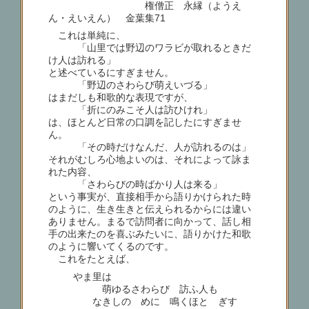
権僧正 永縁（ようえ
ん・えいえん） 金葉集71
これは単純に、
「山里では野辺のワラビが取れるときだ
け人は訪れる」
と述べているにすぎません。
「野辺のさわらび萌えいづる」
はまだしも和歌的な表現ですが、
「折にのみこそ人は訪ひけれ」
は、ほとんど日常の口調を記したにすぎませ
ん。
「その時だけなんだ、人が訪れるのは」
それがむしろ心地よいのは、それによって詠ま
れた内容、
「さわらびの時ばかり人は来る」
という事実が、直接相手から語りかけられた時
のように、生き生きと伝えられるからには違い
ありません。まるで訪問者に向かって、話し相
手の出来たのを喜ぶみたいに、語りかけた和歌
のように響いてくるのです。
これをたとえば、
やま里は
萌ゆるさわらび 訪ふ人も
なきしのゝめに 鳴くほとゝぎす