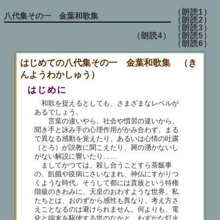
（朗読1）
八代集その一 金葉和歌集
（朗読2）
（朗読3）
（朗読4）
（朗読5）
（朗読6）
はじめての八代集その一 金葉和歌集 （き
んようわかしゅう）
はじめに
和歌を捉えるとしても、さまざまなレベルが
あるでしょう。
言葉の違いやら、社会や慣習の違いから、
聞き手と詠み手の心理作用がかみ合わず、まる
で異なる感動を覚えたり、あるいは心情の吐露
（とろ）が説教に聞こえたり、興の湧かないし
がない解説に響いたり……
ましてかつては、殺し合うことすら茶飯事
の、飢餓や疫病にさいなまれ、神仏にすがりつ
くような時代。そうして都には貴族という特権
階級のきわみに、天皇のおわすような世界。私
たちとは、おのずから感性も異なり、考え方さ
えことなるのは避けられません。何よりも、電
化と端末を駆使する世のなかと、わずかな灯火