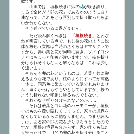
歌です。
山里では、垣根続きに
卯の花
が咲き誇り、
まるで全体が「卯の花」であるかのように白く
連なって、これをどう区別して折り取ったらよ
いか分からない。
そう述べているに過ぎません。
ただ読み解くべきは、
「垣根続き」
とわざ
わざ明言している点で、もし桜の花のように総
体が桜色（実際は当時のさくらはヤマザクラで
すから、赤い葉と花が同時に開き、ソメイヨシ
ノとはちょっと印象が違います）で、枝を折り
分けられそうもないと解くならば、これは少し
く違います。
そもそも卯の花というものは、若葉と共に栄
えるような花であり、桜のようにすべてが渾然
一体に、同系色に染まっている訳でもありませ
ん。遠くからはもやもやとしていますが、桜の
ような折れない印象に勝るものでもない。
それがなぜ折り分けられないのか……
それは若葉と白い花のハーモニーが、垣根
そのものを覆い隠してしまって、家々の境界を
なくしているからに他なりません。つまり詠み
手は、ある家の卯の花を折り取ろうとしたので
すが、垣根の境界も分からず、家の作りも似た
り寄ったりで、目的の卯の花を折り分けること