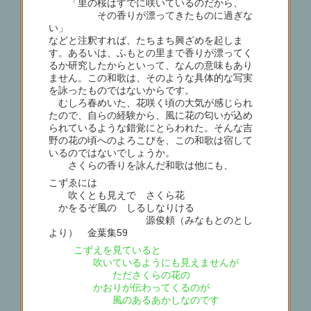
「里の桜はすでに咲いているのだから、
その香りが漂ってきたものに過ぎな
い」
などと注釈すれば、たちまち興ざめを起しま
す。あるいは、ふもとの里まで香りが漂ってく
るか研究したからといって、なんの意味もあり
ません。この和歌は、そのような具体的な写実
を詠ったものではないからです。
むしろ春めいた、花咲く頃の大気が感じられ
たので、自らの経験から、風に花の匂いが込め
られているような錯覚にとらわれた。そんな吉
野の花の頃へのよろこびを、この和歌は宿して
いるのではないでしょうか。
さくらの香りを詠んだ和歌は他にも、
こずゑには
吹くとも見えで さくら花
かをるぞ風の しるしなりける
源俊頼（みなもとのとし
より） 金葉集59
こずえを見ていると
吹いているようにも見えませんが
たださくらの花の
かおりが伝わってくるのが
風のあるあかしなのです