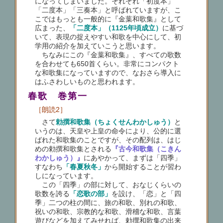
になってしまいました。それぞれ「初度本」
「二度本」「三奏本」と呼ばれていますが、こ
こではもっとも一般的に『金葉和歌集』として
広まった、
「二度本」（1125年頃成立）
に基づ
いて、表現の捉えやすい和歌を中心にして、初
学用の紹介を加えていこうと思います。
ちなみにこの『金葉和歌集』、すべての歌数
を合わせても650首くらい。非常にコンパクト
な和歌集になっていますので、なおさら導入に
はふさわしいものと思われます。
春歌 巻第一
［朗読2］
さて
勅撰和歌集（ちょくせんわかしゅう）
と
いうのは、天皇や上皇の命令により、公的に選
ばれた和歌集のことですが、その配列は、はじ
めの勅撰和歌集とされる
『古今和歌集（こきん
わかしゅう）』
にあやかって、まずは「四季」
すなわち
「春夏秋冬」
から開始することが習わ
しになっています。
この「四季」の部に対して、おなじくらいの
歌数を誇る
「恋歌の部」
を設け、「恋」と「四
季」二つの柱の間に、旅の和歌、別れの和歌、
祝いの和歌、宗教的な和歌、滑稽な和歌、言葉
遊びなどを加えてみせれば、勅撰和歌集の出来