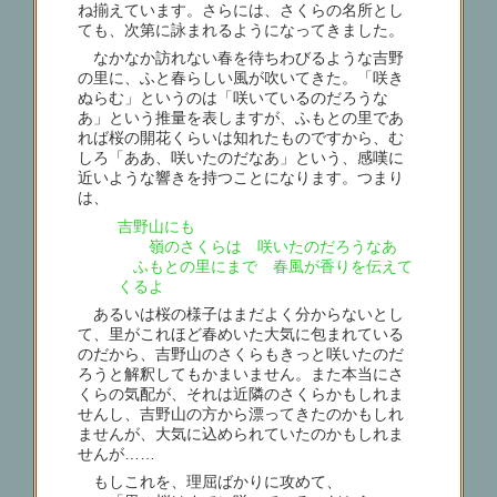
ね揃えています。さらには、さくらの名所とし
ても、次第に詠まれるようになってきました。
なかなか訪れない春を待ちわびるような吉野
の里に、ふと春らしい風が吹いてきた。「咲き
ぬらむ」というのは「咲いているのだろうな
あ」という推量を表しますが、ふもとの里であ
れば桜の開花くらいは知れたものですから、む
しろ「ああ、咲いたのだなあ」という、感嘆に
近いような響きを持つことになります。つまり
は、
吉野山にも
嶺のさくらは 咲いたのだろうなあ
ふもとの里にまで 春風が香りを伝えて
くるよ
あるいは桜の様子はまだよく分からないとし
て、里がこれほど春めいた大気に包まれている
のだから、吉野山のさくらもきっと咲いたのだ
ろうと解釈してもかまいません。また本当にさ
くらの気配が、それは近隣のさくらかもしれま
せんし、吉野山の方から漂ってきたのかもしれ
ませんが、大気に込められていたのかもしれま
せんが……
もしこれを、理屈ばかりに攻めて、