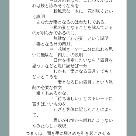
れば桜と詠みそうな所を、
殺風景な「木に」花が咲くとい
う説明
「あなたが妻となるのはわたしである」
⇒私の妻となることを詠んでいる
のが明らかであるのに、
無駄な「わが妻」という説明
「妻となる日の四月」
⇒「花咲き」で十二分に伝わる思
いに無駄な「四月」の説明
日付を指定したいなら「四月を
思う」などと題に記せば十分
しかも「妻となる四月」でもく
どいところを、
「妻となる日の四月」という添
削の必要な作文
「遠くもあるかな」
⇒「待ち遠しい」とストレートに
言えばよいものを、
わざと客体に記したことによっ
て、
思いが心情から離れたようない
やみたらしい表現
つまりは、聞き手に興ざめを引き起こさせる