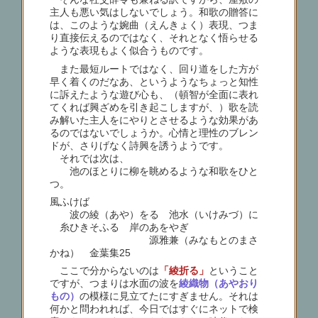
主人も悪い気はしないでしょう。和歌の贈答に
は、このような婉曲（えんきょく）表現、つま
り直接伝えるのではなく、それとなく悟らせる
ような表現もよく似合うものです。
また最短ルートではなく、回り道をした方が
早く着くのだなあ、というようなちょっと知性
に訴えたような遊び心も、（頓智が全面に表れ
てくれば興ざめを引き起こしますが、）歌を読
み解いた主人をにやりとさせるような効果があ
るのではないでしょうか。心情と理性のブレン
ドが、さりげなく詩興を誘うようです。
それでは次は、
池のほとりに柳を眺めるような和歌をひと
つ。
風ふけば
波の綾（あや）をる 池水（いけみづ）に
糸ひきそふる 岸のあをやぎ
源雅兼（みなもとのまさ
かね） 金葉集25
ここで分からないのは
「綾折る」
ということ
ですが、つまりは水面の波を
綾織物（あやおり
もの）
の模様に見立てたにすぎません。それは
何かと問われれば、今日ではすぐにネットで検