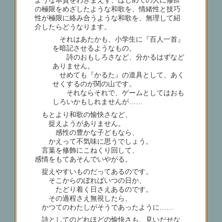
ような本質をわきまえず、はじめての人に修辞
の極限をめざしたような和歌を、情緒性と技巧
性が極限に絡み合うような和歌を、無理して紹
介したらどうなります。
それはあたかも、小学生に『百人一首』
を暗記させるようなもの。
詩のおもしろさなど、分かるはずなど
ありません。
せめても『かるた』の道具として、あく
せくするのが関の山です。
それならそれで、ゲームとしてはおも
しろいかもしれませんが……
もとより和歌の愉快さなど、
捉えようがありません。
感性の豊かな子どもなら、
かえって不気味に思うでしょう。
言葉を修飾にこねくり回して、
感情をもてあそんでいやがる。
捉えやすいものだってあるのです。
そこからのぼればいつの日か、
たどり着く日さえあるのです。
その過程さえ無視したら、
かつてのわたしがそうであったように……
詩としてのどれほどの愉快さも、見いだせな