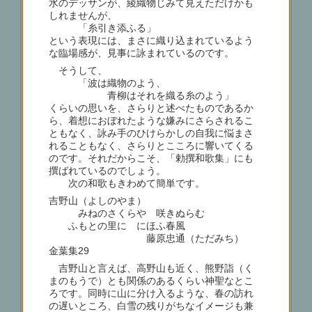
水のデッサンが、綾織物じみて見えただけかも
しれませんが、
「糸引き添ふる」
という表現には、まさに織り込まれているよう
な臨場感が、見事に詠まれているのです。
そうして、
「波は織物のよう、
青柳はそれを織る糸のよう」
くらいの思いを、さらりと述べたものであるか
ら、着想におぼれたような嫌みにさらされるこ
ともなく、詠み手のひけらかしの自我に悩まさ
れることもなく、さらりとこころに響いてくる
のです。それだからこそ、「勅撰和歌集」にも
撰ばれているのでしょう。
次の和歌もきわめて簡単です。
吉野山（よしのやま）
みねのさくらや 咲きぬらむ
ふもとの里に にほふ春風
藤原忠通（ただみち）
金葉集29
吉野山と言えば、高野山も近く、熊野詣（く
まのもうで）とも関係のあるくらい神聖なとこ
ろです。同時に山に分け入るような、春の訪れ
の遅いところ、白雪の残りがちなイメージも兼