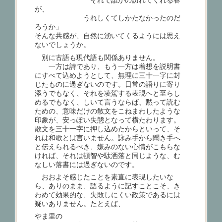
それで誰かの訪れてくれる春
が、
うれしくてしかたなかったのだ
ろうか」
そんな共感が、自然に湧いてくるようには思え
ないでしょうか。
別に古語も現代語も関係ありません。
一方は詩であり、もう一方は着想を説明書
にすべて込めようとして、無理に三十一字に封
じたものに過ぎないのです。日常の語りに寄り
添うでもなく、それを凌駕する表現へと至らし
めるでもなく、しいて言うならば、黙って読む
ための、意味だけの散文をこねまわしたような
印象が、安っぽい失態となって横たわります。
散文を三十一字に押し込めたからといって、そ
れは和歌とは言いません。詠み手から聞き手へ
と伝えられるべき、嫌みのない心情がこもらな
ければ、それは頓智や駄洒落と同じような、む
なしい落書には過ぎないのです。
おおよそ感じたことを素直に表現したいな
ら、ありのまま、語るように記すことこそ、き
わめて効果的な、失敗しにくい政策であるには
疑いありません。たとえば、
やま里の