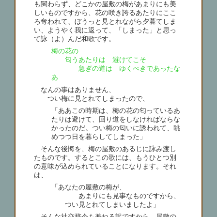
も関わらず、どこかの屋敷の梅があまりにも美
しいものですから、花の咲き誇るあたりにここ
ろ奪われて、ぼうっと見とれながら夕暮てしま
い、ようやく我に返って、「しまった」と思っ
て詠（よ）んだ和歌です。
梅の花の
匂うあたりは 避けてこそ
急ぎの道は ゆくべきであったな
あ
なんの事はありません、
つい梅に見とれてしまったので、
「ああこの時期は、梅の花の匂っているあ
たりは避けて、回り道をしなければならな
かったのだ。つい梅の匂いに誘われて、眺
めつつ日を暮らしてしまった」
そんな後悔を、梅の屋敷のあるじに詠み渡し
たものです。するとこの歌には、もうひとつ別
の意味が込められていることになります。それ
は、
「あなたの屋敷の梅が、
あまりにも見事なものですから、
つい見とれてしまいましたよ」
そんな社交辞令も兼ねる訳ですから、屋敷の