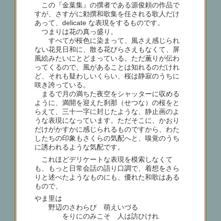
この『金葉集』の撰者である源俊頼の作品で
すが、さすがに勅撰和歌集を任される歌人だけ
あって、delicate な表現をするものです。
つまりは花の真っ盛り。
すべてが桜色に染まって、風さえ感じられ
ない花見日和に、散る花びらさえもなくて、屏
風絵みたいにとどまっている。ただ薫りが伝わ
ってくるので、風があることは知れるのだけれ
ど、それも疑わしいくらい、桜は静寂のうちに
咲き誇っている。
まるで月の満ちた夜空をシャッターに収める
ように、満開を迎えた刹那（せつな）の桜をと
らえて、三十一字に封じたような、静止画のよ
うな表現になっています。ただそこに、かおり
だけがかすかに感じられるものですから、わた
したちの印象もさくらの気配へと、嗅覚のうち
に誘われるような気配です。
これほどデリケートな表現を模索しなくて
も、もっと日常会話の語り口調で、着想をさら
りと述べたようなものにも、優れた和歌はある
もので、
やま里は
野辺のさわらび 萌えいづる
をりにのみこそ 人は訪ひけれ