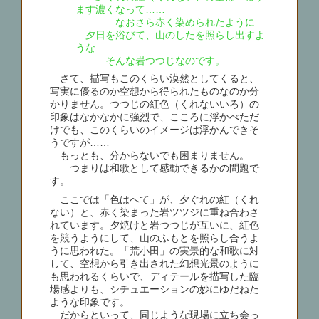
ます濃くなって……
なおさら赤く染められたように
夕日を浴びて、山のしたを照らし出すよ
うな
そんな岩つつじなのです。
さて、描写もこのくらい漠然としてくると、
写実に優るのか空想から得られたものなのか分
かりません。つつじの紅色（くれないいろ）の
印象はなかなかに強烈で、こころに浮かべただ
けでも、このくらいのイメージは浮かんできそ
うですが……
もっとも、分からないでも困まりません。
つまりは和歌として感動できるかの問題で
す。
ここでは「色はへて」が、夕ぐれの紅（くれ
ない）と、赤く染まった岩ツツジに重ね合わさ
れています。夕焼けと岩つつじが互いに、紅色
を競うようにして、山のふもとを照らし合うよ
うに思われた。「荒小田」の実景的な和歌に対
して、空想から引き出された幻想光景のように
も思われるくらいで、ディテールを描写した臨
場感よりも、シチュエーションの妙にゆだねた
ような印象です。
だからといって、同じような現場に立ち会っ