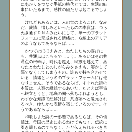
にあかりをつなぐ手紙の時代とでは、生活の細
事にいたるまで、感性の隔たりは起こるでしょ
う。
けれどもあるいは、人の世のよろこび、なみ
だ、愛情、憎しみといったものの本質は、つら
ぬき通すＤＮＡみたいにして、単一のプラット
フォームに形成される情緒の、Ｇ線上のアリア
のようなもであるならば……
かつてのほほえみと、わたしたちの喜びに
も、共通点はこもるでしょう。あるいはその共
通点の根幹は、時代を超え、民族を越えて、あ
なたとわたしとのしがらみをさえも、溶かして
隔てなくしてしまうもの。誰もが持ち合わせて
いる、情緒という名のプラットフォームには他
なりません。そうであるならば、すぐれた詩の
本質は、人類の継続するあいだ、たとえば宇宙
へ旅立とうと、地底の闇へ落ちぶれようとも、
わずかな知識で紐解けば、共通項へと還元され
るべき、ゆたかな表情を宿しているのです。そ
うであるならば……
和歌もまた詩の一形態であるならば、その価
値は、母国の歴史にあるわけでもなく、伝統に
引き籠もるのでもなく、ただ伝えられるべき言