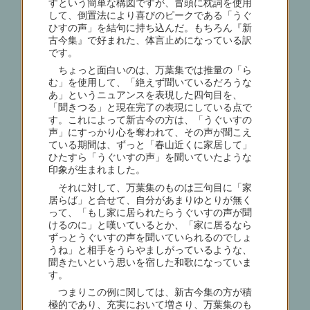
すという簡単な構図ですが、冒頭に枕詞を使用
して、倒置法により喜びのピークである「うぐ
ひすの声」を結句に持ち込んだ。もちろん『新
古今集』で好まれた、体言止めになっている訳
です。
ちょっと面白いのは、万葉集では推量の「ら
む」を使用して、「絶えず聞いているだろうな
あ」というニュアンスを表現した四句目を、
「聞きつる」と現在完了の表現にしている点で
す。これによって新古今の方は、「うぐいすの
声」にすっかり心を奪われて、その声が聞こえ
ている期間は、ずっと「春山近くに家居して」
ひたすら「うぐいすの声」を聞いていたような
印象が生まれました。
それに対して、万葉集のものは三句目に「家
居らば」と合せて、自分があまりゆとりが無く
って、「もし家に居られたらうぐいすの声が聞
けるのに」と嘆いているとか、「家に居るなら
ずっとうぐいすの声を聞いていられるのでしょ
うね」と相手をうらやましがっているような、
聞きたいという思いを宿した和歌になっていま
す。
つまりこの例に関しては、新古今集の方が積
極的であり、充実において増さり、万葉集のも