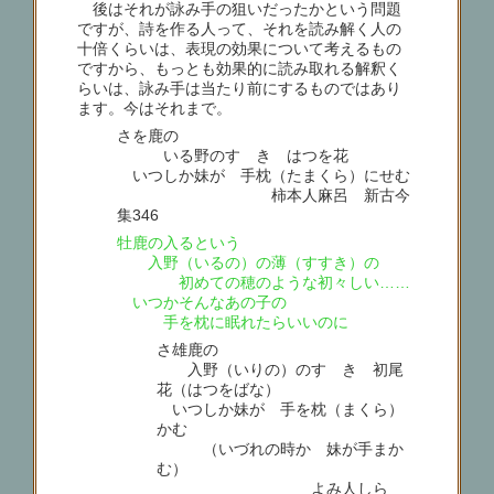
後はそれが詠み手の狙いだったかという問題
ですが、詩を作る人って、それを読み解く人の
十倍くらいは、表現の効果について考えるもの
ですから、もっとも効果的に読み取れる解釈く
らいは、詠み手は当たり前にするものではあり
ます。今はそれまで。
さを鹿の
いる野のすゝき はつを花
いつしか妹が 手枕（たまくら）にせむ
柿本人麻呂 新古今
集346
牡鹿の入るという
入野（いるの）の薄（すすき）の
初めての穂のような初々しい……
いつかそんなあの子の
手を枕に眠れたらいいのに
さ雄鹿の
入野（いりの）のすゝき 初尾
花（はつをばな）
いつしか妹が 手を枕（まくら）
かむ
（いづれの時か 妹が手まか
む）
よみ人しら