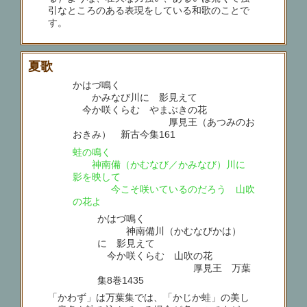
引なところのある表現をしている和歌のことで
す。
夏歌
かはづ鳴く
かみなび川に 影見えて
今か咲くらむ やまぶきの花
厚見王（あつみのお
おきみ） 新古今集161
蛙の鳴く
神南備（かむなび／かみなび）川に
影を映して
今こそ咲いているのだろう 山吹
の花よ
かはづ鳴く
神南備川（かむなびかは）
に 影見えて
今か咲くらむ 山吹の花
厚見王 万葉
集8巻1435
「かわず」は万葉集では、「かじか蛙」の美し