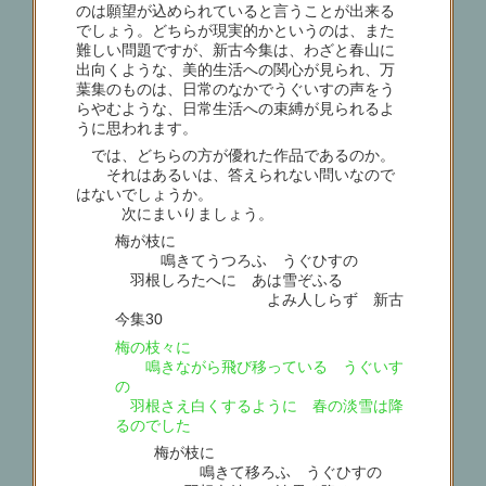
のは願望が込められていると言うことが出来る
でしょう。どちらが現実的かというのは、また
難しい問題ですが、新古今集は、わざと春山に
出向くような、美的生活への関心が見られ、万
葉集のものは、日常のなかでうぐいすの声をう
らやむような、日常生活への束縛が見られるよ
うに思われます。
では、どちらの方が優れた作品であるのか。
それはあるいは、答えられない問いなので
はないでしょうか。
次にまいりましょう。
梅が枝に
鳴きてうつろふ うぐひすの
羽根しろたへに あは雪ぞふる
よみ人しらず 新古
今集30
梅の枝々に
鳴きながら飛び移っている うぐいす
の
羽根さえ白くするように 春の淡雪は降
るのでした
梅が枝に
鳴きて移ろふ うぐひすの