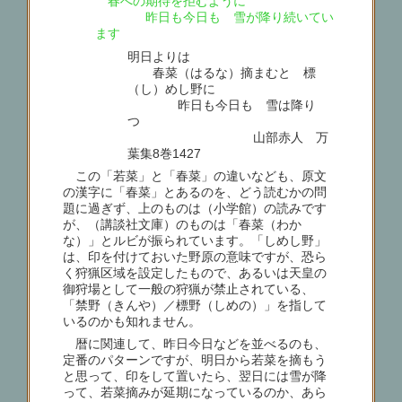
春への期待を拒むように
昨日も今日も 雪が降り続いてい
ます
明日よりは
春菜（はるな）摘まむと 標
（し）めし野に
昨日も今日も 雪は降り
つゝ
山部赤人 万
葉集8巻1427
この「若菜」と「春菜」の違いなども、原文
の漢字に「春菜」とあるのを、どう読むかの問
題に過ぎず、上のものは（小学館）の読みです
が、（講談社文庫）のものは「春菜（わか
な）」とルビが振られています。「しめし野」
は、印を付けておいた野原の意味ですが、恐ら
く狩猟区域を設定したもので、あるいは天皇の
御狩場として一般の狩猟が禁止されている、
「禁野（きんや）／標野（しめの）」を指して
いるのかも知れません。
暦に関連して、昨日今日などを並べるのも、
定番のパターンですが、明日から若菜を摘もう
と思って、印をして置いたら、翌日には雪が降
って、若菜摘みが延期になっているのか、あら