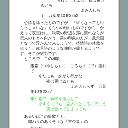
ぬとも
よみ人しら
ず 万葉集10巻2252
心情を詠ったものですが、「遅くなってもい
らっしゃいな」くらいの軽いものですから、か
えって夜更けに、秋萩の野辺を露に濡れならが
恋人のもとへ向かう、男の印象の方が、風景画
となって浮かんで来るようで、抒情詩の体裁を
借りた、叙景詩のような傾向が籠もるようで
す。そこが魅力です。
ところで、この和歌、
露霜（つゆしも）に ころも手（で）濡れ
て
今だにも 妹がり行かな
夜は更けぬとも
よみ人しらず 万葉
集10巻2257
露や霜で 着物を濡らして
今すぐにでも 恋人のところに行こう
夜は更けてしまっても
あるいはこの短歌とも、
関わりのありそうな『古今集』の、