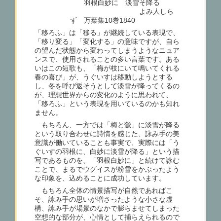
羽根白妙に 淡雪そ降る
よみ人しら
ず 万葉集10巻1840
「移ろふ」は「移る」が継続している表現で、
「移り変る」「変化する」の意味ですが、自ら
の望んだ状態から変わってしまうようなニュア
ンスで、使用されることの多い言葉です。ある
いはこの短歌も、「梅が枝にいて鳴いてくれる
春の喜び」が、うぐいすは移動しようとする
し、冬を呼び返そうとして淡雪が降ってくるの
が、理想世界からの変化のように思われて、
「移ろふ」という表現を用いているのかも知れ
ません。
もちろん、一方では「梅と鶯」に淡雪が降る
という取り合わせに詩情を感じた、詠み手の美
意識が働いていることも事実で、実際には「う
ぐいすの羽根に、白妙に淡雪が降る」という描
写であるものを、「羽根白妙に」と続けて詠む
ことで、まるでウグイスが粉雪をかぶったよう
な印象を、込めることに成功しています。
もちろん全体の情景描写が自然であればこ
そ、詠み手の思いが増さったような小さな虚
構、詠み手が場景のなかで膨らませてしまった
空想的な部分が、心情として捕らえられるので