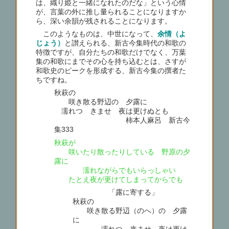
は、織り姫と一緒になれたのだな」という心情
が、言葉の外に推し量られることになりますか
ら、深い余韻が残されることになります。
このようなものは、中世になって、
余情（よ
じょう）
と讃えられる、新古今集時代の和歌の
特徴ですが、自分たちの和歌だけでなく、万葉
集の和歌にまでその心を持ち込むとは、さすが
和歌史のピークを形成する、新古今集の撰者た
ちですね。
秋萩の
咲き散る野辺の 夕露に
濡れつゝきませ 夜は更けぬとも
柿本人麻呂 新古今
集333
秋萩が
咲いたり散ったりしている 野原の夕
露に
濡れながらでもいらっしゃい
たとえ夜が更けてしまってからでも
「露に寄する」
秋萩の
咲き散る野辺（のへ）の 夕露
に
濡れつゝ来ませ 夜は更け