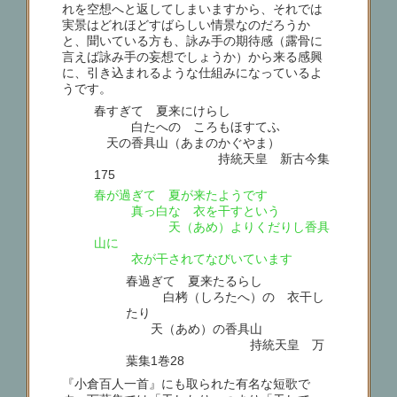
れを空想へと返してしまいますから、それでは
実景はどれほどすばらしい情景なのだろうか
と、聞いている方も、詠み手の期待感（露骨に
言えば詠み手の妄想でしょうか）から来る感興
に、引き込まれるような仕組みになっているよ
うです。
春すぎて 夏来にけらし
白たへの ころもほすてふ
天の香具山（あまのかぐやま）
持統天皇 新古今集
175
春が過ぎて 夏が来たようです
真っ白な 衣を干すという
天（あめ）よりくだりし香具
山に
衣が干されてなびいています
春過ぎて 夏来たるらし
白栲（しろたへ）の 衣干し
たり
天（あめ）の香具山
持統天皇 万
葉集1巻28
『小倉百人一首』にも取られた有名な短歌で