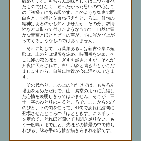
締めくくる。もちろん意味としては三つを並べ
たものではなく、述べたかった思いの中心はこ
の「初鰹」にある訳です。このような智恵の面
白さと、心情とを兼ね揃えたところに、俳句の
精神はあるのかも知れませんが、その分、叙情
性などは取って付けたようなもので、自然に豊
かな青葉とほととぎすの声が、心に浮かび上が
ってくるようなものではありません。
それに対して、万葉集あるいは新古今集の短
歌は、上の句は場所を定め、時間帯を定め、そ
こに卯の花とほとゝぎすを起きますが、それが
月夜に照らされて、白い印象と鳴き声とがこだ
ましますから、自然に情景が心に浮かんできま
す。
その代わり、この上の句だけでは、もちろん
場面を定めただけで、山口素堂のように完結し
た心情を表明しきってはいません。そこが、三
十一字のゆとりのあるところで、ここからのび
のびと、下の句を使って、俳句であれば結句に
登場させたところの「ほととぎす」にスポット
を定めて、どれほど聞いても聞き足りない。も
う一度鳴くまではと、先ほどの情景の中で待ち
わびる、詠み手の心情が描き込まれる訳です。