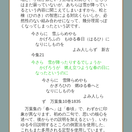
はまだ曇っていないが、あちらは雪が降ってい
るという内容に聞こえてしまいますから、松と
檜（ひのき）の智恵による対比くらいしか、必
然性のない組み合わせになって、幾分理屈っぽ
くなってしまったという訳です。
今さらに 雪ふらめやも
かげろふの もゆる春日（はるひ）に
なりにしものを
よみ人しらず 新古
今集21
今さら 雪が降ったりするでしょうか
かげろうが 燃え立つような春の日に
なったというのに
今さらに 雪降らめやも
かぎろひの 燃ゆる春へと
なりにしものを
よみ人しら
ず 万葉集10巻1835
万葉集の「春へ」は「春頃」で、わずかに印
象が異なります。初めの二句で、思いの核心を
述べて、後からその説明を加えるという、いわ
ゆる今日説明するところの倒置法を使用した、
これもまた多用される定型を使用しています。