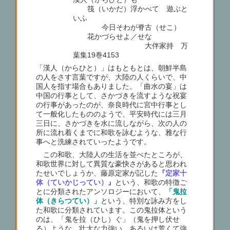
筏（いかだ）浮かべて 遊ぶと
いふ
今日そわが脊古（せこ）
花かづらせよ／せな
大伴家持 万
葉集19巻4153
「漢人（からひと）」はもともとは、朝鮮半島
の人をさす言葉ですが、大陸の人くらいで、中
国人を指す場合もありました。「曲水の宴」は
中国の行事として、さかづきを流すような祝宴
の行事があったのが、奈良時代に宮中行事とし
て一般化したもののようで、平安時代には三月
三日に、さかづきを水に流しながら、次の人の
所に流れ着くまでに和歌を詠むような、雅な行
事へと洗練されていったようです。
この和歌、大陸人の生活を並べたところが、
和歌世界に対して異質な豪快さがあると思われ
たせいでしょうか、藤原定家が記した
『定家十
体（ていかじってい）』
という、和歌の特徴ご
とに分類されたアンソロジーにおいて、
「鬼拉
体（きらつてい）」
という、特別な詠み方をし
た和歌に分類されています。この鬼拉体という
のは、「鬼を拉（ひし）ぐ」（鬼を押し伏せ
る）ような、壮大な力強い、あるいは荒くて強