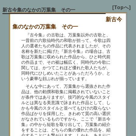
[Topへ]
新古今集のなかの万葉集 その一
新古今
集のなかの万葉集 その一
『古今集』の古歌は、万葉集以外の古歌と、
一昔前の六歌仙時代の和歌が担って、今歌は四
人の選者たちの作品に代表されましたが、その
名称を新たに掲げた『新古今集』の場合は、古
歌は万葉集に収められた作品から、ひと時代前
の作品まで、その裾は幅広く、同時代の今歌に
関しては、かつてこれほど優れた歌人たちが、
同時代にひしめいたことがあっただろうか、と
いう豪華な顔ぶれが揃っています。
そんな中にあって、万葉集から選抜された作
品は、他の勅撰和歌集に掲載されていないこと
が条件ではありますが、技巧的な今風のスタイ
ルとは異なる美意識で詠まれた作品として、し
かも今風のスタイルと並べてもひけの取らない
作品ばかりを採用した、きわめて質の高い選択
がなされているものですから、ここで『新古今
集』の中から短歌を取り出して、万葉集の紹介
をすることは、どちらの集の優れた作品を、紹
介することにも繋がります。しかも、あまりに