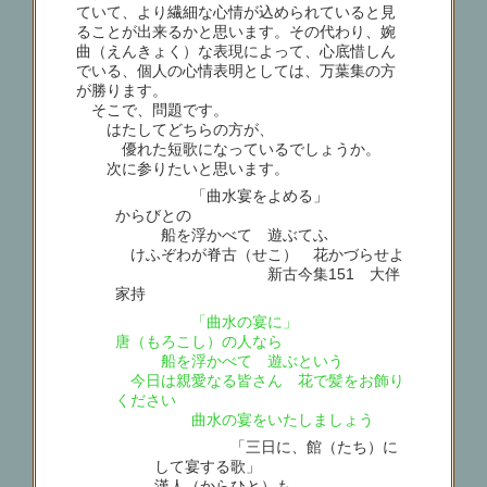
ていて、より繊細な心情が込められていると見
ることが出来るかと思います。その代わり、婉
曲（えんきょく）な表現によって、心底惜しん
でいる、個人の心情表明としては、万葉集の方
が勝ります。
そこで、問題です。
はたしてどちらの方が、
優れた短歌になっているでしょうか。
次に参りたいと思います。
「曲水宴をよめる」
からびとの
船を浮かべて 遊ぶてふ
けふぞわが脊古（せこ） 花かづらせよ
新古今集151 大伴
家持
「曲水の宴に」
唐（もろこし）の人なら
船を浮かべて 遊ぶという
今日は親愛なる皆さん 花で髪をお飾り
ください
曲水の宴をいたしましょう
「三日に、館（たち）に
して宴する歌」
漢人（からひと）も