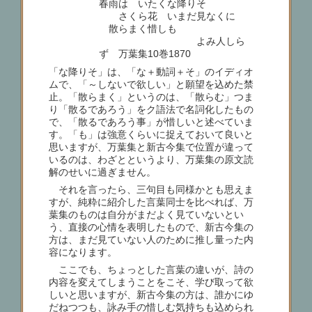
春雨は いたくな降りそ
さくら花 いまだ見なくに
散らまく惜しも
よみ人しら
ず 万葉集10巻1870
「な降りそ」は、「な＋動詞＋そ」のイディオ
ムで、「～しないで欲しい」と願望を込めた禁
止。「散らまく」というのは、「散らむ」つま
り「散るであろう」をク語法で名詞化したもの
で、「散るであろう事」が惜しいと述べていま
す。「も」は強意くらいに捉えておいて良いと
思いますが、万葉集と新古今集で位置が違って
いるのは、わざとというより、万葉集の原文読
解のせいに過ぎません。
それを言ったら、三句目も同様かとも思えま
すが、純粋に紹介した言葉同士を比べれば、万
葉集のものは自分がまだよく見ていないとい
う、直接の心情を表明したもので、新古今集の
方は、まだ見ていない人のために推し量った内
容になります。
ここでも、ちょっとした言葉の違いが、詩の
内容を変えてしまうことをこそ、学び取って欲
しいと思いますが、新古今集の方は、誰かにゆ
だねつつも、詠み手の惜しむ気持ちも込められ