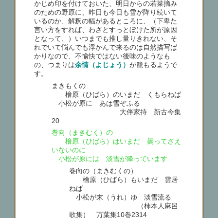
かじめ印を付けておいた、明日からの若菜摘み
のための野原に、昨日も今日も雪が降り続いて
いるのか、解釈の幅があるところに、（下卑た
言い方をすれば、わざとすっとぼけた所が原因
となって、）いつまでも推し量りきれない、そ
れでいて悩んでも浮かんで来るのは自然描写ば
かりなので、不愉快ではない後味のようなも
の、つまりは
余情（よじょう）
が籠もるようで
す。
まきもくの
檜原（ひばら）のいまだ くもらねば
小松が原に あは雪ぞふる
大伴家持 新古今集
20
巻向（まきむく）の
檜原（ひばら）はいまだ 曇ってさえ
いないのに
小松が原には 淡雪が降っています
巻向の（まきむくの）
檜原（ひばら）もいまだ 雲居
ねば
小松が末（うれ）ゆ 淡雪流る
（柿本人麻呂
歌集） 万葉集10巻2314