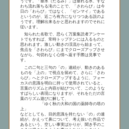
うです。「垂水（たるみ）」は垂れる水、すな
わち流れ落ちる滝のことで、「さわらび」は今
日の「わらび」ではなく、「ゼンマイ」である
というのが、近ごろ有力になりつつある説のよ
うです。理解出来るかと思われますのでそれに
従います。
知られた名歌で、恐らく万葉集読者アンケー
トでもすれば、常時トップテンには入るものと
思われます。激しい動きの渓流から始まって、
焦点を「さわらび」にまでクローズアップさせ
ながら、句切れなく心情へ返す手際は見事で
す。
この二句と三句の「の」連続が、動きのある
ものを「上の」で視点を留めて、さらに「さわ
らび」へとクローズアップするように、フォー
カスの意識を明白に持って使用されていると、
言葉のリズムと内容が結びついて、このような
すばらしい表現になりますが、それをただの言
葉のリズム遊びに解して、
「ゆく秋の大和の国の薬師寺の塔の
上」
などとしても、目的意識を持たない「の」の連
続が、かえって鼻について、考え抜いた作品で
あるという、空しい事実ばかりが、聞き手のこ