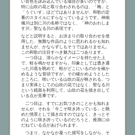
い音色を詠み込んでいる場合が多いのですが、
特に山吹の花と取り合わされるのは、「梅」と
「うぐいす」ほどではありませんが、和歌の定
番のスタイルにすらなっているようです。神南
備川は別に川の名称ではなく、「神のおわしま
す川」聖なる川の表現です。
などと説明すると、お決まりの取り合わせを使
用した、無難な作品のように思われるかも知れ
ませんが、かならずしもそうではありません。
この和歌の注目すべき魅力は二つあります。
一つ目は、清らかなイメージを持たせた上
で、蛙を鳴かせますから、印象としては透き通
った川底を眺めて、蛙がどこにいるのかを確か
めるような冒頭ですが、その確かめようとした
ところに、咲いている山吹の花が映される。つ
まり実体としての山吹の花ではなく、聖なる川
という鏡面を利用して、山吹の花を描き出して
いる点が見事です。
二つ目は、すでにお気づきのことかも知れま
せんが、それを「今こそ咲き誇っている」と眺
めた情景として描き出すのではなく、きっとそ
のように咲き誇っているのだろうと、推測にゆ
だねている点があげられます。
つまり、なかなか凝った描写をしながら、そ