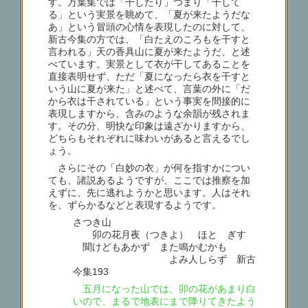
す。万葉集では「干したり」つまり「干して
る」という実景を眺めて、「夏が来たようだな
あ」という冒頭の心情を表現したのに対して、
新古今集の方では、「白たえのころもを干すと
言われる」天の香具山に夏が来たようだ、と述
べています。実景として衣が干してあることを
直接表明せず、ただ「夏になったら衣を干すと
いう山に夏が来た」と述べて、言葉の外に「だ
から衣は干されている」という事実を間接的に
表現しますから、含みのような余韻が残されま
す。その分、明快な印象は遠ざかりますから、
どちらもそれぞれに味わいがあると言えるでし
ょう。
さらにその「白妙の衣」が何を指すかについ
ても、諸説あるようですが、ここでは推察を加
えずに、先に逃れようかと思います。人はそれ
を、ずらかるなどと表現するようです。
さつき山
卯の花月夜（つきよ） ほとゝぎす
聞けどもあかず また鳴かむかも
よみ人しらず 新古
今集193
五月になった山では、卯の花があまり白
いので、まるで地表にまで降りてきたよう