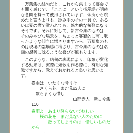
万葉集の結句だと、これから集まって宴会で
も開く感じで、「ここに」という指示語が明確
な意図を持って使用されています。余所から眺
めたと言うよりも、詠み手のその一員で、ある
いは宴の席で歌われても、魅力的な短歌になり
そうです。それに対して、新古今集のものは、
そのみやびな場景を、ちょっと客観的に写し取
ったような傾向に増さりますから、万葉集のも
のは現場の臨場感に増さり、古今集のものは名
画の感興に耽るような喜びが籠もります。
このような、結句の表現により、印象が変化
する効果は、実際に短歌を作る際に、有用な知
識ですから、覚えておかれると良いと思いま
す。
春雨は いたくな降りそ
さくら花 まだ見ぬ人に
散らまくも惜し
山部赤人 新古今集
110
春雨よ あまり降らないで欲しい
桜の花を まだ見ない人のために
散ってしまうのは 惜しいものだ
から