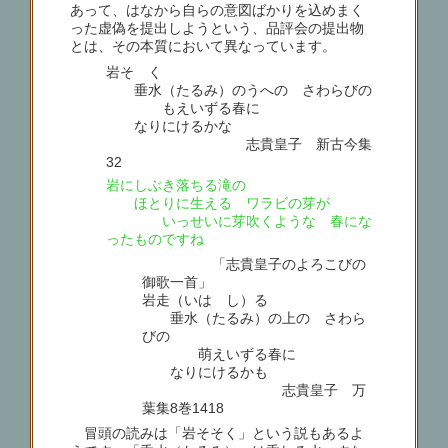
あって、はなから自らの意図ばかりを込めまく
った虚偽を提出しようという、品評会の提出物
とは、その本質において異なっています。
岩そゝく
垂水（たるみ）のうへの さわらびの
もえいずる春に
なりにけるかな
志貴皇子 新古今集
32
岩にしぶき落ちる滝の
ほとりに生える ワラビの芽が
いっせいに芽吹くような 春にな
ったものですね
「志貴皇子のよろこびの
御歌一首」
岩走（いはゞし）る
垂水（たるみ）の上の さわら
びの
萌えいずる春に
なりにけるかも
志貴皇子 万
葉集8巻1418
冒頭の読みは「岩そそく」という説もあるよ