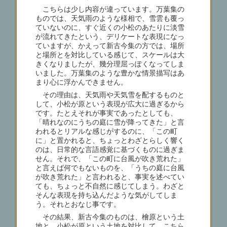
こちらは少し内容が違っています。万葉集の
ものでは、天気雨のような様相で、雪雲も覆っ
ていないのに、すぐ近くの小松のあたりに淡雪
が流れてきたという、デリケートな表現になっ
ていますが、かえって新古今集の方では、場所
と場所とを対比している感じて、スケールは大
きくなりましたが、幾分理屈っぽくなってしま
いました。万葉集のような豊かな情景描写はあ
まり心に浮かんできません。
その理由は、天気雨や天気雪を配するものと
して、小松が原という表現が広大に過ぎるから
です。たとえそれが事実であったとしても、
「晴れなのにうちの庭に雪が降ってきた」と言
われるとリアルな感じがするのに、「この町
に」と置かれると、ちょっとわざとらしく響く
のは、日常的な言語感覚に基づくものに過ぎま
せん。それで、「この町に台風が吹き荒れた」
と言えば何でもないものを、「うちの庭に台風
が吹き荒れた」と言われると、事実を述べてい
ても、ちょっと不自然に感じてしまう。わざと
そんな表現を持ち込んだような気がしてしま
う。それとおなじ事です。
その結果、新古今集のものは、檜原という土
地と、小松が原という土地を対比して、こちら