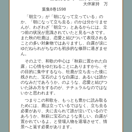
大伴家持 万
葉集8巻1598
「朝立つ」が「朝になって立っている」の
か、「朝になって立ち去る」のかは分かりませ
んが、わざわざ「朝立つ」とあるからには、立
つ前の状況が意識されていたと見るべきです。
また秋の牡鹿は、恋愛と結びついて表現される
ことの多い対象物ではありますし、白露が涙に
ゆだねられがちなのも初歩的な修辞に過ぎませ
ん。
その上で、和歌の中心は「秋萩に置かれた白
露」に心情をゆだねることにありますから、そ
の目的に集中するなら、牡鹿が立ち去った後に
残された、宝石のような白露は、あるいは誰か
のなみだであろうか。のような、恋愛と結びつ
いた詠み方をするのが、ナチュラルなのではな
いかと思われます。
つまりこの和歌を、もっとも豊かに読み取る
ためには、鹿は立っているではなく、立ち去る
必要があり、夫に去られて誰が泣いているので
あろうか、秋萩に宝石のような美しい、白露が
置かれているよ。と登場人物を退場させて、情
景へと返す必要があります。