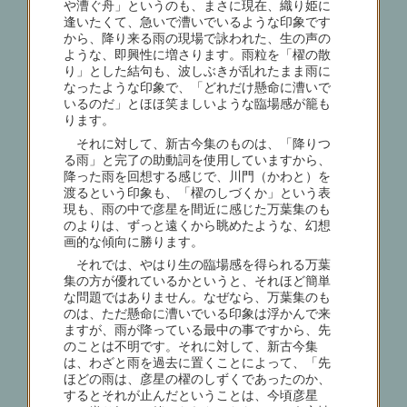
や漕ぐ舟」というのも、まさに現在、織り姫に
逢いたくて、急いで漕いでいるような印象です
から、降り来る雨の現場で詠われた、生の声の
ような、即興性に増さります。雨粒を「櫂の散
り」とした結句も、波しぶきが乱れたまま雨に
なったような印象で、「どれだけ懸命に漕いで
いるのだ」とほほ笑ましいような臨場感が籠も
ります。
それに対して、新古今集のものは、「降りつ
る雨」と完了の助動詞を使用していますから、
降った雨を回想する感じで、川門（かわと）を
渡るという印象も、「櫂のしづくか」という表
現も、雨の中で彦星を間近に感じた万葉集のも
のよりは、ずっと遠くから眺めたような、幻想
画的な傾向に勝ります。
それでは、やはり生の臨場感を得られる万葉
集の方が優れているかというと、それほど簡単
な問題ではありません。なぜなら、万葉集のも
のは、ただ懸命に漕いでいる印象は浮かんで来
ますが、雨が降っている最中の事ですから、先
のことは不明です。それに対して、新古今集
は、わざと雨を過去に置くことによって、「先
ほどの雨は、彦星の櫂のしずくであったのか、
するとそれが止んだということは、今頃彦星