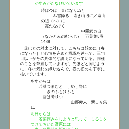
かすみがたなびいています
時は今は 春になりぬと
み雪降る 遠き山辺に／遠山
の辺（へ）に
霞たなびく
中臣武良自
（なかとみのむらじ） 万葉集8巻
1439
先ほどの対比に対して、こちらは始めに［春
になった］と心情を込めた概説を述べて、三句
目以下がその具体的な説明になっている。同種
のことを並置していますが、先ほどと同じよう
に、冬の気配を織り込んで、春の初めを丁寧に
描いています。
あすからは
若菜つまむと しめし野に
きのふもけふも
雪は降りつゝ
山部赤人 新古今集
11
明日からは
若菜摘みをしようと思って しるしを
つけておいた野原には