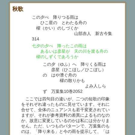
秋歌
この夕べ 降りつる雨は
ひこ星の とわたる舟の
櫂（かい）のしづくか
山部赤人 新古今集
314
七夕の夕べ 降ったこの雨は
あるいは彦星が 天の川を渡る舟の
櫂のしずくであろうか
この夕（ゆふ）へ 降りくる雨は
彦星（ひこほし／ひこぼし）
の はや漕ぐ舟の
櫂の散りかも
よみ人しら
ず 万葉集10巻2052
ここでは四句目の違いが、二つの短歌の印象
をそれぞれ違ったものに見せています。それに
合せて、全体のニュアンスも若干変更されてい
ますが、それが参考資料の差異によるものなの
か、故意に変更しているのかは私には分かりま
せん。ただ、いつものパターンで、万葉集のも
のは、「降り来る」と今の雨を提示して、「は