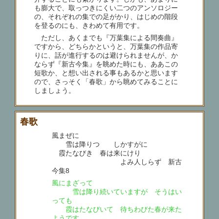
も膨大で、取っつきにくい二つのアンソロジー
の、それぞれの集での足がかり、はじめの階段
を登るのにも、きわめて有用です。
ただし、あくまでも『万葉集による間奏曲』
ですから、どちらかというと、万葉集の作品寄
りに、話が進行するのは避けられませんが、か
ならず『新古今集』を眺めた時にも、ああこの
短歌か、と想い出される事もあるかと思います
ので、さっそく「春歌」から眺めてみることに
しましょう。
春歌
風まぜに
雪は降りつゝ しかすがに
霞たなびき 春は来にけり
よみ人しらず 新古
今集8
風にまざって
雪は降り続いていますが そうはい
っても
霞はたなびいて 待ちわびた春が来た
ようです