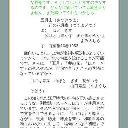
な月夜です。そうしてほととぎすの声がす
るのです。どんなに聞いていても聞き足り
ません。また鳴いてくれないかしら。
五月山（さつきやま）
卯の花月夜（づくよ／つく
よ） ほとゝぎす
聞けども飽かず また鳴かぬかも
よみ人しら
ず 万葉集10巻1953
面白いことに、上句が名詞の羅列になってい
ますから、それぞれで句点を設けることが可能
です。さらに、「五月」「卯の花」「ほとゝぎ
す」のそれぞれが、俳句で言うところの季語に
なっていますから、
目には青葉 山ほとゝぎす 初がつを
山口素堂（やまぐち
そどう）
この知られた江戸時代の俳句を思い起こさせ
るような、列挙法（れっきょほう）が使用され
ています。それで素堂のは俳句らしく、十七字
で文を全うできるように、「目には」と導入し
ながら、視覚・聴覚・味覚を並べ、和歌世界の
雅（みやび）に対して、結句に俗な「初鰹」で