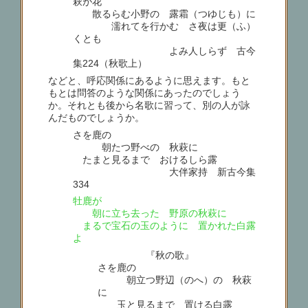
萩が花
散るらむ小野の 露霜（つゆじも）に
濡れてを行かむ さ夜は更（ふ）
くとも
よみ人しらず 古今
集224（秋歌上）
などと、呼応関係にあるように思えます。もと
もとは問答のような関係にあったのでしょう
か。それとも後から名歌に習って、別の人が詠
んだものでしょうか。
さを鹿の
朝たつ野べの 秋萩に
たまと見るまで おけるしら露
大伴家持 新古今集
334
牡鹿が
朝に立ち去った 野原の秋萩に
まるで宝石の玉のように 置かれた白露
よ
『秋の歌』
さを鹿の
朝立つ野辺（のへ）の 秋萩
に
玉と見るまで 置ける白露