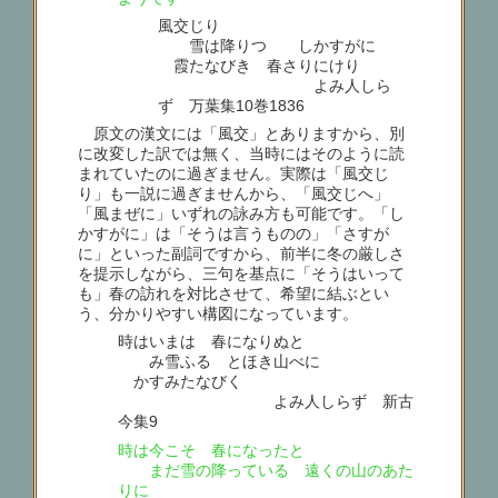
風交じり
雪は降りつゝ しかすがに
霞たなびき 春さりにけり
よみ人しら
ず 万葉集10巻1836
原文の漢文には「風交」とありますから、別
に改変した訳では無く、当時にはそのように読
まれていたのに過ぎません。実際は「風交じ
り」も一説に過ぎませんから、「風交じへ」
「風まぜに」いずれの詠み方も可能です。「し
かすがに」は「そうは言うものの」「さすが
に」といった副詞ですから、前半に冬の厳しさ
を提示しながら、三句を基点に「そうはいって
も」春の訪れを対比させて、希望に結ぶとい
う、分かりやすい構図になっています。
時はいまは 春になりぬと
み雪ふる とほき山べに
かすみたなびく
よみ人しらず 新古
今集9
時は今こそ 春になったと
まだ雪の降っている 遠くの山のあた
りに