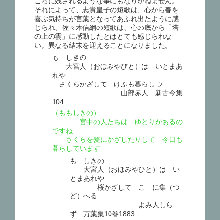
ころに残されるような事にもなりかねません。
それによって、志貴皇子の短歌は、心から春を
喜ぶ気持ちが言葉となってあふれ出たように感
じられ、佐々木信綱の短歌は、心の底から「塔
の上の雲」に感動したとはとても感じられな
い。異なる結末を迎えることになりました。
もゝしきの
大宮人（おほみやびと）は いとまあ
れや
さくらかざして けふも暮らしつ
山部赤人 新古今集
104
（ももしきの）
宮中の人たちは ゆとりがあるの
ですね
さくらを髪にかざしたりして 今日も
暮らしています
もゝしきの
大宮人（おほみやひと）は い
とまあれや
桜かざして こゝに集（つ
ど）へる
よみ人しら
ず 万葉集10巻1883