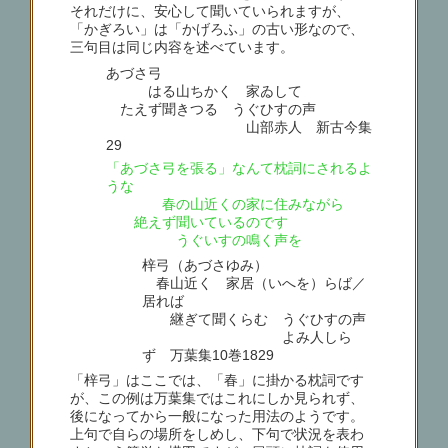
それだけに、安心して聞いていられますが、
「かぎろい」は「かげろふ」の古い形なので、
三句目は同じ内容を述べています。
あづさ弓
はる山ちかく 家ゐして
たえず聞きつる うぐひすの声
山部赤人 新古今集
29
「あづさ弓を張る」なんて枕詞にされるよ
うな
春の山近くの家に住みながら
絶えず聞いているのです
うぐいすの鳴く声を
梓弓（あづさゆみ）
春山近く 家居（いへを）らば／
居れば
継ぎて聞くらむ うぐひすの声
よみ人しら
ず 万葉集10巻1829
「梓弓」はここでは、「春」に掛かる枕詞です
が、この例は万葉集ではこれにしか見られず、
後になってから一般になった用法のようです。
上句で自らの場所をしめし、下句で状況を表わ