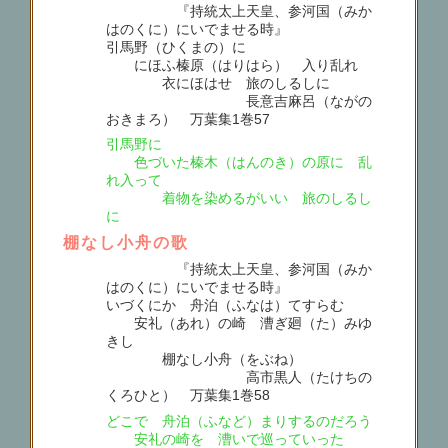
『持統太上天皇、参河国（みか
はのくに）にいでませる時』
引馬野（ひくまの）に
にほふ榛原（はりはら） 入り乱れ
衣にほはせ 旅のしるしに
長意吉麻呂（ながの
おきまろ） 万葉集1巻57
引馬野に
色づいた榛木（はんのき）の原に 乱
れ入って
着物を染めるがいい 旅のしるし
に
棚なし小舟の歌
『持統太上天皇、参河国（みか
はのくに）にいでませる時』
いづくにか 舟泊（ふなは）てすらむ
安礼（あれ）の崎 漕ぎ廻（た）みゆ
きし
棚なし小舟（をぶね）
高市黒人（たけちの
くろひと） 万葉集1巻58
どこで 舟泊（ふなど）まりするのだろう
安礼の崎を 漕いで巡っていった