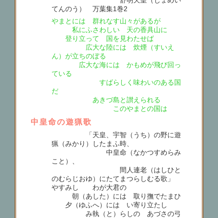
舒明天皇（じょめい
てんのう） 万葉集1巻2
やまとには 群れなす山々があるが
私にふさわしい 天の香具山に
登り立って 国を見わたせば
広大な陸には 炊煙（すいえ
ん）が立ちのぼる
広大な海には かもめが飛び回っ
ている
すばらしく味わいのある国
だ
あきづ島と讃えられる
このやまとの国は
中皇命の遊猟歌
「天皇、宇智（うち）の野に遊
猟（みかり）したまふ時、
中皇命（なかつすめらみ
こと）、
間人連老（はしひと
のむらじおゆ）にたてまつらしむる歌」
やすみしゝ わが大君の
朝（あした）には 取り撫でたまひ
夕（ゆふへ）には い寄り立たしゝ
み執（と）らしの あづさの弓