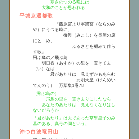
寒さのつのる晩には
大和のことが思われる
平城京遷都歌
『藤原宮より寧楽宮（ならのみ
や）にうつる時に、
御輿（みこし）を長屋の原
にとゞめ、
ふるさとを顧みて作ら
す歌』
飛ぶ鳥の／飛ぶ鳥
明日香（あすか）の里を 置きて去
（い）なば
君があたりは 見えずかもあらむ
元明天皇（げんめい
てんのう） 万葉集1巻78
（飛ぶ鳥の）
飛鳥の里を 置き去りにしたなら
あなたのあたりは 見えなくなりはし
ないだろうか
「君があたり」は夫であった草壁皇子のみ
墓のある、真弓の岡という。
沖つ白波竜田山