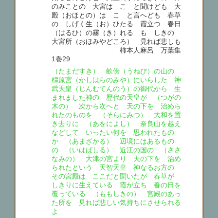
のみことの 大宮は こゝと聞けども 大
殿（おほとの）は こゝと言へども 春草
の しげく生（お）ひたる 霞立つ 春日
（はるひ）の霧（き）れる もゝしきの
大宮所（おほみやどころ） 見れば悲しも
柿本人麻呂 万葉集
1巻29
（たまだすき） 畝傍（うねび）の山の
橿原宮（かしはらのみや）にいらした 神
武天皇（じんむてんのう）の御代から 生
まれました神の 歴代の天皇が （つがの
木の） 次から次へと 天の下を 治めら
れたのものを （そらにみつ） 大和を置
き去りに （あをによし） 奈良山を越え
などして いったい何を 思われたもの
か （あまざかる） 辺境にはあるもの
の （いはばしる） 近江の国の （ささ
なみの） 大津の宮より 天の下を 治め
られたという 天智天皇 神なるお方の
その宮殿は ここだと聞いたが 春草が
しきりに生えている 霞が立ち 春の日を
覆っている （ももしきの） 宮殿のあっ
た所を 見れば悲しい気持ちにさせられる
よ