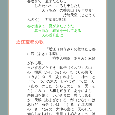
春過ぎて 夏来たるらし
しろたへの ころも干したり
天（あめ）の香具山（かぐやま）
持統天皇（じとうて
んのう） 万葉集1巻28
春が過ぎて 夏が来たようだ
真っ白な 着物を干してある
天の香具山に
近江荒都の歌
「近江（おうみ）の荒れたる都
に過（よき）る時に、
柿本人朝臣（あそみ）麻呂
が作る歌」
玉だすき／たすき 畝傍（うねび）の山
の 橿原（かしはら）の ひじりの御代
（みよ）ゆ 生（あ）れましゝ 神のこと
／”＼ つがの木の いやつぎ／”＼に 天
（あめ）のした 知らしめしゝを 天（そ
ら）にみつ 大和を置きて あをによし
奈良山を越え いかさまに 思ほしめせ
か 天離（あまざか）る 鄙（ひな）には
あれど 石走（いはゞし）る 近江の国
の さゝなみの 大津の宮に 天のした
知らしめしけむ 天皇（すめろき）の 神