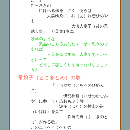
むらさきの
にほへる妹を にくゝあらば
人妻ゆゑに 我（あ）れ恋ひめや
も
大海人皇子（後の天
武天皇） 万葉集1巻21
紫草のような
気品のこもるあなたを 憎く思うので
あれば
人目を気にする 人妻であるから
といって
どうして恋しく袖を振ったりしましょ
うか
常娘子（とこをとめ）の歌
「十市皇女（とをちのひめみ
こ）、
伊勢神宮（いせのかむみ
や）に参（ま）ゐおもぶく時
波多（はた）の横山の巌
（いはほ）を見て、
吹黄刀自（ふゝきのと
じ）が作る歌」
川の上（へ／うへ）の