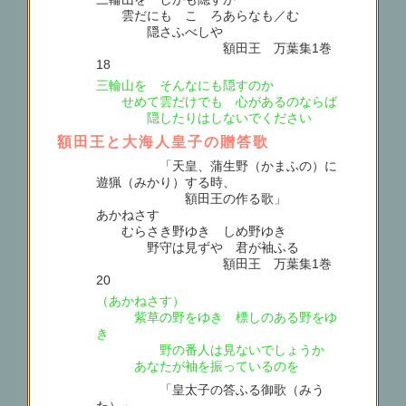
雲だにも こゝろあらなも／む
隠さふべしや
額田王 万葉集1巻
18
三輪山を そんなにも隠すのか
せめて雲だけでも 心があるのならば
隠したりはしないでください
額田王と大海人皇子の贈答歌
「天皇、蒲生野（かまふの）に
遊猟（みかり）する時、
額田王の作る歌」
あかねさす
むらさき野ゆき しめ野ゆき
野守は見ずや 君が袖ふる
額田王 万葉集1巻
20
（あかねさす）
紫草の野をゆき 標しのある野をゆ
き
野の番人は見ないでしょうか
あなたが袖を振っているのを
「皇太子の答ふる御歌（みう
た）」