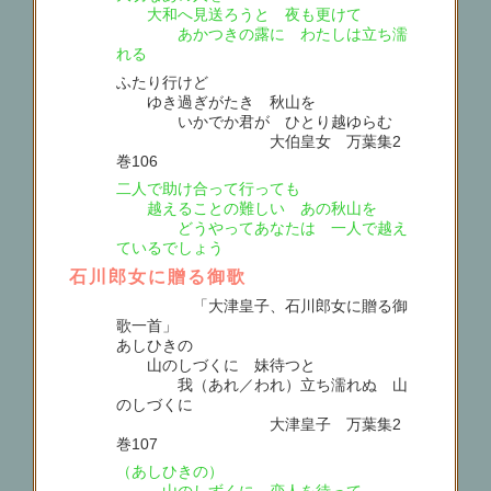
大和へ見送ろうと 夜も更けて
あかつきの露に わたしは立ち濡
れる
ふたり行けど
ゆき過ぎがたき 秋山を
いかでか君が ひとり越ゆらむ
大伯皇女 万葉集2
巻106
二人で助け合って行っても
越えることの難しい あの秋山を
どうやってあなたは 一人で越え
ているでしょう
石川郎女に贈る御歌
「大津皇子、石川郎女に贈る御
歌一首」
あしひきの
山のしづくに 妹待つと
我（あれ／われ）立ち濡れぬ 山
のしづくに
大津皇子 万葉集2
巻107
（あしひきの）