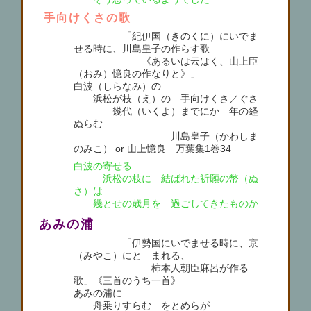
手向けくさの歌
「紀伊国（きのくに）にいでま
せる時に、川島皇子の作らす歌
《あるいは云はく、山上臣
（おみ）憶良の作なりと》」
白波（しらなみ）の
浜松が枝（え）の 手向けくさ／ぐさ
幾代（いくよ）までにか 年の経
ぬらむ
川島皇子（かわしま
のみこ） or 山上憶良 万葉集1巻34
白波の寄せる
浜松の枝に 結ばれた祈願の幣（ぬ
さ）は
幾とせの歳月を 過ごしてきたものか
あみの浦
「伊勢国にいでませる時に、京
（みやこ）にとゞまれる、
柿本人朝臣麻呂が作る
歌」《三首のうち一首》
あみの浦に
舟乗りすらむ をとめらが