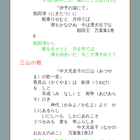
『伊予の湯にて』
熟田津（にきたつ）に
船乗りせむと 月待てば
潮もかなひぬ 今は漕ぎ出でな
額田王 万葉集1巻
8
熟田津から
船を出そうと 月を待てば
潮も頃合いだ 今こそ漕ぎ出そう
三山の歌
『中大兄皇子の三山（みつや
ま）の歌一首』
香具山（かぐやま）は 畝傍（うねび）
をゝしと
耳成（みゝなし）と 相争（あひあら
そ）ひき
神代（かみよ／かむよ）より か
くにあるらし
いにしへも しかにあれこそ
うつせみも 妻を 争ふらしき
中大兄皇子（なかの
おおえのみこ） 万葉集1巻13