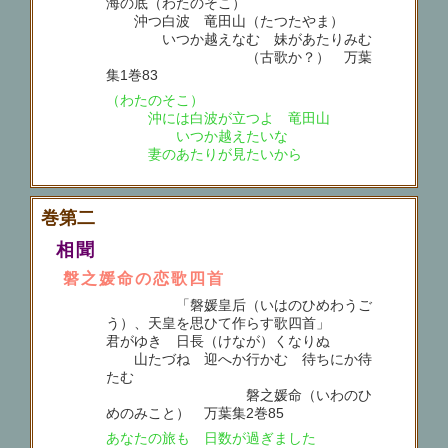
海の底（わたのそこ）
沖つ白波 竜田山（たつたやま）
いつか越えなむ 妹があたりみむ
（古歌か？） 万葉
集1巻83
（わたのそこ）
沖には白波が立つよ 竜田山
いつか越えたいな
妻のあたりが見たいから
巻第二
相聞
磐之媛命の恋歌四首
「磐媛皇后（いはのひめわうご
う）、天皇を思ひて作らす歌四首」
君がゆき 日長（けなが）くなりぬ
山たづね 迎へか行かむ 待ちにか待
たむ
磐之媛命（いわのひ
めのみこと） 万葉集2巻85
あなたの旅も 日数が過ぎました