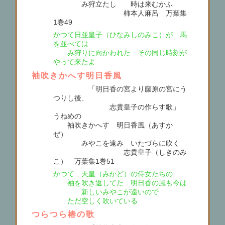
み狩立たしゝ 時は来むかふ
柿本人麻呂 万葉集
1巻49
かつて日並皇子（ひなみしのみこ）が 馬
を並べては
み狩りに向かわれた その同じ時刻が
やって来たよ
袖吹きかへす明日香風
「明日香の宮より藤原の宮にう
つりし後、
志貴皇子の作らす歌」
うねめの
袖吹きかへす 明日香風（あすかゝ
ぜ）
みやこを遠み いたづらに吹く
志貴皇子（しきのみ
こ） 万葉集1巻51
かつて 天皇（みかど）の侍女たちの
袖を吹き返してた 明日香の風も今は
新しいみやこが遠いので
ただ空しく吹いている
つらつら椿の歌