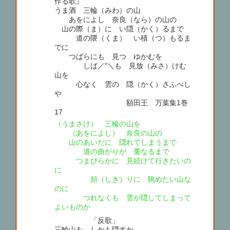
作る歌』
うま酒 三輪（みわ）の山
あをによし 奈良（なら）の山の
山の際（ま）に い隠（かく）るまで
道の隈（くま） い積（つ）もるま
でに
つばらにも 見つゝゆかむを
しば／"＼も 見放（みさ）けむ
山を
心なく 雲の 隠（かく）さふべし
や
額田王 万葉集1巻
17
（うまさけ） 三輪の山を
（あをによし） 奈良の山の
山のあいだに 隠れてしまうまで
道の曲がりが 重なるまで
つまびらかに 見続けて行きたいの
に
頻（しき）りに 眺めたい山な
のに
つれなくも 雲が隠してしまって
よいものか
「反歌」
三輪山を しかも隠すか