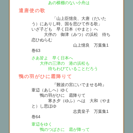
あの横棚のない小舟は
遣唐使の歌
「山上臣憶良、大唐（だいた
う）にありし時、国を思ひて作る歌」
いざ子ども 早く日本（やまと）へ
大伴の 御津（みつ）の浜松 待ち
恋ひぬらむ
山上憶良 万葉集1
巻63
さあ皆よ 早く日本へ
大伴の三津の 港の浜松も
待ちわびていることだろう
鴨の羽がひに霜降りて
『難波の宮にいでませる時』
葦辺（あしへ）ゆく
鴨の羽がひに 霜降りて
寒き夕（ゆふ）へは 大和（やま
と）し思ほゆ
志貴皇子 万葉集1
巻64
葦辺をゆく
鴨のつばさに 霜が降って