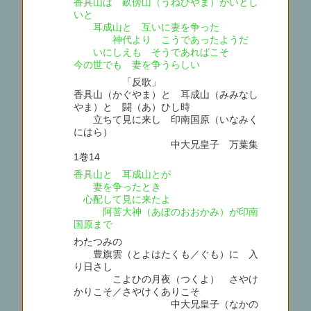
香具山は 畝傍山（うねびやま）がいとし
いと
耳成山と 互いに妻を争った
神代より こうであったようだ
いにしえも そうであればこそ
今の世でも 妻を争うらしい
「反歌」
香具山（かぐやま）と 耳成山（みみなし
やま）と 闘（あ）ひし時
立ちて見に来し 印南国原（いなみく
にはら）
中大兄皇子 万葉集
1巻14
香具山と 耳成山とが
妻を争ったとき
心配して見に来たよ
阿菩大神（あぼのおおかみ）が印南
国原まで
わたつみの
豊旗雲（とよはたくも／ぐも）に 入
り日さし
こよひの月夜（つくよ） さやけ
かりこそ／さやけくありこそ
中大兄皇子（なかの