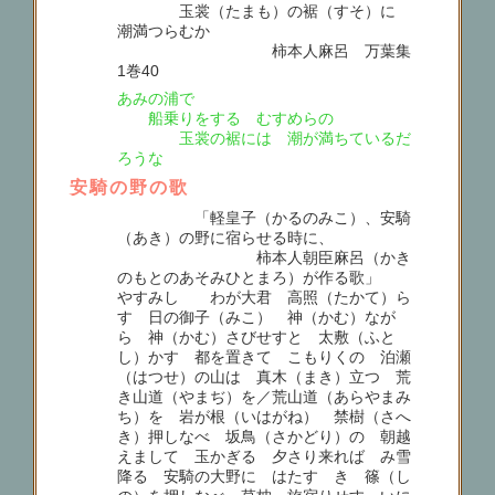
玉裳（たまも）の裾（すそ）に
潮満つらむか
柿本人麻呂 万葉集
1巻40
あみの浦で
船乗りをする むすめらの
玉裳の裾には 潮が満ちているだ
ろうな
安騎の野の歌
「軽皇子（かるのみこ）、安騎
（あき）の野に宿らせる時に、
柿本人朝臣麻呂（かき
のもとのあそみひとまろ）が作る歌」
やすみしゝ わが大君 高照（たかて）ら
す 日の御子（みこ） 神（かむ）なが
ら 神（かむ）さびせすと 太敷（ふと
し）かす 都を置きて こもりくの 泊瀬
（はつせ）の山は 真木（まき）立つ 荒
き山道（やまぢ）を／荒山道（あらやまみ
ち）を 岩が根（いはがね） 禁樹（さへ
き）押しなべ 坂鳥（さかどり）の 朝越
えまして 玉かぎる 夕さり来れば み雪
降る 安騎の大野に はたすゝき 篠（し