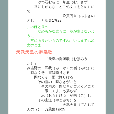
ゆつ石むらに 草生（む）さず
常にもがもな とこ処女（をとめ）に
て
吹黄刀自（ふふきの
とじ） 万葉集1巻22
川のほとりの
なめらかな岩々に 草が生えないよ
うに
常にありたいものですね いつまでも乙
女のまま
天武天皇の御製歌
「天皇の御製歌（おほみう
た）」
み吉野の 耳我（みゝが）の嶺（みね）に
時なくそ 雪は降りける
間なくそ 雨は降りける
その雪の 時なきがごと
その雨の 間なきがごとく／ごと
隈（くま）も落ちず
思（おも）ひつゝぞ来（こ）し
その山道（やまみち）を
天武天皇（てんむて
んのう） 万葉集1巻25