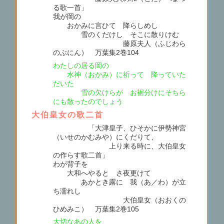
る歌一首」
我が岡の
おかみに言ひて 降らしめし
雪のくだけし そこに散りけむ
藤原夫人（ふじわら
のぶにん） 万葉集2巻104
わたしの居る岡の
水神（おかみ）に祈って 降っていた
だいた
雪の欠けらが お裾分けにそちら
にも散ったのでしょう
大伯皇女の歌二首
「大津皇子、ひそかに伊勢神宮
（いせのかむみや）にくだりて、
上り来る時に、大伯皇女
の作らす歌二首」
わが背子を
大和へやると さ夜更けて
あかとき露に 我（あ／わ）が立
ち濡れし
大伯皇女（おおくの
ひめみこ） 万葉集2巻105
大切なあの人を