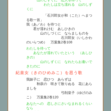
山のしずくに 恋人を待って
わたしは立ち濡れる 山のしず
くに
「石川郎女が和（こた）へまつ
る歌一首」
我（あ／わ）を待つと
君が濡れけむ あしひきの
山のしづくに ならましものを
石川郎女（いしかわ
のいらつめ） 万葉集2巻108
わたしを待って
あなたが濡れていたという （あしひ
きの）
山のしずくに なれたらお逢いで
きたのに
紀皇女（きのひめみこ）を思う歌
我妹子に 恋ひつゝあらずは
秋萩の 咲きて散りぬる 花にあら
ましを
弓削皇子（ゆげのみ
こ） 万葉集2巻120
あなたへの 恋しさにさいなまれるくらい
なら