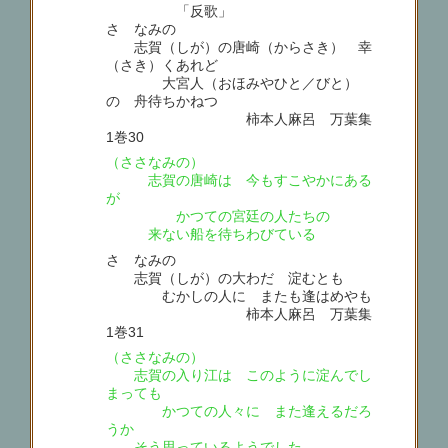
「反歌」
さゝなみの
志賀（しが）の唐崎（からさき） 幸
（さき）くあれど
大宮人（おほみやひと／びと）
の 舟待ちかねつ
柿本人麻呂 万葉集
1巻30
（ささなみの）
志賀の唐崎は 今もすこやかにある
が
かつての宮廷の人たちの
来ない船を待ちわびている
さゝなみの
志賀（しが）の大わだ 淀むとも
むかしの人に またも逢はめやも
柿本人麻呂 万葉集
1巻31
（ささなみの）
志賀の入り江は このように淀んでし
まっても
かつての人々に また逢えるだろ
うか
そう思っているようでした