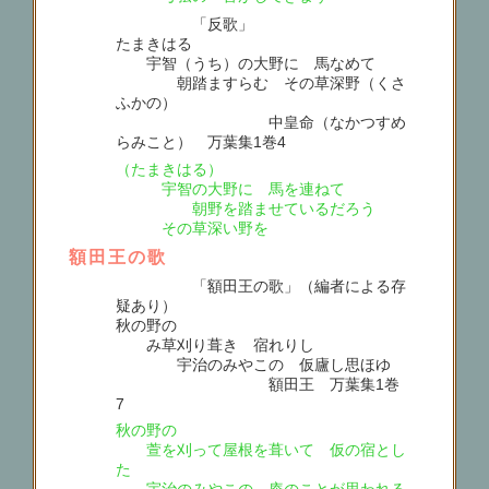
「反歌」
たまきはる
宇智（うち）の大野に 馬なめて
朝踏ますらむ その草深野（くさ
ふかの）
中皇命（なかつすめ
らみこと） 万葉集1巻4
（たまきはる）
宇智の大野に 馬を連ねて
朝野を踏ませているだろう
その草深い野を
額田王の歌
「額田王の歌」（編者による存
疑あり）
秋の野の
み草刈り葺き 宿れりし
宇治のみやこの 仮廬し思ほゆ
額田王 万葉集1巻
7
秋の野の
萱を刈って屋根を葺いて 仮の宿とし
た
宇治のみやこの 庵のことが思われる