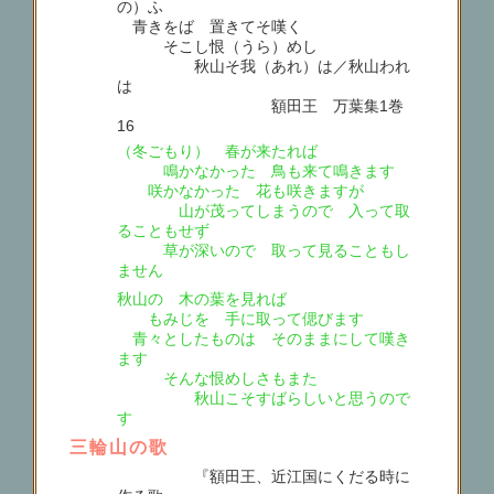
の）ふ
青きをば 置きてそ嘆く
そこし恨（うら）めし
秋山そ我（あれ）は／秋山われ
は
額田王 万葉集1巻
16
（冬ごもり） 春が来たれば
鳴かなかった 鳥も来て鳴きます
咲かなかった 花も咲きますが
山が茂ってしまうので 入って取
ることもせず
草が深いので 取って見ることもし
ません
秋山の 木の葉を見れば
もみじを 手に取って偲びます
青々としたものは そのままにして嘆き
ます
そんな恨めしさもまた
秋山こそすばらしいと思うので
す
三輪山の歌
『額田王、近江国にくだる時に