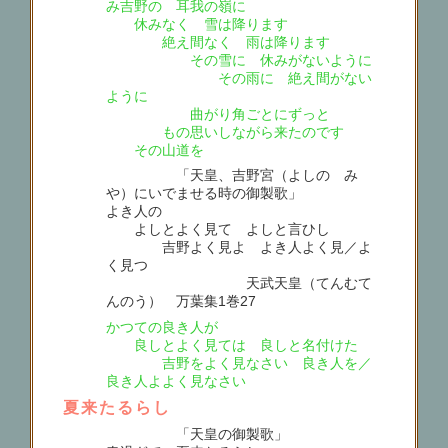
み吉野の 耳我の嶺に
休みなく 雪は降ります
絶え間なく 雨は降ります
その雪に 休みがないように
その雨に 絶え間がない
ように
曲がり角ごとにずっと
もの思いしながら来たのです
その山道を
「天皇、吉野宮（よしのゝみ
や）にいでませる時の御製歌」
よき人の
よしとよく見て よしと言ひし
吉野よく見よ よき人よく見／よ
く見つ
天武天皇（てんむて
んのう） 万葉集1巻27
かつての良き人が
良しとよく見ては 良しと名付けた
吉野をよく見なさい 良き人を／
良き人よよく見なさい
夏来たるらし
「天皇の御製歌」