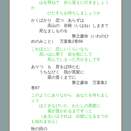
山を尋ねて 自ら迎えに行きましょう
か
ひたすらお待ちしましょうか
かくばかり 恋つゝあらずは
高山の 岩根（いはね）しまきて
死なましものを
磐之媛命（いわのひ
めのみこと） 万葉集2巻86
これほどに 恋しいくらいなら
高い山に果て 岩を枕にして
死んでしまった方がましです
ありつゝも 君をば待たむ
うちなびく 我が黒髪に
霜の置くまでに
磐之媛命 万葉集2
巻87
このようにありながら あなたを待ちまし
ょう
ほどきなびいた わたしの黒髪に
霜が置かれるまでずっと
（あるいはそれは 白髪になるまでか
も知れません）
秋の田の