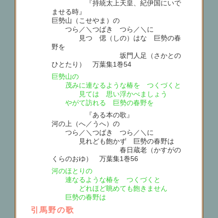
『持統太上天皇、紀伊国にいで
ませる時』
巨勢山（こせやま）の
つら／＼つばき つら／＼に
見つゝ偲（しの）はな 巨勢の春
野を
坂門人足（さかとの
ひとたり） 万葉集1巻54
巨勢山の
茂みに連なるような椿を つくづくと
見ては 思い浮かべましょう
やがて訪れる 巨勢の春野を
『ある本の歌』
河の上（へ／うへ）の
つら／＼つばき つら／＼に
見れども飽かず 巨勢の春野は
春日蔵老（かすがの
くらのおゆ） 万葉集1巻56
河のほとりの
連なるような椿を つくづくと
どれほど眺めても飽きません
巨勢の春野は
引馬野の歌