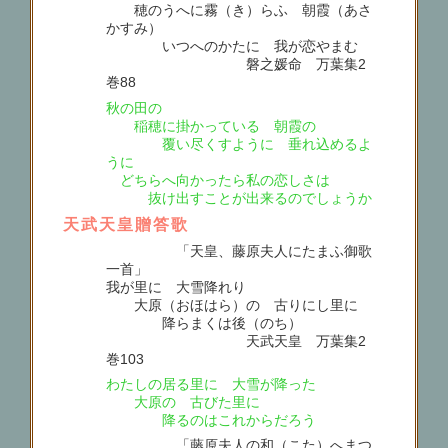
穂のうへに霧（き）らふ 朝霞（あさ
かすみ）
いつへのかたに 我が恋やまむ
磐之媛命 万葉集2
巻88
秋の田の
稲穂に掛かっている 朝霞の
覆い尽くすように 垂れ込めるよ
うに
どちらへ向かったら私の恋しさは
抜け出すことが出来るのでしょうか
天武天皇贈答歌
「天皇、藤原夫人にたまふ御歌
一首」
我が里に 大雪降れり
大原（おほはら）の 古りにし里に
降らまくは後（のち）
天武天皇 万葉集2
巻103
わたしの居る里に 大雪が降った
大原の 古びた里に
降るのはこれからだろう
「藤原夫人の和（こた）へまつ