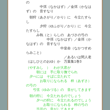
の
中弭（なかはず）／金弭（かなは
ず）の 音すなり
朝狩（あさがり／かり）に 今立たすら
し
夕狩（ゆふがり／かり）に 今立
たすらし
み執（と）らしの あづさの弓の
中弭（なかはず）／金弭（か
なはず）の 音すなり
中皇命（なかつすめ
らみこと）
／あるいは間人老
（はしひとのおゆ）か 万葉集1巻3
（やすみしゝ） わが大君が
朝には 手に取り撫でられ
夕べには そばに立たれて
お取りになられる 梓（あずさ）
の弓の
弓弦（ゆみづる）の 音がしてきます
朝の狩に 今立たれるのでしょう
夕べの狩に 今立たれるのでしょう
お取りになられる 梓の弓の
弓弦の 音がしてきます