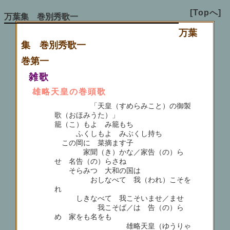
[Topへ]
万葉集 巻別秀歌一
万葉
集 巻別秀歌一
巻第一
雑歌
雄略天皇の巻頭歌
「天皇（すめらみこと）の御製
歌（おほみうた）」
籠（こ）もよ み籠もち
ふくしもよ みぶくし持ち
この岡に 菜摘ます子
家聞（き）かな／家告（の）ら
せ 名告（の）らさね
そらみつ 大和の国は
おしなべて 我（われ）こそを
れ
しきなべて 我こそいませ／ませ
我こそば／は 告（の）ら
め 家をも名をも
雄略天皇（ゆうりゃ