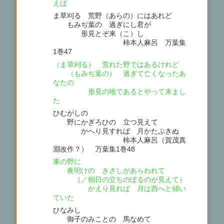
えば
ま草刈る 荒野（あらの）にはあれど
もみぢ葉の 過ぎにし君が
形見とぞ来（こ）し
柿本人麻呂 万葉集
1巻47
（ま草刈る） 荒れた野ではあるけれど
（もみぢ葉の） 過ぎて亡くなったあ
なたの
形見の地であるとやって来まし
た
ひむがしの
野にかぎろひの 立つ見えて
かへり見すれば 月かたぶきぬ
柿本人麻呂（賀茂真
淵改作？） 万葉集1巻48
東の野に
夜明けの きざしがあらわれて
（／朝日の立ちのぼるのが見えて）
かえり見れば 月は西へと傾い
ていた
ひなみし
御子のみことの 馬なめて