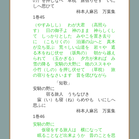
の）を押しなべ 草枕 旅宿りせす いに
しへ思ひて
柿本人麻呂 万葉集
1巻45
（やすみしし） わが大君 （高照ら
す） 日の御子よ 神のまま 神らしくし
て しっかりとした みやこを置き去り
に （こもりくの） 泊瀬の山へと 真木
が立ち並ぶ 荒々しい山道を 岩々や 遮
る木をねじ伏せ （坂鳥の） 朝から越え
られて （玉かぎる） 夕方が来れば み
雪の降る 安騎の大野に 穂のススキや
小竹（しの）を押し伏せて （草枕） 旅
の宿りをなさいます 昔を偲びながら
「短歌」
安騎の野に
宿る旅人 うちなびき
寐（い）も寝（ね）らめやも いにしへ
思ふに
柿本人麻呂 万葉集
1巻46
安騎の野に
仮寝をする旅人は 横になって
眠ることなど出来ようか 昔のことを思