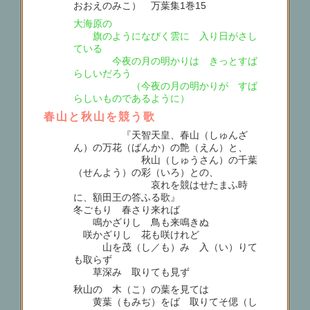
おおえのみこ） 万葉集1巻15
大海原の
旗のようになびく雲に 入り日がさし
ている
今夜の月の明かりは きっとすば
らしいだろう
（今夜の月の明かりが すば
らしいものであるように）
春山と秋山を競う歌
『天智天皇、春山（しゅんざ
ん）の万花（ばんか）の艶（えん）と、
秋山（しゅうさん）の千葉
（せんよう）の彩（いろ）との、
哀れを競はせたまふ時
に、額田王の答ふる歌』
冬ごもり 春さり来れば
鳴かざりし 鳥も来鳴きぬ
咲かざりし 花も咲けれど
山を茂（し／も）み 入（い）りて
も取らず
草深み 取りても見ず
秋山の 木（こ）の葉を見ては
黄葉（もみぢ）をば 取りてそ偲（し