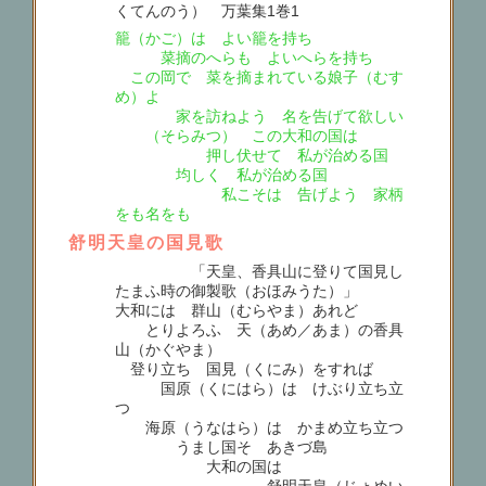
くてんのう） 万葉集1巻1
籠（かご）は よい籠を持ち
菜摘のへらも よいへらを持ち
この岡で 菜を摘まれている娘子（むす
め）よ
家を訪ねよう 名を告げて欲しい
（そらみつ） この大和の国は
押し伏せて 私が治める国
均しく 私が治める国
私こそは 告げよう 家柄
をも名をも
舒明天皇の国見歌
「天皇、香具山に登りて国見し
たまふ時の御製歌（おほみうた）」
大和には 群山（むらやま）あれど
とりよろふ 天（あめ／あま）の香具
山（かぐやま）
登り立ち 国見（くにみ）をすれば
国原（くにはら）は けぶり立ち立
つ
海原（うなはら）は かまめ立ち立つ
うまし国そ あきづ島
大和の国は