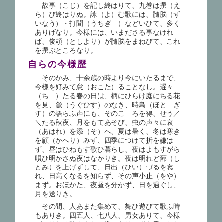
故事（こじ）を記し終はりて、九巻は撰（え
ら）び終はりぬ。詠（よ）む歌には、髄脳（ず
いなう）・打聞（うちぎゝ）などいひて、多く
ありげなり。今様には、いまださる事なけれ
ば、俊頼（としより）が髄脳をまねびて、これ
を撰ぶところなり。
自らの今様歴
そのかみ、十余歳の時より今にいたるまで、
今様を好みて怠（おこた）ることなし。遅々
（ちゝ）たる春の日は、柄にひらけ庭にちる花
を見、鶯（うぐひす）のなき、時鳥（ほとゝぎ
す）の語らふ声にも、そのこゝろを得、せう／
＼たる秋夜、月をもてあそび、虫の声々に哀
（あはれ）を添（そ）へ、夏は暑く、冬は寒き
を顧（かへり）みず、四季につけて折を嫌は
ず、昼はひねもす歌ひ暮らし、夜はよもすがら
唄ひ明かさぬ夜はなかりき。夜は明れど蔀（し
とみ）を上げずして、日出（ひい）づるを忘
れ、日高くなるを知らず、その声小止（をや）
まず。おほかた、夜昼を分かず、日を過ぐし、
月を送りき。
その間、人あまた集めて、舞ひ遊びて歌ふ時
もありき。四五人、七八人、男女ありて、今様