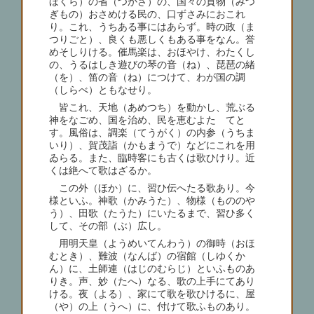
ほくら）の省（つかさ）の、国々の貢物（みつ
ぎもの）おさめける民の、口ずさみにおこれ
り。これ、うちある事にはあらず。時の政（ま
つりごと）、良くも悪しくもある事をなん。誉
めそしりける。催馬楽は、おほやけ、わたくし
の、うるはしき遊びの琴の音（ね）、琵琶の緒
（を）、笛の音（ね）につけて、わが国の調
（しらべ）ともなせり。
皆これ、天地（あめつち）を動かし、荒ぶる
神をなごめ、国を治め、民を恵むよたゝてと
す。風俗は、調楽（てうがく）の内参（うちま
いり）、賀茂詣（かもまうで）などにこれを用
ゐらる。また、臨時客にも古くは歌ひけり。近
くは絶へて歌はざるか。
この外（ほか）に、習ひ伝へたる歌あり。今
様といふ。神歌（かみうた）、物様（もののや
う）、田歌（たうた）にいたるまで、習ひ多く
して、その部（ぶ）広し。
用明天皇（ようめいてんわう）の御時（おほ
むとき）、難波（なんば）の宿館（しゆくか
ん）に、土師連（はじのむらじ）といふものあ
りき。声、妙（たへ）なる、歌の上手にてあり
ける。夜（よる）、家にて歌を歌ひけるに、屋
（や）の上（うへ）に、付けて歌ふものあり。