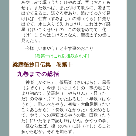
あやしみて謡（うた）ひやめば、音（おと）も
せず。また歌へば、また付けて歌ふに、驚きて
出でて見るに、逃ぐる者あり。追ひてゆきて見
ければ、住吉（すみよし）の浦（うら）に走り
出でて、水に入りて失せにけり。これはケイ惑
星（けいこくせい）の、この歌をめでて、化
（け）しておはしけるとなん。聖徳太子の伝に
見えたり。
今様（いまやう）と申す事のおこり
［巻第一はこれ以後残されず］
梁塵秘抄口伝集 巻第十
九巻までの総括
神楽（かぐら）、催馬楽（さいばら）、風俗
（ふぞく）、今様（いまよう）の、事の起こり
より初めて、娑羅林（しやらりん）・只（た
だ）の今様・片下（かたおろし）・早歌（はや
うた）、歌ふべきやう、初積・大曲足柄（だい
ごくあしがら）・長歌（ながうた）を始めとし
て、やう／＼の声変はるやうの歌、田歌（たう
た）にいたるまで記し終はりぬ。かやうの事、
一様ならねば、後（のち）に誹（そし）ること
多からむか。それを知らず。