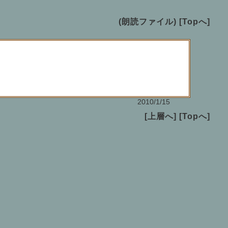
(朗読ファイル)
[Topへ]
2010/1/15
[上層へ]
[Topへ]